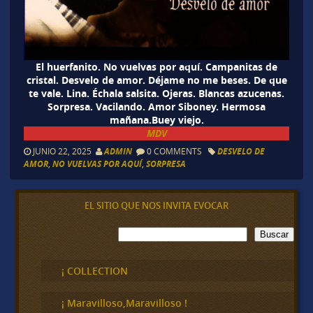
El huerfanito. No vuelvas por aquí. Campanitas de
cristal. Desvelo de amor. Déjame no me beses. De que
te vale. Lina. Échala salsita. Ojeras. Blancas azucenas.
Sorpresa. Vacilando. Amor Siboney. Hermosa
mañana.Buey viejo.
MDV
JUNIO 22, 2025
ADMIN
0 COMMENTS
DESVELO DE
AMOR
,
NO VUELVAS POR AQUÍ
,
SORPRESA
EL SITIO QUE NOS INVITA EVOCAR
B
Buscar
u
s
c
¡ COLLECTION
a
r
¡ Maravilloso,Maravilloso !