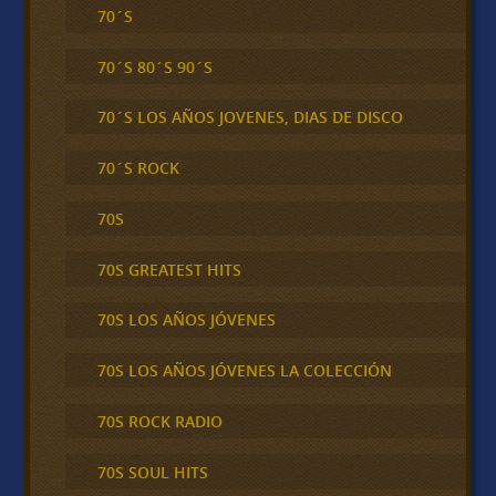
70´S
70´S 80´S 90´S
70´S LOS AÑOS JOVENES, DIAS DE DISCO
70´S ROCK
70S
70S GREATEST HITS
70S LOS AÑOS JÓVENES
70S LOS AÑOS JÓVENES LA COLECCIÓN
70S ROCK RADIO
70S SOUL HITS