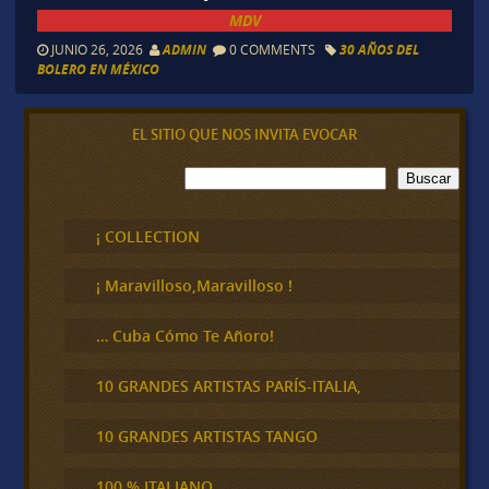
MDV
JUNIO 26, 2026
ADMIN
0 COMMENTS
30 AÑOS DEL
BOLERO EN MÉXICO
EL SITIO QUE NOS INVITA EVOCAR
B
Buscar
u
s
c
¡ COLLECTION
a
r
¡ Maravilloso,Maravilloso !
… Cuba Cómo Te Añoro!
10 GRANDES ARTISTAS PARÍS-ITALIA,
10 GRANDES ARTISTAS TANGO
100 % ITALIANO