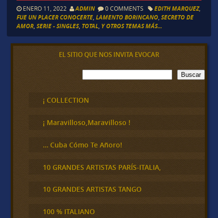
ENERO 11, 2022
ADMIN
0 COMMENTS
EDITH MARQUEZ
,
FUE UN PLACER CONOCERTE
,
LAMENTO BORINCANO
,
SECRETO DE
AMOR
,
SERIE - SINGLES
,
TOTAL
,
Y OTROS TEMAS MÁS...
EL SITIO QUE NOS INVITA EVOCAR
B
Buscar
u
s
c
¡ COLLECTION
a
r
¡ Maravilloso,Maravilloso !
… Cuba Cómo Te Añoro!
10 GRANDES ARTISTAS PARÍS-ITALIA,
10 GRANDES ARTISTAS TANGO
100 % ITALIANO