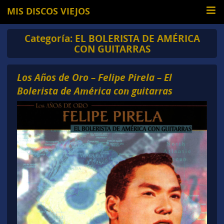
MIS DISCOS VIEJOS
Categoría:
EL BOLERISTA DE AMÉRICA
CON GUITARRAS
Los Años de Oro – Felipe Pirela – El
Bolerista de América con guitarras