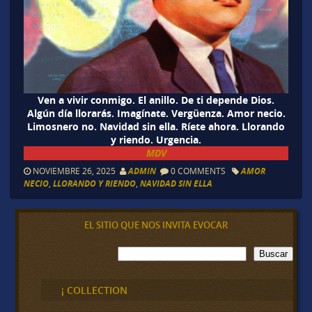
Ven a vivir conmigo. El anillo. De ti depende Dios.
Algún día llorarás. Imagínate. Vergüenza. Amor necio.
Limosnero no. Navidad sin ella. Ríete ahora. Llorando
y riendo. Urgencia.
MDV
NOVIEMBRE 26, 2025
ADMIN
0 COMMENTS
AMOR
NECIO
,
LLORANDO Y RIENDO
,
NAVIDAD SIN ELLA
EL SITIO QUE NOS INVITA EVOCAR
B
Buscar
u
s
c
¡ COLLECTION
a
r