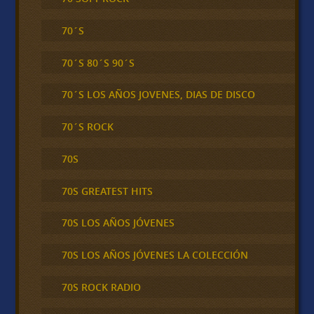
70´S
70´S 80´S 90´S
70´S LOS AÑOS JOVENES, DIAS DE DISCO
70´S ROCK
70S
70S GREATEST HITS
70S LOS AÑOS JÓVENES
70S LOS AÑOS JÓVENES LA COLECCIÓN
70S ROCK RADIO