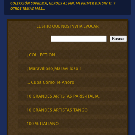
COLECCIÓN SUPREMA
,
HEROES AL FIN
,
MI PRIMER DIA SIN TI
,
Y
OTROS TEMAS MÁS...
EL SITIO QUE NOS INVITA EVOCAR
B
Buscar
u
s
c
¡ COLLECTION
a
r
¡ Maravilloso,Maravilloso !
… Cuba Cómo Te Añoro!
10 GRANDES ARTISTAS PARÍS-ITALIA,
10 GRANDES ARTISTAS TANGO
100 % ITALIANO