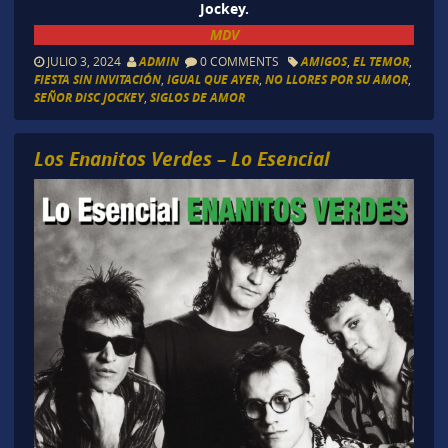
Jockey.
MDV
JULIO 3, 2024
ADMIN
0 COMMENTS
AMIGOS
,
EL TEMOR
,
FIESTA SIN INVITACIÓN
,
IGUAL QUE AYER
,
NO LLORES POR SU AMOR
,
SEÑOR DISC JOCKEY
,
SIGLOS DE AMOR
Los Enanitos Verdes – Lo Esencial