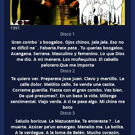
1991
Disco 1
Gran combo´s boogaloo. Ojos chinos. Jala jala. Eso no
es difícil na´. Falsaria.Pata pata . Tu querias boogaloo.
Acangana. Serrana. Masculino y femenino. Lo que Dios
me dio. A mi manera. Los muñequitos. El caballo
pelotero.Que me importa
Disco 2
Te quiero ver. Preparate Jose Juan. Clavo y martillo. La
calle dolor. Maldito callo. Se vende una casita.
Correme guardia. Fiesta con el gran combo. Vas bien.
De qué presumes?. En un beso la vida. Milonga
sentimental. Viejo verde. A ti te pasa algo. Mi china me
boto
Disco 3
Saludo boricua. La Mazucamba. Te enteraste ? . La
muerte. Azúcar pa’un amargao. Meneito me. La bolita.
A la verdegue. A la loma de Belén. Mucho corazón.