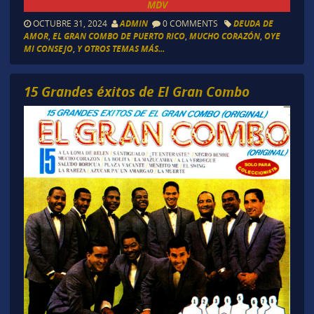
MDV
OCTUBRE 31, 2024
ADMIN
0 COMMENTS
DEUDA DE
AMOR
,
EL GRAN COMBO DE PUERTO RICO
,
MUCHO CORAZÓN
,
OYE
MI CONSEJO
,
Y OTROS TEMAS MÁS...
15 Grandes éxitos de El Gran Combo