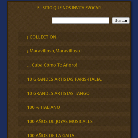
EL SITIO QUE NOS INVITA EVOCAR
B
Buscar
u
s
c
¡ COLLECTION
a
r
¡ Maravilloso,Maravilloso !
… Cuba Cómo Te Añoro!
10 GRANDES ARTISTAS PARÍS-ITALIA,
10 GRANDES ARTISTAS TANGO
100 % ITALIANO
100 AÑOS DE JOYAS MUSICALES
100 AÑOS DE LA GAITA