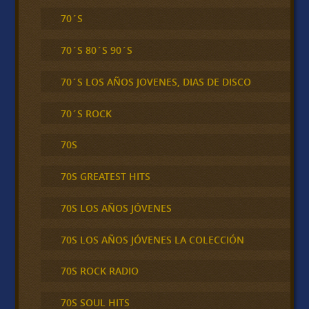
70´S
70´S 80´S 90´S
70´S LOS AÑOS JOVENES, DIAS DE DISCO
70´S ROCK
70S
70S GREATEST HITS
70S LOS AÑOS JÓVENES
70S LOS AÑOS JÓVENES LA COLECCIÓN
70S ROCK RADIO
70S SOUL HITS