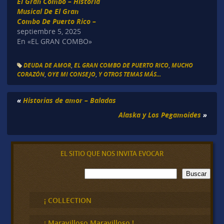
El Gran Combo – Historia
Musical De El Gran
Combo De Puerto Rico –
septiembre 5, 2025
En «EL GRAN COMBO»
DEUDA DE AMOR
,
EL GRAN COMBO DE PUERTO RICO
,
MUCHO
CORAZÓN
,
OYE MI CONSEJO
,
Y OTROS TEMAS MÁS...
«
Historias de amor – Baladas
Alaska y Los Pegamoides
»
EL SITIO QUE NOS INVITA EVOCAR
B
Buscar
u
s
c
¡ COLLECTION
a
r
¡ Maravilloso,Maravilloso !