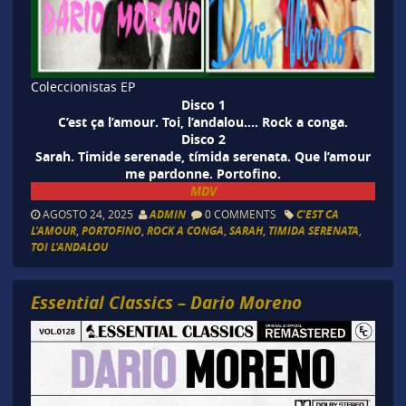
Coleccionistas EP
Disco 1
C’est ça l’amour. Toi, l’andalou…. Rock a conga.
Disco 2
Sarah. Timide serenade, tímida serenata. Que l’amour
me pardonne. Portofino.
MDV
AGOSTO 24, 2025
ADMIN
0 COMMENTS
C'EST CA
L'AMOUR
,
PORTOFINO
,
ROCK A CONGA
,
SARAH
,
TIMIDA SERENATA
,
TOI L'ANDALOU
Essential Classics – Dario Moreno