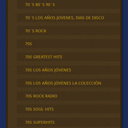
70´S 80´S 90´S
70´S LOS AÑOS JOVENES, DIAS DE DISCO
70´S ROCK
70S
70S GREATEST HITS
70S LOS AÑOS JÓVENES
70S LOS AÑOS JÓVENES LA COLECCIÓN
70S ROCK RADIO
70S SOUL HITS
70S SUPERHITS