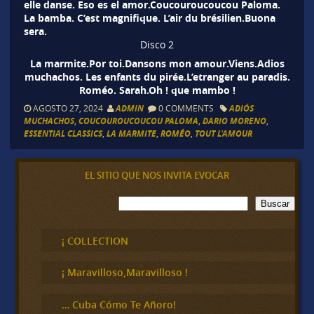
elle danse. Eso es el amor.Coucouroucoucou Paloma.
La bamba. C’est magnifique. L’air du brésilien.Buona
sera.
Disco 2
La marmite.Por toi.Dansons mon amour.Viens.Adios
muchachos. Les enfants du pirée.L’etranger au paradis.
Roméo. Sarah.Oh ! que mambo !
AGOSTO 27, 2024
ADMIN
0 COMMENTS
ADIÓS
MUCHACHOS
,
COUCOUROUCOUCOU PALOMA
,
DARIO MORENO
,
ESSENTIAL CLASSICS
,
LA MARMITE
,
ROMÉO
,
TOUT L'AMOUR
EL SITIO QUE NOS INVITA EVOCAR
B
Buscar
u
s
c
¡ COLLECTION
a
r
¡ Maravilloso,Maravilloso !
… Cuba Cómo Te Añoro!