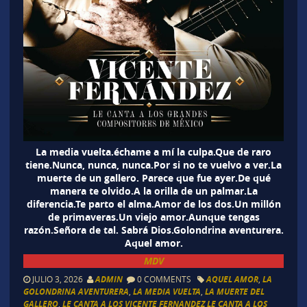
La media vuelta.échame a mí la culpa.Que de raro
tiene.Nunca, nunca, nunca.Por si no te vuelvo a ver.La
muerte de un gallero. Parece que fue ayer.De qué
manera te olvido.A la orilla de un palmar.La
diferencia.Te parto el alma.Amor de los dos.Un millón
de primaveras.Un viejo amor.Aunque tengas
razón.Señora de tal. Sabrá Dios.Golondrina aventurera.
Aquel amor.
MDV
JULIO 3, 2026
ADMIN
0 COMMENTS
AQUEL AMOR
,
LA
GOLONDRINA AVENTURERA
,
LA MEDIA VUELTA
,
LA MUERTE DEL
GALLERO
,
LE CANTA A LOS VICENTE FERNANDEZ LE CANTA A LOS