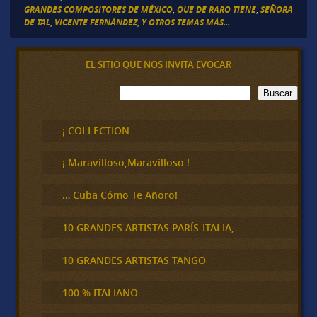
GRANDES COMPOSITORES DE MÉXICO
,
QUE DE RARO TIENE
,
SEÑORA
DE TAL
,
VICENTE FERNÁNDEZ
,
Y OTROS TEMAS MÁS...
EL SITIO QUE NOS INVITA EVOCAR
B
Buscar
u
s
c
¡ COLLECTION
a
r
¡ Maravilloso,Maravilloso !
… Cuba Cómo Te Añoro!
10 GRANDES ARTISTAS PARÍS-ITALIA,
10 GRANDES ARTISTAS TANGO
100 % ITALIANO