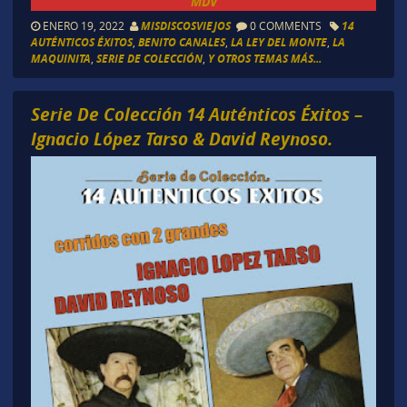
MDV
ENERO 19, 2022
MISDISCOSVIEJOS
0 COMMENTS
14
AUTÉNTICOS ÉXITOS
,
BENITO CANALES
,
LA LEY DEL MONTE
,
LA
MAQUINITA
,
SERIE DE COLECCIÓN
,
Y OTROS TEMAS MÁS...
Serie De Colección 14 Auténticos Éxitos –
Ignacio López Tarso & David Reynoso.