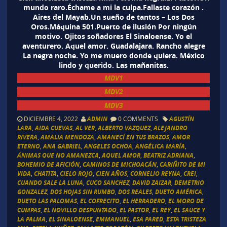
mundo raro.Échame a mi la culpa.Fallaste corazón .
Aires del Mayab.Un sueño de tantos – Los Dos
Oros.Máquina 501.Puerto de ilusión Por ningún
motivo. Ojitos soñadores El Sinaloense. Yo el
aventurero. Aquel amor. Guadalajara. Rancho alegre
La negra noche. Yo me muero donde quiera. México
lindo y querido. Las mañanitas.
MDV1
MDV2
MDV3
DICIEMBRE 4, 2022
ADMIN
0 COMMENTS
AGUSTÍN
LARA
,
AIDA CUEVAS
,
AL VER
,
ALBERTO VAZQUEZ
,
ALEJANDRO
RIVERA
,
AMALIA MENDOZA
,
AMANECÍ EN TUS BRAZOS
,
AMOR
ETERNO
,
ANA GABRIEL
,
ANGELES OCHOA
,
ANGÉLICA MARÍA
,
ÁNIMAS QUE NO AMANEZCA
,
AQUEL AMOR
,
BEATRIZ ADRIANA
,
BOHEMIO DE AFICIÓN
,
CAMINOS DE MICHOACÁN
,
CARIÑITO DE MI
VIDA
,
CHATITA
,
CIELO ROJO
,
CIEN AÑOS
,
CORNELIO REYNA
,
CREI
,
CUANDO SALE LA LUNA
,
CUCO SANCHEZ
,
DAVID ZAIZAR
,
DEMETRIO
GONZALEZ
,
DOS HOJAS SIN RUMBO
,
DOS REALES
,
DUETO AMÉRICA
,
DUETO LAS PALOMAS
,
EL COFRECITO
,
EL HERRADERO
,
EL MORO DE
CUMPAS
,
EL NOVILLO DESPUNTADO
,
EL PASTOR
,
EL REY
,
EL SAUCE Y
LA PALMA
,
EL SINALOENSE
,
EMMANUEL
,
ESA PARED
,
ESTA TRISTEZA