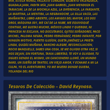
MIA
,
ESTELA NUÑEZ
,
FALLASTE CORAZÓN
,
GILBERTO VALENZUELA
,
GUADALAJARA
,
INDITA MÍA
,
JUAN GABRIEL
,
JUAN MENDOZA EL
TARIACURI
,
LA DE LA MOCHILA AZUL
,
LA DIFERENCIA
,
LA FARSANTE
,
LA MARTINA
,
LA MENTIRA
,
LA NEGRANOCHE
,
LA SILLA VACÍA
,
LAS
MAÑANITAS
,
LIBRO ABIERTO
,
LOS AMIGOS DEL MAYOR
,
LOS DOS
OROS
,
MÁQUINA 501
,
ME CAÍ DE LA NUBE
,
ME EQUIVOQUÉ
CONTIGO
,
ME GUSTAS MUCHO
,
MÉXICO LINDO Y QUERIDO
,
NI
PRINCESA NI ESCLAVA
,
NO DISCUTAMOS
,
OJITOS SOÑADORES
,
PACO
MICHEL
,
PALOMA NEGRA
,
PEDRO FERNÁNDEZ
,
PEDRO INFANTE
,
POR
NINGÚN MOTIVO
,
PUERTO ILUSÍON
,
QUETA JIMÉNEZ LA PRIETA
LINDA
,
QUIZÁS MAÑANA
,
RANCHO ALEGRE
,
RECONCILIACIÓN
,
ROCIO BANQUELLS
,
SABES UNA COSA
,
SE ME OLVIDO OTRA VEZ
,
SI
NOS DEJAN
,
SIN FORTUNA
,
TANIA LIBERTAD
,
TE VOY A OLVIDAR
,
TU
SIGUES SIENDO EL MISMO
,
UN CANCIONERO LLORÓ
,
UN MUNDO
RARO
,
UN SUEÑO DE TANTOS
,
UN VIEJO AMOR
,
Y ECHAME A MI LA
CULPA
,
YO EL AVENTURERO
,
YO ME MUERO DONDE QUIERA
,
YOLANDA DEL RIO
Tesoros De Colección – David Reynoso.