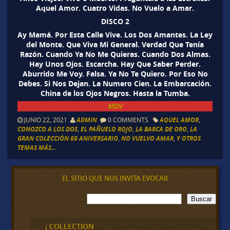
Aquel Amor. Cuatro Vidas. No Vuelo a Amar.
DISCO 2
Ay Mamá. Por Esta Calle Vive. Los Dos Amantes. La Ley
del Monte. Que Viva Mi General. Verdad Que Tenía
Razón. Cuando Ya No Me Quieras. Cuando Dos Almas.
Hay Unos Ojos. Escarcha. Hay Que Saber Perder.
Aburrido Me Voy. Falsa. Ya No Te Quiero. Por Eso No
Debes. Si Nos Dejan. La Numero Cien. La Embarcación.
China de los Ojos Negros. Hasta la Tumba.
MDV
JUNIO 22, 2021
ADMIN
0 COMMENTS
AQUEL AMOR
,
CONOZCO A LOS DOS
,
EL PAÑUELO ROJO
,
LA BARCA DE ORO
,
LA
GRAN COLECCIÓN 60 ANIVERSARIO
,
NO VUELVO AMAR
,
Y OTROS
TEMAS MÁS...
EL SITIO QUE NOS INVITA EVOCAR
B
Buscar
u
s
c
¡ COLLECTION