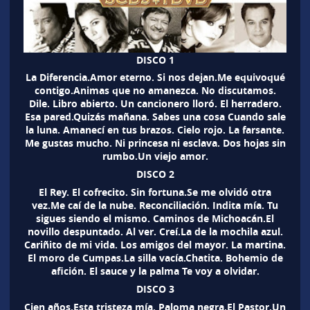
DISCO 1
La Diferencia.Amor eterno. Si nos dejan.Me equivoqué
contigo.Animas que no amanezca. No discutamos.
Dile. Libro abierto. Un cancionero lloró. El herradero.
Esa pared.Quizás mañana. Sabes una cosa Cuando sale
la luna. Amanecí en tus brazos. Cielo rojo. La farsante.
Me gustas mucho. Ni princesa ni esclava. Dos hojas sin
rumbo.Un viejo amor.
DISCO 2
El Rey. El cofrecito. Sin fortuna.Se me olvidó otra
vez.Me caí de la nube. Reconciliación. Indita mía. Tu
sigues siendo el mismo. Caminos de Michoacán.El
novillo despuntado. Al ver. Creí.La de la mochila azul.
Cariñito de mi vida. Los amigos del mayor. La martina.
El moro de Cumpas.La silla vacía.Chatita. Bohemio de
afición. El sauce y la palma Te voy a olvidar.
DISCO 3
Cien años.Esta tristeza mía. Paloma negra.El Pastor.Un