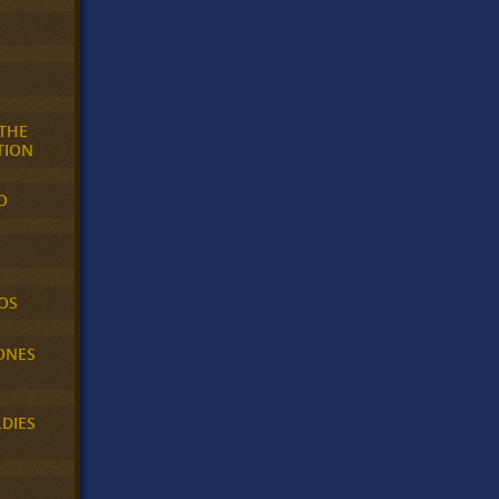
 THE
TION
O
OS
ONES
LDIES