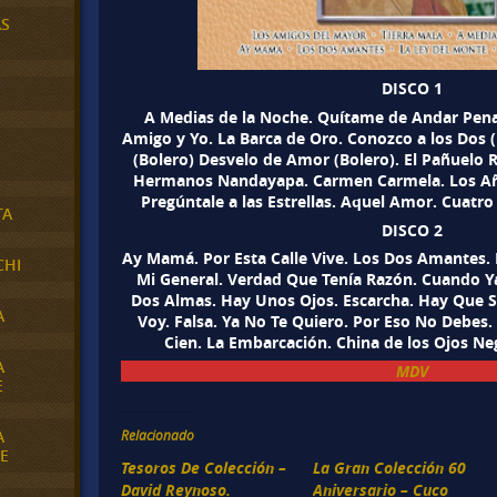
AS
DISCO 1
A Medias de la Noche. Quítame de Andar Pen
Amigo y Yo. La Barca de Oro. Conozco a los Dos
(Bolero) Desvelo de Amor (Bolero). El Pañuelo 
Hermanos Nandayapa. Carmen Carmela. Los Año
Pregúntale a las Estrellas. Aquel Amor. Cuatro
TA
DISCO 2
Ay Mamá. Por Esta Calle Vive. Los Dos Amantes. 
CHI
Mi General. Verdad Que Tenía Razón. Cuando 
Dos Almas. Hay Unos Ojos. Escarcha. Hay Que 
A
Voy. Falsa. Ya No Te Quiero. Por Eso No Debes
Cien. La Embarcación. China de los Ojos Ne
A
MDV
E
A
Relacionado
E
Tesoros De Colección –
La Gran Colección 60
David Reynoso.
Aniversario – Cuco