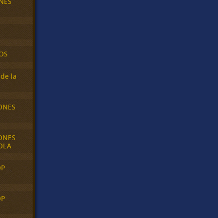
NES
OS
de la
ONES
ONES
OLA
OP
OP