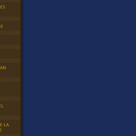
DES
AS
RAN
E
EL
E LA
E