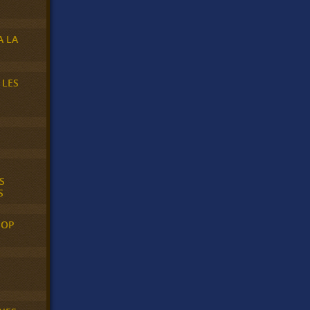
A LA
 LES
S
S
POP