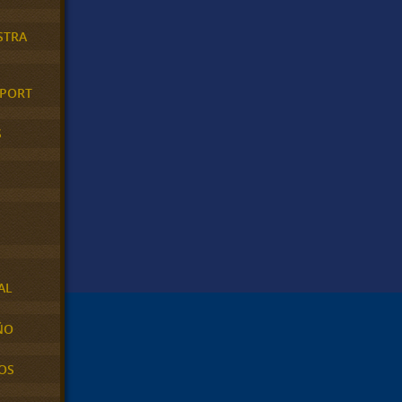
STRA
XPORT
S
AL
ÑO
OS