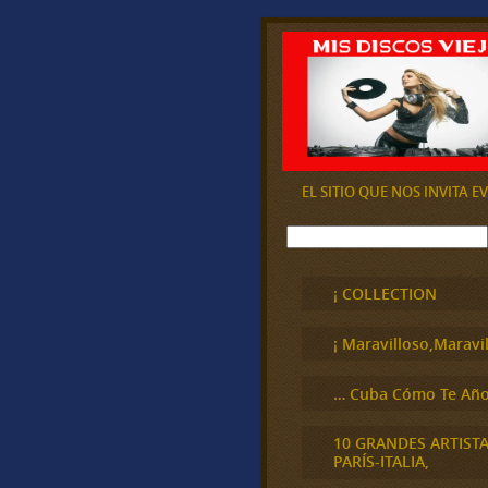
EL SITIO QUE NOS INVITA 
B
u
s
c
¡ COLLECTION
a
r
¡ Maravilloso,Maravil
… Cuba Cómo Te Año
10 GRANDES ARTIST
PARÍS-ITALIA,