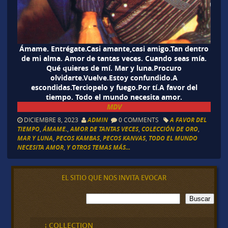
Ámame. Entrégate.Casi amante,casi amigo.Tan dentro
de mi alma. Amor de tantas veces. Cuando seas mía.
Qué quieres de mí. Mar y luna.Procuro
olvidarte.Vuelve.Estoy confundido.A
escondidas.Terciopelo y fuego.Por tí.A favor del
tiempo. Todo el mundo necesita amor.
MDV
DICIEMBRE 8, 2023
ADMIN
0 COMMENTS
A FAVOR DEL
TIEMPO
,
ÁMAME.
,
AMOR DE TANTAS VECES
,
COLECCIÓN DE ORO
,
MAR Y LUNA
,
PECOS KAMBAS
,
PECOS KANVAS
,
TODO EL MUNDO
NECESITA AMOR
,
Y OTROS TEMAS MÁS...
EL SITIO QUE NOS INVITA EVOCAR
B
Buscar
u
s
c
¡ COLLECTION