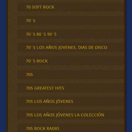
70 SOFT ROCK
70´S
70´S 80´S 90´S
70´S LOS AÑOS JOVENES, DIAS DE DISCO
70´S ROCK
70S
70S GREATEST HITS
70S LOS AÑOS JÓVENES
70S LOS AÑOS JÓVENES LA COLECCIÓN
70S ROCK RADIO