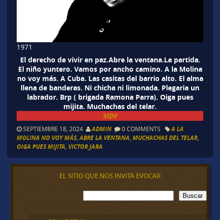
1971
El derecho de vivir en paz.Abre la ventana.La partida.
El niño yuntero. Vamos por ancho camino. A la Molina
no voy más. A Cuba. Las casitas del barrio alto. El alma
llena de banderas. Ni chicha ni limonada. Plegaria un
labrador. Brp ( brigada Ramona Parra). Oiga pues
mijita. Muchachas del telar.
MDV
SEPTIEMBRE 18, 2024
ADMIN
0 COMMENTS
A LA
MOLINA NO VOY MÁS
,
ABRE LA VENTANA
,
MUCHACHAS DEL TELAR
,
OIGA PUES MIJITA
,
VICTOR JARA
EL SITIO QUE NOS INVITA EVOCAR
B
Buscar
u
s
c