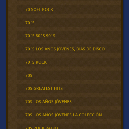
70 SOFT ROCK
70´S
70´S 80´S 90´S
70´S LOS AÑOS JOVENES, DIAS DE DISCO
70´S ROCK
70S
70S GREATEST HITS
70S LOS AÑOS JÓVENES
70S LOS AÑOS JÓVENES LA COLECCIÓN
70S ROCK RADIO