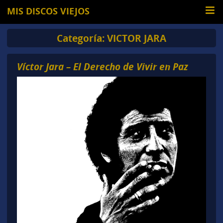
MIS DISCOS VIEJOS
Categoría:
VICTOR JARA
Víctor Jara – El Derecho de Vivir en Paz