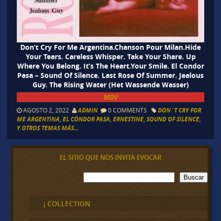
Don’t Cry For Me Argentina.Chanson Pour Milan.Hide
Your Tears. Careless Whisper. Take Your Share. Up
Where You Belong. It’s The Heart.Your Smile. El Condor
Pasa – Sound Of Silence. Last Rose Of Summer. Jealous
Guy. The Rising Water (Het Wassende Wasser)
MDV
AGOSTO 2, 2022
ADMIN
0 COMMENTS
DON´T CRY FOR
ME ARGENTINA
,
EL CÓNDOR PASA
,
ERNESTINE
,
SOUND OF SILENCE
,
Y OTROS TEMAS MÁS...
EL SITIO QUE NOS INVITA EVOCAR
B
Buscar
u
s
c
¡ COLLECTION
a
r