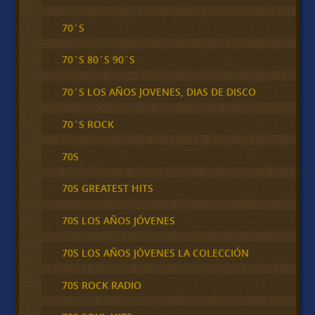
70´S
70´S 80´S 90´S
70´S LOS AÑOS JOVENES, DIAS DE DISCO
70´S ROCK
70S
70S GREATEST HITS
70S LOS AÑOS JÓVENES
70S LOS AÑOS JÓVENES LA COLECCIÓN
70S ROCK RADIO