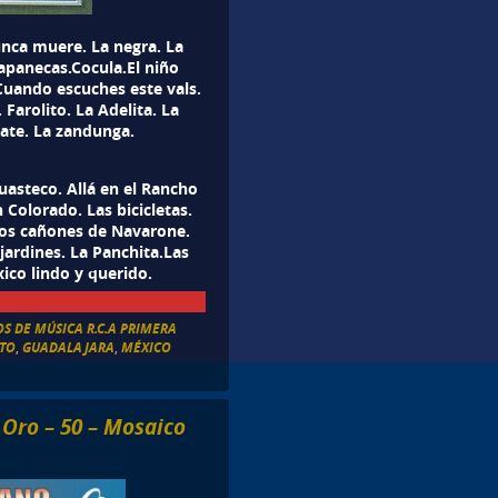
nunca muere. La negra. La
iapanecas.Cocula.El niño
Cuando escuches este vals.
Farolito. La Adelita. La
tate. La zandunga.
uasteco. Allá en el Rancho
 Colorado. Las bicicletas.
Los cañones de Navarone.
 jardines. La Panchita.Las
xico lindo y querido.
S DE MÚSICA R.C.A PRIMERA
ITO
,
GUADALAJARA
,
MÉXICO
Oro – 50 – Mosaico