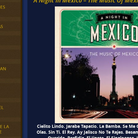
A Night In México – The Music Of Méx
DES
AS
RAN
E
EL
Cielito Lindo. Jarabe Tapatio. La Bamba. Se Me 
E LA
E
Olas. Sin Ti. El Rey. Ay Jalisco No Te Rajes. Be
Querido. Perfidia. El Jinete. El Sinaloense.