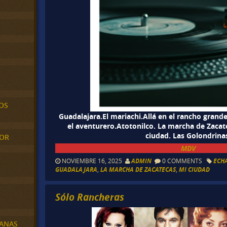
OS
Guadalajara.El mariachi.Allá en el rancho grande
el aventurero.Atotonilco. La marcha de Zacate
ciudad. Las Golondrina
MOR
MDV
NOVIEMBRE 16, 2025
ADMIN
0 COMMENTS
ECHA
GUADALAJARA
,
LA MARCHA DE ZACATECAS
,
MI CIUDAD
Sólo Rancheras
BANAS