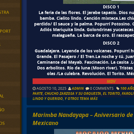
DISCO 1
STRA
La feria de las flores. El jarabe tapatío. Dios 
bamba. Cielito lindo. Canción mixteca.Las ch
perdido/ El sauce y la palma. Popurrí Potosino. 
Adiós Mariquita linda. Golondrinas yucatecas. 
XPORT
malagueña. La barca de oro. El rascape
DISCO 2
S
Guadalajara. Leyenda de los volcanes. Popurrí h
Grande. El Pasajero / El Tren.La noche y tú. Juan
Caminante del Mayab. Fascinación. La casita .
Dos arbolitos. Río de luna (Moon river). Tristes
olas /La culebra. Revolución. El Torito. Mé
MDV
AGOSTO 10, 2025
ADMIN
0 COMMENTS
100 AÑO
PARTE
,
CHUCHO ZARZOSA Y SU ORQUESTA
,
EL TORITO
,
FAROL
AL
LINDO Y QUERIDO
,
Y OTROS TEMA MÁS
ÑO
Marimba Nandayapa – Aniversario de 
Mexicano
OS