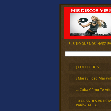
EL SITIO QUE NOS INVITA 
B
u
s
c
¡ COLLECTION
a
r
¡ Maravilloso,Maravil
… Cuba Cómo Te Año
10 GRANDES ARTIST
PARÍS-ITALIA,