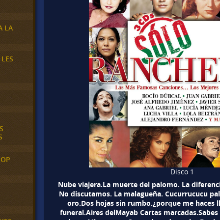
A LA
 LES
S
S
POP
Disco 1
Nube viajera.La muerte del palomo. La diferenc
No discutamos. La malagueña. Cucurrucucu pa
oro.Dos hojas sin rumbo.¿porque me haces ll
funeral.Aires delMayab Cartas marcadas.Sabes u