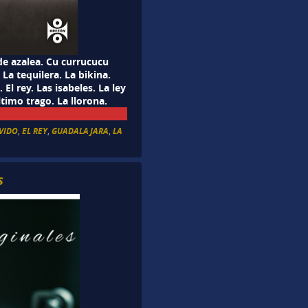
 de azalea. Cu currucucu
La tequilera. La bikina.
 El rey. Las isabeles. La ley
timo trago. La llorona.
LVIDO
,
EL REY
,
GUADALAJARA
,
LA
s