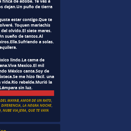
 finca de adobe. Te vas a
os dejan.Un puño de tierra
usta estar contigo.Que te
olveré. Toquen mariachis
del olvido.El siete mares.
Un sueño de tantos.Al
ros.Ella.Sufriendo a solas.
quilera.
éxico lindo.La cama de
ana.Viva Mexico.El mil
ndo México canta.Soy de
xteca.Se me hizo fácil. una
 vida.Rio rebelde.Murió la
.Lámpara sin luz.
 DEL MAYAB
,
AMOR DE UN RATO
,
A DIFERENCIA
,
LA NEGRA NOCHE
,
O
,
NUBE VIAJERA
,
QUE TE VAYA