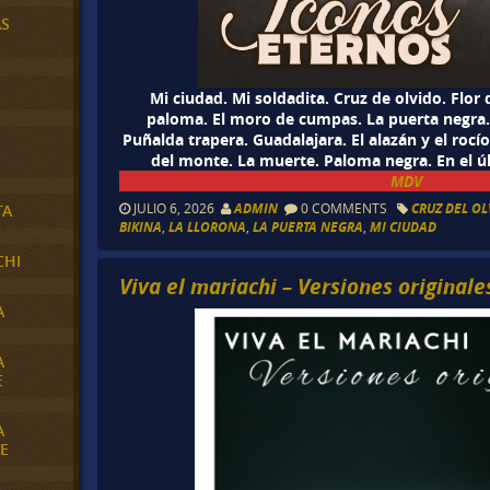
AS
Mi ciudad. Mi soldadita. Cruz de olvido. Flor
paloma. El moro de cumpas. La puerta negra. 
Puñalda trapera. Guadalajara. El alazán y el rocío.
del monte. La muerte. Paloma negra. En el úl
MDV
JULIO 6, 2026
ADMIN
0 COMMENTS
CRUZ DEL O
TA
BIKINA
,
LA LLORONA
,
LA PUERTA NEGRA
,
MI CIUDAD
CHI
Viva el mariachi – Versiones originale
A
A
E
A
E