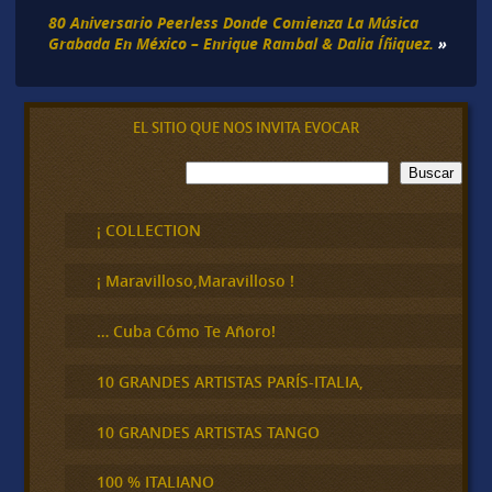
80 Aniversario Peerless Donde Comienza La Música
Grabada En México – Enrique Rambal & Dalia Íñiquez.
»
EL SITIO QUE NOS INVITA EVOCAR
B
Buscar
u
s
c
¡ COLLECTION
a
r
¡ Maravilloso,Maravilloso !
… Cuba Cómo Te Añoro!
10 GRANDES ARTISTAS PARÍS-ITALIA,
10 GRANDES ARTISTAS TANGO
100 % ITALIANO