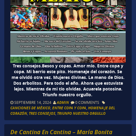
Tres consejos.Besos y copas. Amor mío. Entre copa y
copa. Mi barrio este pito. Homenaje del corazón. Se
me olvidó otra vez. Mujeres divinas. La mano de Dios.
Dos arbolitos. Para todo el año. Ahora que estuviste
lejos. Mientras de mi tío olvidas. Acuarela potosina.
Triunfo nuestro orgullo.
SEPTIEMBRE 14, 2024
ADMIN
0 COMMENTS
CANCIONES DE MÉXICO
,
ENTRE COPA Y COPA
,
HOMENAJE DEL
CORAZÓN
,
TRES CONSEJOS
,
TRIUNFO NUESTRO ORGULLO
De Cantina En Cantina – María Bonita