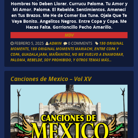
Hombres No Deben Llorar. Currucu Paloma. Tu Amor y
Mi Amor. Paloma. El Rebelde. Sentimientos. Amanecí
en Tus Brazos. Me He de Comer Esa Tuna. Ojala Que Te
Vaya Bonito. Angelitos Negros. Entre Copa y Copa. Me
Haces Falta. Gorrioncillo Pecho Amarillo.
MDV
FEBRERO 5, 2025
ADMIN
0 COMMENTS
150 ORIGINAL
MOMENTS
,
150 ORIGINAL MOMENTS MARIACHI
,
ENTRE COPA Y
COPA
,
GUADALAJARA
,
MAÑANITAS
,
NO ME VUELVO A ENAMORAR
,
PALOMA
,
REBELDE
,
SOY PROHIBIDO
,
Y OTROS TEMAS MÁS...
Canciones de Mexico – Vol XV