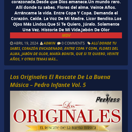
corazonada.Desde que Dios amanece.Un mundo raro.
Allí donde tu sabes. Flores del alma. Veinte Años.
Arráncame la vida. Entre Copa Y Copa. Demanda el
Corazón. Caída. La Voz De Mi Madre. Licor Bendito.Los
Ojos Más Lindos.Que Si Te Quiero, Júralo. Solamente
Una Vez. Historia De Mi Vida.Jabón De Olor
MDV
ABRIL 19, 2024
ADMIN
0 COMMENTS
ALLÍ DONDE TU
SABES
,
CORAZÓN ENCADENADO
,
ENTRE COPA Y COPA
,
FLORES DEL
ALMA
,
JABÓN DE OLOR
,
MARÍA BONITA
,
QUE SI TE QUIERO
,
VEINTE
AÑOS
,
Y OTROS TEMAS MÁS...
Los Originales El Rescate De La Buena
Música – Pedro Infante Vol. 5