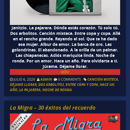
Janitzio. La pajarera. Dónde estás corazón. Tú solo tú.
Dos arbolitos. Canción mixteca. Entre copa y copa. Allá
en el rancho grande. Rayando el sol. Que te ha dado
esa mujer. Albur de amor. La barca de oro. Las
golondrinas. El abandonado. A la orilla de un palmar.
Las chiapanecas. Adiós mariquita linda. Noche de
ronda. Por un amor. Hace un año. Para olvidarte a ti.
Júrame. Déjame llorar.
MDV
JULIO 6, 2026
ADMIN
0 COMMENTS
CANCIÓN MIXTECA
,
DÉJAME LLORAR
,
DOS ARBOLITOS
,
ENTRE COPA Y COPA
,
HACE UN
AÑO
,
LA PAJARERA
,
NOCHE DE RONDA
La Migra – 30 éxitos del recuerdo