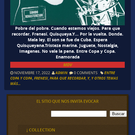
Pobre del pobre. Cuando estemos viejos. Para que
recordar. Frenesí. Quisqueya.Y… Por la vuelta. Donde.
Mala ley. El son se fue de Cuba. Espera
Quisqueyana.Tristeza marina. Juguete, Nostalgia,
Imagenes. No vale la pena. Entre Copa y Copa.
Enamorada
MDV
NOVIEMBRE 17, 2022
ADMIN
0 COMMENTS
ENTRE
COPA Y COPA
,
FRENESI
,
PARA QUE RECORDAR
,
Y
,
Y OTROS TEMAS
MÁS...
EL SITIO QUE NOS INVITA EVOCAR
B
Buscar
u
s
c
¡ COLLECTION
a