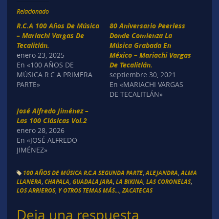
Relacionado
R.C.A 100 Años De Música
80 Aniversario Peerless
– Mariachi Vargas De
Donde Comienza La
Tecalitlán.
Música Grabada En
enero 23, 2025
México – Mariachi Vargas
En «100 AÑOS DE
De Tecalitlán.
MÚSICA R.C.A PRIMERA
septiembre 30, 2021
PARTE»
En «MARIACHI VARGAS
DE TECALITLÁN»
José Alfredo Jiménez –
Las 100 Clásicas Vol.2
enero 28, 2026
En «JOSÉ ALFREDO
JIMÉNEZ»
100 AÑOS DE MÚSICA R.C.A SEGUNDA PARTE
,
ALEJANDRA
,
ALMA
LLANERA
,
CHAPALA
,
GUADALAJARA
,
LA BIKINA
,
LAS CORONELAS
,
LOS ARRIEROS
,
Y OTROS TEMAS MÁS...
,
ZACATECAS
Deja una respuesta