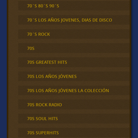
70´S 80´S 90´S
70´S LOS AÑOS JOVENES, DIAS DE DISCO
70´S ROCK
70S
70S GREATEST HITS
70S LOS AÑOS JÓVENES
70S LOS AÑOS JÓVENES LA COLECCIÓN
70S ROCK RADIO
70S SOUL HITS
70S SUPERHITS