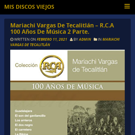
MIS DISCOS VIEJOS
Mariachi Vargas De Tecalitlán – R.C.A
100 Años De Música 2 Parte.
WRITTEN ON
FEBRERO 11, 2021
BY
ADMIN
IN
MARIACHI
VARGAS DE TECALITLÁN