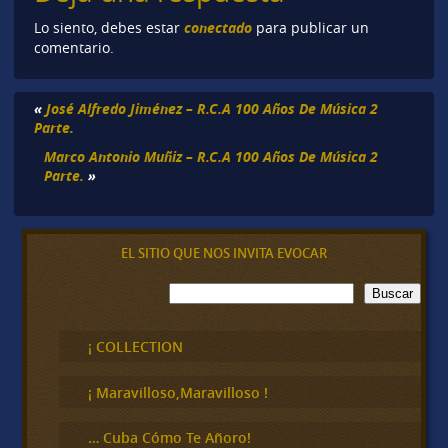
conectado
Lo siento, debes estar
para publicar un
comentario.
«
José Alfredo Jiménez – R.C.A 100 Años De Música 2
Parte.
Marco Antonio Muñiz – R.C.A 100 Años De Música 2
Parte.
»
EL SITIO QUE NOS INVITA EVOCAR
B
Buscar
u
s
c
¡ COLLECTION
a
r
¡ Maravilloso,Maravilloso !
… Cuba Cómo Te Añoro!