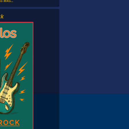
S MÁS...
ck