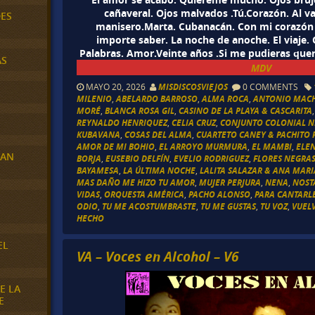
cañaveral. Ojos malvados .Tú.Corazón. Al va
DES
manisero.Marta. Cubanacán. Con mi corazón t
importe saber. La noche de anoche. El viaje. 
Palabras. Amor.Veinte años .Si me pudieras quere
AS
MDV
MAYO 20, 2026
MISDISCOSVIEJOS
0 COMMENTS
MILENIO
,
ABELARDO BARROSO
,
ALMA ROCA
,
ANTONIO MAC
MORÉ
,
BLANCA ROSA GIL
,
CASINO DE LA PLAYA & CASCARITA
REYNALDO HENRIQUEZ
,
CELIA CRUZ
,
CONJUNTO COLONIAL N
KUBAVANA
,
COSAS DEL ALMA
,
CUARTETO CANEY & PACHITO R
AMOR DE MI BOHIO
,
EL ARROYO MURMURA
,
EL MAMBI
,
ELE
RAN
BORJA
,
EUSEBIO DELFÍN
,
EVELIO RODRIGUEZ
,
FLORES NEGRA
BAYAMESA
,
LA ÚLTIMA NOCHE
,
LALITA SALAZAR & ANA MAR
MAS DAÑO ME HIZO TU AMOR
,
MUJER PERJURA
,
NENA
,
NOST
VIDAS
,
ORQUESTA AMÉRICA
,
PACHO ALONSO
,
PARA CANTARL
E
ODIO
,
TU ME ACOSTUMBRASTE
,
TU ME GUSTAS
,
TU VOZ
,
VUEL
HECHO
EL
VA – Voces en Alcohol – V6
E LA
E