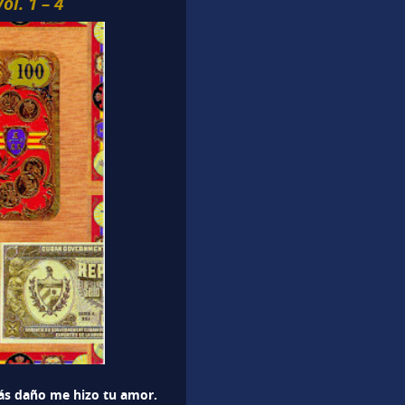
l. 1 – 4
́s daño me hizo tu amor.