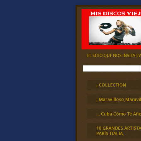
EL SITIO QUE NOS INVITA 
B
u
s
c
¡ COLLECTION
a
r
¡ Maravilloso,Maravil
… Cuba Cómo Te Año
10 GRANDES ARTIST
PARÍS-ITALIA,