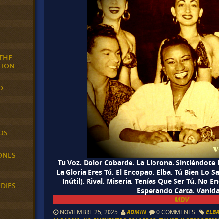
 THE
TION
O
OS
ONES
Tu Voz. Dolor Cobarde. La Llorona. Sintiéndote L
La Gloria Eres Tú. El Encopao. Elba. Tú Bien Lo S
Inútil). Rival. Miseria. Tenías Que Ser Tú. No 
LDIES
Esperando Carta. Vanida
MDV
NOVIEMBRE 25, 2025
ADMIN
0 COMMENTS
ELB