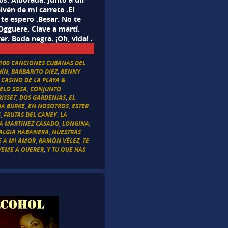
ivén de mi carreta .El
e espero .Besar. No te
Ogguere. Clave a martí.
r. Boda negra. ¡Oh, vida! .
100 CANCIONES CUBANAS DEL
HÍN
,
BARBARITO DIEZ
,
BENNY
,
CASINO DE LA PLAYA &
ELO SOSA
,
CONJUNTO
ISSET
,
DOS GARDENIAS
,
EL
NA BURKE
,
EN NOSOTROS
,
ESTER
S
,
FRUTAS DEL CANEY
,
LA
IA MARTINEZ CASADO
,
LONGINA
,
ALGIA HABANERA
,
NUESTRAS
E A MI AMOR
,
RAMÓN VÉLEZ
,
TE
VEME A QUERER
,
Y TU QUE HAS