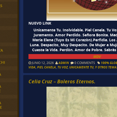
AS
NUEVO LINK
Unicamente Tu. Inolvidable. Piel Canela. Tu Vo
Juramento. Amor Perdido. Señora Bonita. Madr
María Elena (Tuyo Es Mi Corazòn).Perfidia. Los 
Luna. Despacito, Muy Despacito. De Mujer a Muj
Cueste la Vida. Perdòn. Amor de Pobre. Sabràs
TA
MDV
CHI
JUNIO 12, 2026
ADMIN
0 COMMENTS
100% GLOB
VIDA
,
PIEL CANELA
,
TU VOZ
,
UNICAMENTE TU
,
Y OTROS TEMAS
A
Celia Cruz – Boleros Eternos.
A
E
A
E