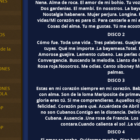
NES
Nena. Alma de roca. El amor de mi bohio. Tu voz.
Dos gardenias. El mambí. En nosotros. La bay
Nostalgia habanera. Mujer perjura. Longina. 
vidas/Mi corazón es para ti. Para cantarle a mi 
Cosas del alma. Tu me gustas. Tú me acos
DISCO 2
OS
Cómo fue. Toda una vida . Tres palabras. Guaji
tuyas. Qué me importa .La bayamesa.Total. 
de la
Amorosa guajira. Lamento cubano. Las perlas d
Convergencia. Buscando la melodía. Llanto de lu
Rosa roja.Nosotros. Me odias. Canto siboney Ma
ONES
palmas.
DISCO 3
Estas en mi corazón siempre en mi corazón. Ba
ONES
OLA
con alma. Son de la loma Mariposita de primav
gloria eres tú. Si me comprendieras. Aquellos o
felicidad. Corazón para qué. Acuérdate de Abri
OP
no son Cubanos.Contigo en la distancia. Deliri
Cubana. Ausencia .Una rosa de Francia. Los a
contara.Cuando calienta el sol .La vi
OP
DISCO 4
El amor se acabo. Quiéreme mucho. Ojos brujo