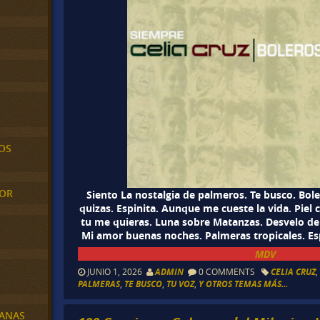
OS
MOR
Siento La nostalgia de palmeros. Te busco. Bole
quizas. Espinita. Aunque me cueste la vida. Piel
tu me quieras. Luna sobre Matanzas. Desvelo de
Mi amor buenas noches. Palmeras tropicales. Esp
MDV
JUNIO 1, 2026
ADMIN
0 COMMENTS
CELIA CRUZ
PALMERAS
,
TE BUSCO
,
TU VOZ
,
Y OTROS TEMAS MÁS...
BANAS