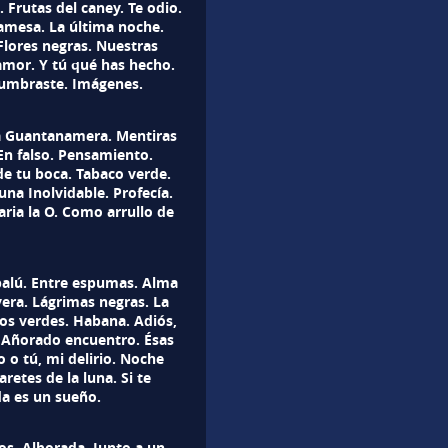
 Frutas del caney. Te odio.
amesa. La última noche.
Flores negras. Nuestras
amor. Y tú qué has hecho.
tumbraste. Imágenes.
ra Guantanamera. Mentiras
En falso. Pensamiento.
e tu boca. Tabaco verde.
na Inolvidable. Profecía.
ria la O. Como arrullo de
balú. Entre espumas. Alma
era. Lágrimas negras. La
jos verdes. Habana. Adiós,
l Añorado encuentro. Ésas
o o tú, mi delirio. Noche
retes de la luna. Si te
da es un sueño.
s. Alborada. Junto a un