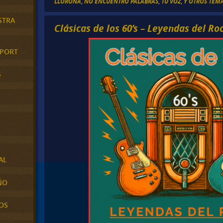
LLORONA
,
NO ENCUENTRO PALABRAS
,
TU VOZ
,
Y OTROS TEMA
STRA
Clásicas de los 60’s – Leyendas del Ro
XPORT
S
AL
ÑO
OS