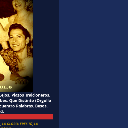
ejos. Plazos Traicioneros.
abes. Que Distinto (Orgullo
Encuentro Palabras. Besos.
d.
A
,
LA GLORIA ERES TÚ
,
LA