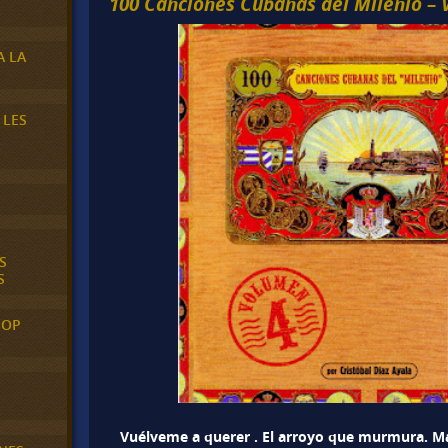
100 Canciones Cubanas del Milenio – Vo
A LA
 LES
S
S
POP
Vuélveme a querer . El arroyo que murmura. Ma