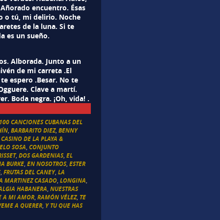
l Añorado encuentro. Ésas
o o tú, mi delirio. Noche
retes de la luna. Si te
da es un sueño.
s. Alborada. Junto a un
ivén de mi carreta .El
e espero .Besar. No te
Ogguere. Clave a martí.
r. Boda negra. ¡Oh, vida! .
100 CANCIONES CUBANAS DEL
HÍN
,
BARBARITO DIEZ
,
BENNY
,
CASINO DE LA PLAYA &
ELO SOSA
,
CONJUNTO
ISSET
,
DOS GARDENIAS
,
EL
NA BURKE
,
EN NOSOTROS
,
ESTER
S
,
FRUTAS DEL CANEY
,
LA
IA MARTINEZ CASADO
,
LONGINA
,
ALGIA HABANERA
,
NUESTRAS
E A MI AMOR
,
RAMÓN VÉLEZ
,
TE
VEME A QUERER
,
Y TU QUE HAS