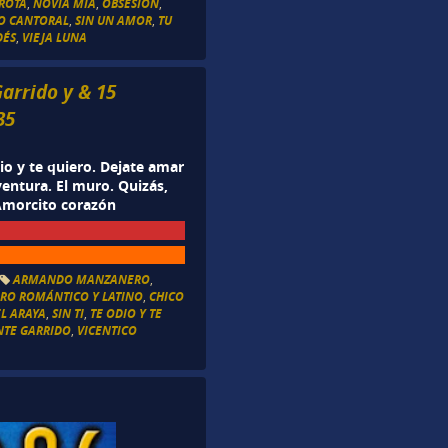
 ROTA
,
NOVIA MÍA
,
OBSESIÓN
,
O CANTORAL
,
SIN UN AMOR
,
TU
DÉS
,
VIEJA LUNA
arrido y & 15
35
dio y te quiero. Dejate amar
ventura. El muro. Quizás,
Amorcito corazón
ARMANDO MANZANERO
,
RO ROMÁNTICO Y LATINO
,
CHICO
L ARAYA
,
SIN TI
,
TE ODIO Y TE
NTE GARRIDO
,
VICENTICO