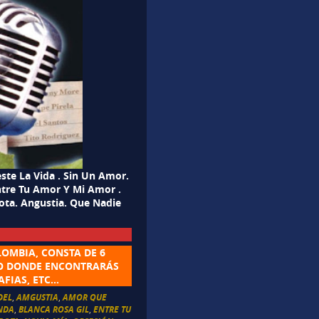
te La Vida . Sin Un Amor.
ntre Tu Amor Y Mi Amor .
Rota. Angustia. Que Nadie
OMBIA, CONSTA DE 6
CO DONDE ENCONTRARÁS
AFIAS, ETC…
DEL
,
AMGUSTIA
,
AMOR QUE
NDA
,
BLANCA ROSA GIL
,
ENTRE TU