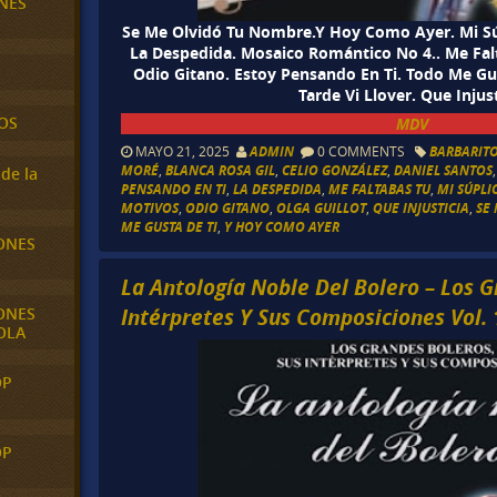
NES
Se Me Olvidó Tu Nombre.Y Hoy Como Ayer. Mi Súp
La Despedida. Mosaico Romántico No 4.. Me Falta
Odio Gitano. Estoy Pensando En Ti. Todo Me Gu
Tarde Vi Llover. Que Injust
OS
MDV
MAYO 21, 2025
ADMIN
0 COMMENTS
BARBARITO
MORÉ
,
BLANCA ROSA GIL
,
CELIO GONZÁLEZ
,
DANIEL SANTOS
de la
PENSANDO EN TI
,
LA DESPEDIDA
,
ME FALTABAS TU
,
MI SÚPLI
MOTIVOS
,
ODIO GITANO
,
OLGA GUILLOT
,
QUE INJUSTICIA
,
SE
ME GUSTA DE TI
,
Y HOY COMO AYER
ONES
La Antología Noble Del Bolero – Los 
Intérpretes Y Sus Composiciones Vol. 
ONES
OLA
OP
OP