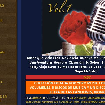
DES
AS
RAN
Amor Que Malo Eres. Novia Mia. Aunque Me Cues
Una Aventura. Hambre. Obsesión. Tu Sabes .E
Reloj. Vieja Luna. Tu Me Haces Falta .La Copa 
E
Sepa Mi Sufrir.
MDV
EL
COLECCIÓN EDITADA POR YOYO MUSIC COL
VOLÚMENES, 5 DISCOS DE MÚSICA Y UN DIS
LETRA DE LAS CANCIONES, BIOGR
E LA
ADMIN
0 COMMENTS
ALCI ACOSTA
,
ALFREDO SA
E
MALO ERES
,
AUNQUE ME CUESTE LA VIDA
,
BIENVENIDO GRA