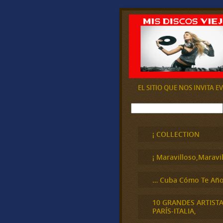
EL SITIO QUE NOS INVITA 
B
u
s
c
¡ COLLECTION
a
r
¡ Maravilloso,Maravil
… Cuba Cómo Te Año
10 GRANDES ARTIST
PARÍS-ITALIA,