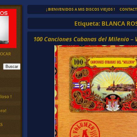
¡ BIENVENIDOS A MIS DISCOS VIEJOS !
CONTAC
Etiqueta:
BLANCA ROS
100 Canciones Cubanas del Milenio – Vo
EVOCAR
Buscar
loso !
ro!
AS