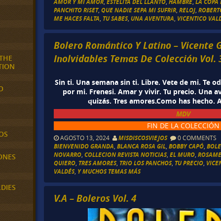
AMOR Y MI AMOR
,
ESTELITA DEL LLANTO
,
HAMBRE
,
LA COPA
PANCHITO RISET
,
QUE NADIE SEPA MI SUFRIR
,
RELOJ
,
ROBERT
ME HACES FALTA
,
TU SABES
,
UNA AVENTURA
,
VICENTICO VAL
Bolero Romántico Y Latino – Vicente G
Inolvidables Temas De Colección Vol. 
 THE
TION
Sin ti. Una semana sin ti. Libre. Vete de mi. Te o
O
por mi. Frenesi. Amar y vivir. Tu precio. Una a
quizás. Tres amores.Como has hecho. 
MDV
FIN DE LA COLECCIÓN
OS
AGOSTO 13, 2024
MISDISCOSVIEJOS
0 COMMENTS
BIENVENIDO GRANDA
,
BLANCA ROSA GIL
,
BOBBY CAPÓ
,
BOLE
NOVARRO
,
COLLECION REVISTA NOTICIAS
,
EL MURO
,
ROSAME
ONES
QUIERO
,
TRES AMORES
,
TRIO LOS PANCHOS
,
TU PRECIO
,
VICE
VALDÉS
,
Y MUCHOS TEMAS MÁS
LDIES
V.A – Boleros Vol. 4