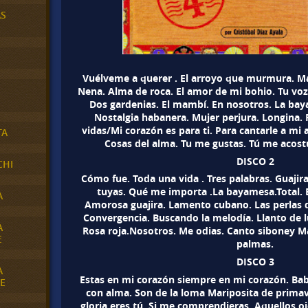
AS
Vuélveme a querer . El arroyo que murmura. Ma
Nena. Alma de roca. El amor de mi bohio. Tu voz.
Dos gardenias. El mambí. En nosotros. La bay
Nostalgia habanera. Mujer perjura. Longina. 
vidas/Mi corazón es para ti. Para cantarle a mi 
TA
Cosas del alma. Tu me gustas. Tú me acos
DISCO 2
CHI
Cómo fue. Toda una vida . Tres palabras. Guaji
tuyas. Qué me importa .La bayamesa.Total. 
A
Amorosa guajira. Lamento cubano. Las perlas d
Convergencia. Buscando la melodía. Llanto de lu
A
Rosa roja.Nosotros. Me odias. Canto siboney Ma
E
palmas.
DISCO 3
A
Estas en mi corazón siempre en mi corazón. Ba
E
con alma. Son de la loma Mariposita de primav
gloria eres tú. Si me comprendieras. Aquellos o