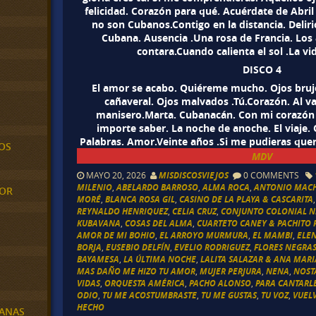
felicidad. Corazón para qué. Acuérdate de Abri
no son Cubanos.Contigo en la distancia. Deliri
Cubana. Ausencia .Una rosa de Francia. Los a
contara.Cuando calienta el sol .La vi
DISCO 4
El amor se acabo. Quiéreme mucho. Ojos brujo
cañaveral. Ojos malvados .Tú.Corazón. Al va
manisero.Marta. Cubanacán. Con mi corazón t
importe saber. La noche de anoche. El viaje. 
Palabras. Amor.Veinte años .Si me pudieras quere
OS
MDV
MAYO 20, 2026
MISDISCOSVIEJOS
0 COMMENTS
MILENIO
,
ABELARDO BARROSO
,
ALMA ROCA
,
ANTONIO MAC
MOR
MORÉ
,
BLANCA ROSA GIL
,
CASINO DE LA PLAYA & CASCARITA
REYNALDO HENRIQUEZ
,
CELIA CRUZ
,
CONJUNTO COLONIAL N
KUBAVANA
,
COSAS DEL ALMA
,
CUARTETO CANEY & PACHITO R
AMOR DE MI BOHIO
,
EL ARROYO MURMURA
,
EL MAMBI
,
ELE
BORJA
,
EUSEBIO DELFÍN
,
EVELIO RODRIGUEZ
,
FLORES NEGRA
BAYAMESA
,
LA ÚLTIMA NOCHE
,
LALITA SALAZAR & ANA MAR
MAS DAÑO ME HIZO TU AMOR
,
MUJER PERJURA
,
NENA
,
NOST
VIDAS
,
ORQUESTA AMÉRICA
,
PACHO ALONSO
,
PARA CANTARL
ODIO
,
TU ME ACOSTUMBRASTE
,
TU ME GUSTAS
,
TU VOZ
,
VUEL
HECHO
BANAS