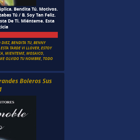
lica. Bendita Tú. Motivos.
bas Tú / B. Soy Tan Feliz.
sta De Ti. Miénteme. Esta
icia
 DIEZ
,
BENDITA TU
,
BENNY
,
ESTA TARDE VI LLOVER
,
ESTOY
CA
,
MIENTEME
,
MOSAICO
,
 ME OLVIDO TU NOMBRE
,
TODO
Grandes Boleros Sus
1