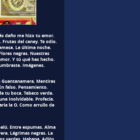
́s daño me hizo tu amor.
 Frutas del caney. Te odio.
amesa. La última noche.
Flores negras. Nuestras
amor. Y tú qué has hecho.
tumbraste. Imágenes.
ra Guantanamera. Mentiras
En falso. Pensamiento.
e tu boca. Tabaco verde.
na Inolvidable. Profecía.
ria la O. Como arrullo de
balú. Entre espumas. Alma
era. Lágrimas negras. La
jos verdes. Habana. Adiós,