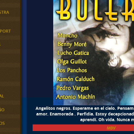
STRA
XPORT
S
AL
Angelitos negros. Esperame en el cielo. Pensam
ÑO
amor. Enamorada . Perfidia. Estoy decepcionad
aprendí. Oh vida. Nunca m
OS
MDV