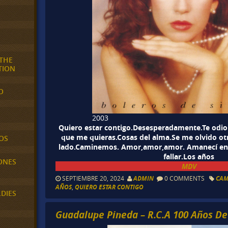
 THE
TION
O
2003
Quiero estar contigo.Desesperadamente.Te odio y
que me quieras.Cosas del alma.Se me olvido ot
OS
lado.Caminemos. Amor,amor,amor. Amanecí en 
fallar.Los años
ONES
MDV
SEPTIEMBRE 20, 2024
ADMIN
0 COMMENTS
CA
AÑOS
,
QUIERO ESTAR CONTIGO
LDIES
Guadalupe Pineda – R.C.A 100 Años De