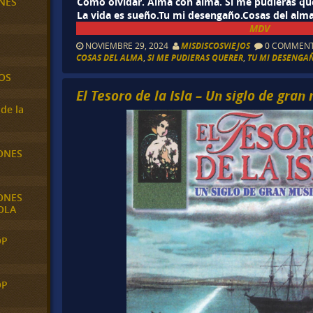
NES
Como olvidar. Alma con alma. Si me pudieras qu
La vida es sueño.Tu mi desengaño.Cosas del al
MDV
NOVIEMBRE 29, 2024
MISDISCOSVIEJOS
0 COMMEN
COSAS DEL ALMA
,
SI ME PUDIERAS QUERER
,
TU MI DESENGA
OS
El Tesoro de la Isla – Un siglo de gra
de la
ONES
ONES
OLA
OP
OP