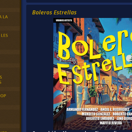
Boleros Estrellas
A LA
 LES
S
S
POP