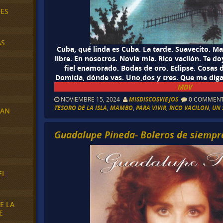
DES
AS
Cuba, qué linda es Cuba. La tarde. Suavecito. M
libre. En nosotros. Novia mía. Rico vacilón. Te doy
fiel enamorado. Bodas de oro. Eclipse. Cosas d
Domitla, dónde vas. Uno,dos y tres. Que me dig
MDV
NOVIEMBRE 15, 2024
MISDISCOSVIEJOS
0 COMMEN
TESORO DE LA ISLA
,
MAMBO
,
PARA VIVIR
,
RICO VACILON
,
UN 
RAN
Guadalupe Pineda- Boleros de siempr
E
EL
E LA
E