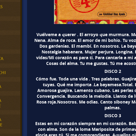
AS
Vuélveme a querer . El arroyo que murmura. Ma
Nena. Alma de roca. El amor de mi bohio. Tu voz.
Dos gardenias. El mambí. En nosotros. La bay
Nostalgia habanera. Mujer perjura. Longina. 
vidas/Mi corazón es para ti. Para cantarle a mi 
TA
Cosas del alma. Tu me gustas. Tú me acos
DISCO 2
CHI
Cómo fue. Toda una vida . Tres palabras. Guaji
tuyas. Qué me importa .La bayamesa.Total. 
A
Amorosa guajira. Lamento cubano. Las perlas d
Convergencia. Buscando la melodía. Llanto de lu
A
Rosa roja.Nosotros. Me odias. Canto siboney Ma
E
palmas.
DISCO 3
A
Estas en mi corazón siempre en mi corazón. Ba
E
con alma. Son de la loma Mariposita de primav
gloria eres tú. Si me comprendieras. Aquellos o