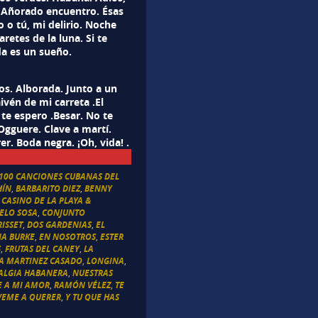
l Añorado encuentro. Ésas
o o tú, mi delirio. Noche
retes de la luna. Si te
da es un sueño.
s. Alborada. Junto a un
ivén de mi carreta .El
e espero .Besar. No te
Ogguere. Clave a martí.
r. Boda negra. ¡Oh, vida! .
100 CANCIONES CUBANAS DEL
HÍN
,
BARBARITO DIEZ
,
BENNY
,
CASINO DE LA PLAYA &
ELO SOSA
,
CONJUNTO
ISSET
,
DOS GARDENIAS
,
EL
NA BURKE
,
EN NOSOTROS
,
ESTER
S
,
FRUTAS DEL CANEY
,
LA
IA MARTINEZ CASADO
,
LONGINA
,
ALGIA HABANERA
,
NUESTRAS
E A MI AMOR
,
RAMÓN VÉLEZ
,
TE
VEME A QUERER
,
Y TU QUE HAS