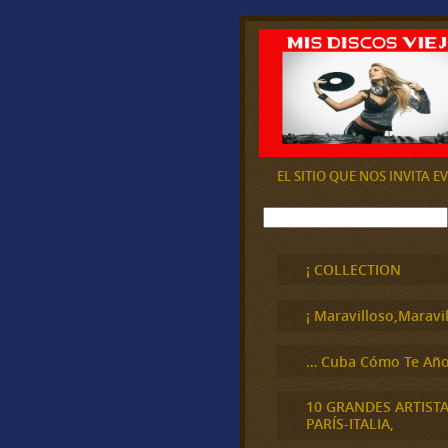
EL SITIO QUE NOS INVITA 
B
u
s
c
¡ COLLECTION
a
r
¡ Maravilloso,Maravil
… Cuba Cómo Te Año
10 GRANDES ARTIST
PARÍS-ITALIA,