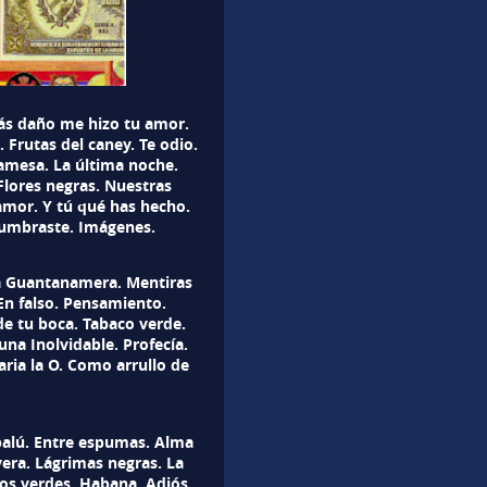
́s daño me hizo tu amor.
 Frutas del caney. Te odio.
amesa. La última noche.
Flores negras. Nuestras
amor. Y tú qué has hecho.
tumbraste. Imágenes.
ra Guantanamera. Mentiras
En falso. Pensamiento.
e tu boca. Tabaco verde.
na Inolvidable. Profecía.
ria la O. Como arrullo de
balú. Entre espumas. Alma
era. Lágrimas negras. La
jos verdes. Habana. Adiós,