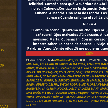
felicidad. Corazón para qué. Acuérdate de Abri
no son Cubanos.Contigo en la distancia. Deliri
Cubana. Ausencia .Una rosa de Francia. Los a
contara.Cuando calienta el sol .La vi
DISCO 4
El amor se acabo. Quiéreme mucho. Ojos brujo
cañaveral. Ojos malvados .Tú.Corazón. Al va
manisero.Marta. Cubanacán. Con mi corazón t
importe saber. La noche de anoche. El viaje. 
Palabras. Amor.Veinte años .Si me pudieras quere
OS
MDV
MAYO 20, 2026
MISDISCOSVIEJOS
0 COMMENTS
MILENIO
,
ABELARDO BARROSO
,
ALMA ROCA
,
ANTONIO MAC
MOR
MORÉ
,
BLANCA ROSA GIL
,
CASINO DE LA PLAYA & CASCARITA
REYNALDO HENRIQUEZ
,
CELIA CRUZ
,
CONJUNTO COLONIAL N
KUBAVANA
,
COSAS DEL ALMA
,
CUARTETO CANEY & PACHITO R
AMOR DE MI BOHIO
,
EL ARROYO MURMURA
,
EL MAMBI
,
ELE
BORJA
,
EUSEBIO DELFÍN
,
EVELIO RODRIGUEZ
,
FLORES NEGRA
BAYAMESA
,
LA ÚLTIMA NOCHE
,
LALITA SALAZAR & ANA MAR
MAS DAÑO ME HIZO TU AMOR
,
MUJER PERJURA
,
NENA
,
NOST
VIDAS
,
ORQUESTA AMÉRICA
,
PACHO ALONSO
,
PARA CANTARL
ODIO
,
TU ME ACOSTUMBRASTE
,
TU ME GUSTAS
,
TU VOZ
,
VUEL
HECHO
BANAS