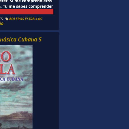
erer. Si me comprendieras.
ma. Tu me sabes comprender
TS
BOLEROS ESTRELLAS
,
ÑO
n música Cubana 5