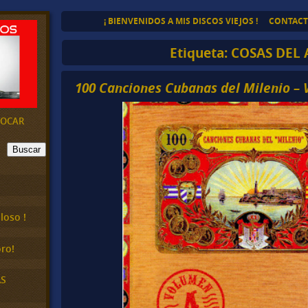
¡ BIENVENIDOS A MIS DISCOS VIEJOS !
CONTAC
Etiqueta:
COSAS DEL
100 Canciones Cubanas del Milenio – Vo
EVOCAR
Buscar
loso !
ro!
AS