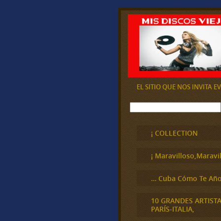
EL SITIO QUE NOS INVITA 
B
u
s
c
¡ COLLECTION
a
r
¡ Maravilloso,Maravil
… Cuba Cómo Te Año
10 GRANDES ARTIST
PARÍS-ITALIA,