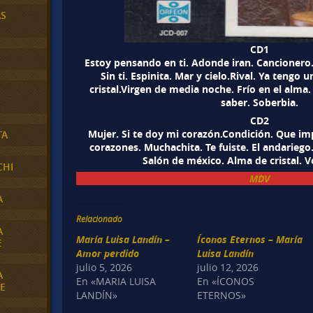
AS
CD1
Estoy pensando en ti. Adonde iran. Cancionero
Sin ti. Espinita. Mar y cielo.Rival. Ya teng
cristal.Virgen de media noche. Frío en el alma
saber. Soberbia.
CD2
Mujer. Si te doy mi corazón.Condición. Que im
TA
corazones. Muchachita. Te fuiste. El andariego.
Salón de méxico. Alma de cristal. Vo
CHI
MDV
A
Relacionado
A
María Luisa Landín –
Íconos Eternos – María
E
Amor perdido
Luisa Landín
julio 5, 2026
julio 12, 2026
A
En «MARIA LUISA
En «ÍCONOS
E
LANDÍN»
ETERNOS»