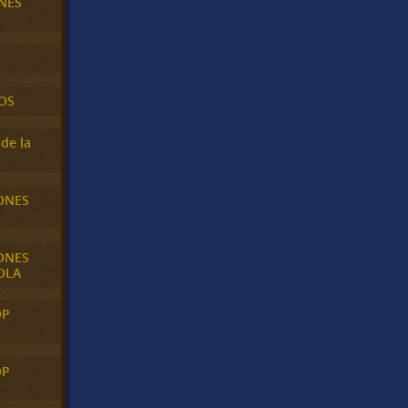
NES
OS
de la
ONES
ONES
OLA
OP
OP