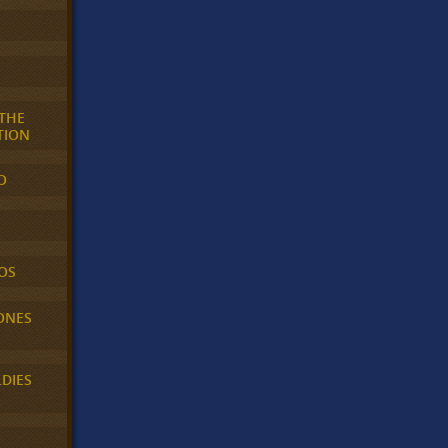
 THE
TION
O
OS
ONES
LDIES