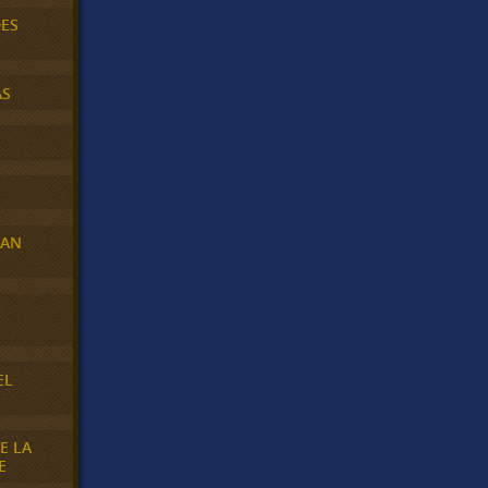
DES
AS
RAN
E
EL
E LA
E