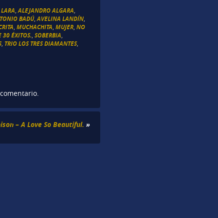
 LARA
,
ALEJANDRO ALGARA
,
TONIO BADÚ
,
AVELINA LANDÍN
,
CRITA
,
MUCHACHITA
,
MUJER
,
NO
E 30 ÉXITOS.
,
SOBERBIA
,
S
,
TRIO LOS TRES DIAMANTES
,
 comentario.
ison – A Love So Beautiful.
»