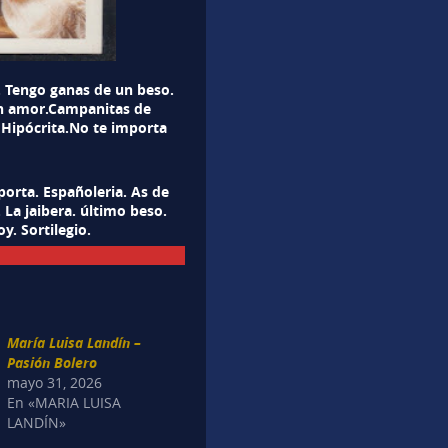
. Tengo ganas de un beso.
o un amor.Campanitas de
. Hipócrita.No te importa
porta. Españoleria. As de
 La jaibera. último beso.
y. Sortilegio.
María Luisa Landín –
Pasión Bolero
mayo 31, 2026
En «MARIA LUISA
LANDÍN»