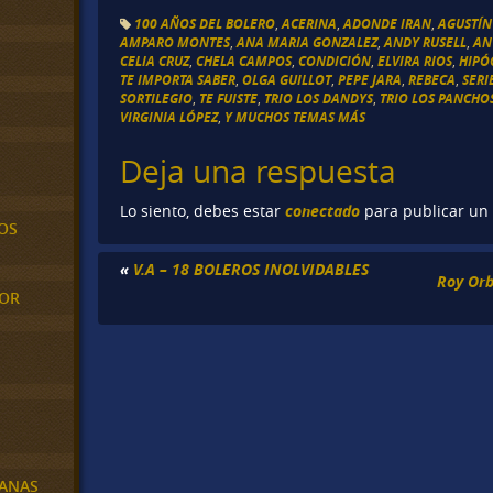
100 AÑOS DEL BOLERO
,
ACERINA
,
ADONDE IRAN
,
AGUSTÍN
AMPARO MONTES
,
ANA MARIA GONZALEZ
,
ANDY RUSELL
,
AN
CELIA CRUZ
,
CHELA CAMPOS
,
CONDICIÓN
,
ELVIRA RIOS
,
HIPÓ
TE IMPORTA SABER
,
OLGA GUILLOT
,
PEPE JARA
,
REBECA
,
SERI
SORTILEGIO
,
TE FUISTE
,
TRIO LOS DANDYS
,
TRIO LOS PANCHO
VIRGINIA LÓPEZ
,
Y MUCHOS TEMAS MÁS
Deja una respuesta
conectado
Lo siento, debes estar
para publicar un
OS
«
V.A – 18 BOLEROS INOLVIDABLES
Roy Orb
MOR
BANAS