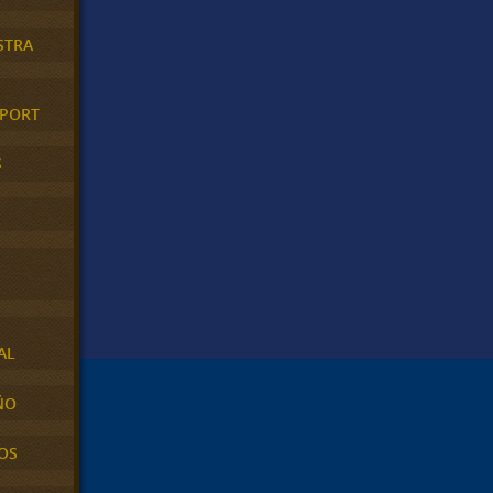
STRA
XPORT
S
AL
ÑO
OS