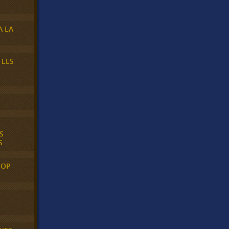
A LA
 LES
S
S
POP