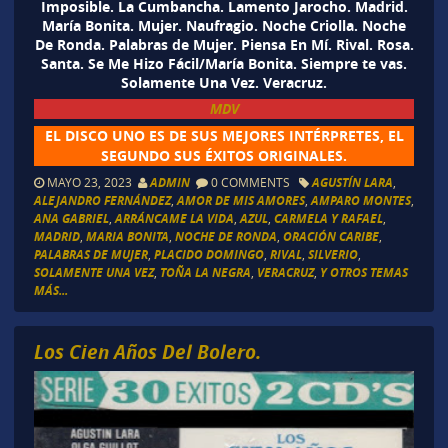
Imposible. La Cumbancha. Lamento Jarocho. Madrid.
María Bonita. Mujer. Naufragio. Noche Criolla. Noche
De Ronda. Palabras de Mujer. Piensa En Mí. Rival. Rosa.
Santa. Se Me Hizo Fácil/María Bonita. Siempre te vas.
Solamente Una Vez. Veracruz.
MDV
EL DISCO UNO ES DE SUS MEJORES INTÉRPRETES, EL
SEGUNDO SUS ÉXITOS ORIGINALES.
MAYO 23, 2023
ADMIN
0 COMMENTS
AGUSTÍN LARA
,
ALEJANDRO FERNÁNDEZ
,
AMOR DE MIS AMORES
,
AMPARO MONTES
,
ANA GABRIEL
,
ARRÁNCAME LA VIDA
,
AZUL
,
CARMELA Y RAFAEL
,
MADRID
,
MARIA BONITA
,
NOCHE DE RONDA
,
ORACIÓN CARIBE
,
PALABRAS DE MUJER
,
PLACIDO DOMINGO
,
RIVAL
,
SILVERIO
,
SOLAMENTE UNA VEZ
,
TOÑA LA NEGRA
,
VERACRUZ
,
Y OTROS TEMAS
MÁS...
Los Cien Años Del Bolero.