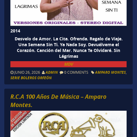
2014
Desvelo de Amor. La Cita. Ofrenda. Regalo de Viaje.
Una Semana Sin Ti. Ya Nada Soy. Devuélveme el
Corazón. Canción del Mar. Nunca Te Olvidaré. Sin
Lágrimas
MDV
JUNIO 26, 2026
ADMIN
0 COMMENTS
AMPARO MONTES
,
SERIE BOLEROS ORFEÓN
R.C.A 100 Años De Música – Amparo
Montes.