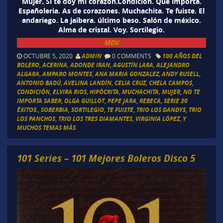
Mujer. Si te doy mi corazón.Condición. Que importa.
Españoleria. As de corazones. Muchachita. Te fuiste. El
andariego. La jaibera. último beso. Salón de méxico.
Alma de cristal. Voy. Sortilegio.
MDV
OCTUBRE 5, 2020
ADMIN
0 COMMENTS
100 AÑOS DEL
BOLERO
,
ACERINA
,
ADONDE IRAN
,
AGUSTÍN LARA
,
ALEJANDRO
ALGARA
,
AMPARO MONTES
,
ANA MARIA GONZALEZ
,
ANDY RUSELL
,
ANTONIO BADÚ
,
AVELINA LANDÍN
,
CELIA CRUZ
,
CHELA CAMPOS
,
CONDICIÓN
,
ELVIRA RIOS
,
HIPÓCRITA
,
MUCHACHITA
,
MUJER
,
NO TE
IMPORTA SABER
,
OLGA GUILLOT
,
PEPE JARA
,
REBECA
,
SERIE 30
ÉXITOS.
,
SOBERBIA
,
SORTILEGIO
,
TE FUISTE
,
TRIO LOS DANDYS
,
TRIO
LOS PANCHOS
,
TRIO LOS TRES DIAMANTES
,
VIRGINIA LÓPEZ
,
Y
MUCHOS TEMAS MÁS
101 Series – 101 Mejores Boleros Disco 5