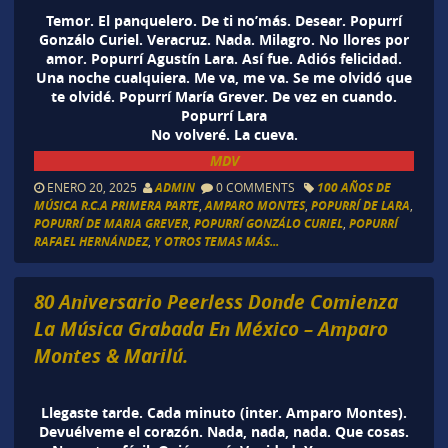
Temor. El panquelero. De ti no’más. Desear. Popurrí
Gonzálo Curiel. Veracruz. Nada. Milagro. No llores por
amor. Popurrí Agustín Lara. Así fue. Adiós felicidad.
Una noche cualquiera. Me va, me va. Se me olvidó que
te olvidé. Popurrí María Grever. De vez en cuando.
Popurrí Lara
No volveré. La cueva.
MDV
ENERO 20, 2025
ADMIN
0 COMMENTS
100 AÑOS DE
MÚSICA R.C.A PRIMERA PARTE
,
AMPARO MONTES
,
POPURRÍ DE LARA
,
POPURRÍ DE MARIA GREVER
,
POPURRÍ GONZÁLO CURIEL
,
POPURRÍ
RAFAEL HERNÁNDEZ
,
Y OTROS TEMAS MÁS...
80 Aniversario Peerless Donde Comienza
La Música Grabada En México – Amparo
Montes & Marilú.
Llegaste tarde. Cada minuto (inter. Amparo Montes).
Devuélveme el corazón. Nada, nada, nada. Que cosas.