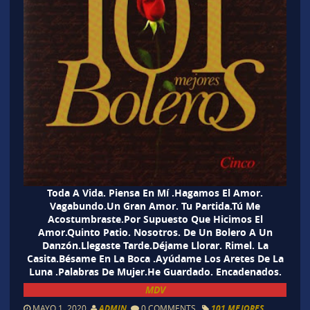
Toda A Vida. Piensa En Mí .Hagamos El Amor.
Vagabundo.Un Gran Amor. Tu Partida.Tú Me
Acostumbraste.Por Supuesto Que Hicimos El
Amor.Quinto Patio. Nosotros. De Un Bolero A Un
Danzón.Llegaste Tarde.Déjame Llorar. Rimel. La
Casita.Bésame En La Boca .Ayúdame Los Aretes De La
Luna .Palabras De Mujer.He Guardado. Encadenados.
MDV
MAYO 1, 2020
ADMIN
0 COMMENTS
101 MEJORES