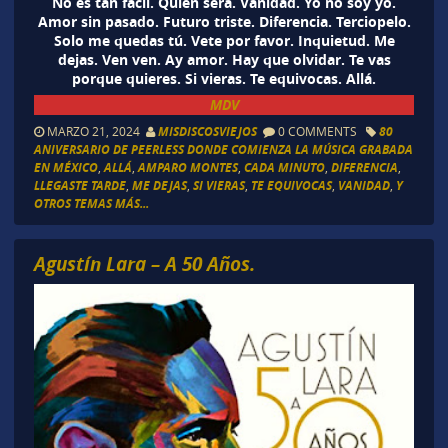
No es tan fácil. Quién será. Vanidad. Yo no soy yo.
Amor sin pasado. Futuro triste. Diferencia. Terciopelo.
Solo me quedas tú. Vete por favor. Inquietud. Me
dejas. Ven ven. Ay amor. Hay que olvidar. Te vas
porque quieres. Si vieras. Te equivocas. Allá.
MDV
MARZO 21, 2024
MISDISCOSVIEJOS
0 COMMENTS
80
ANIVERSARIO DE PEERLESS DONDE COMIENZA LA MÚSICA GRABADA
EN MÉXICO
,
ALLÁ
,
AMPARO MONTES
,
CADA MINUTO
,
DIFERENCIA
,
LLEGASTE TARDE
,
ME DEJAS
,
SI VIERAS
,
TE EQUIVOCAS
,
VANIDAD
,
Y
OTROS TEMAS MÁS...
Agustín Lara – A 50 Años.