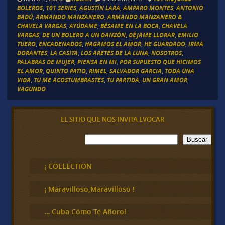
BOLEROS
,
101 SERIES
,
AGUSTÍN LARA
,
AMPARO MONTES
,
ANTONIO
BADÚ
,
ARMANDO MANZANERO
,
ARMANDO MANZANERO &
CHAVELA VARGAS
,
AYÚDAME
,
BÉSAME EN LA BOCA
,
CHAVELA
VARGAS
,
DE UN BOLERO A UN DANZÓN
,
DÉJAME LLORAR
,
EMILIO
TUERO
,
ENCADENADOS
,
HAGAMOS EL AMOR
,
HE GUARDADO
,
IRMA
DORANTES
,
LA CASITA
,
LOS ARETES DE LA LUNA
,
NOSOTROS
,
PALABRAS DE MUJER
,
PIENSA EN MI
,
POR SUPUESTO QUE HICIMOS
EL AMOR
,
QUINTO PATIO
,
RIMEL
,
SALVADOR GARCIA
,
TODA UNA
VIDA
,
TU ME ACOSTUMBRASTES
,
TU PARTIDA
,
UN GRAN AMOR
,
VAGUNDO
EL SITIO QUE NOS INVITA EVOCAR
B
Buscar
u
s
c
¡ COLLECTION
a
r
¡ Maravilloso,Maravilloso !
… Cuba Cómo Te Añoro!