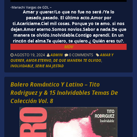
-Mariachi Vargas de GDL –
Amar y querer/Lo que no fue no será /Ya lo
pasado,pasado. El último acto.Amor por
ti.Acaríciame.Ciel mil cosas. Porque yo te amo. si nos
dejan.Amor eterno.Somos novios.Sabor a nada.De que
manera te olvido.Inolvidable.Contigo aprendí. En un
rincón del alma.Te quiero, te quiero.¿ Quién eres tu?.
MDV
AGOSTO 19, 2024
ADMIN
0 COMMENTS
AMAR Y
QUERER
,
AMOR ETERNO
,
DE QUE MANERA TE OLVIDO
,
INOLVIDABLE
,
SERIE MAJESTAD
Bolero Romántico Y Latino – Tito
Rodriguez y & 15 Inolvidables Temas De
Colección Vol. 8