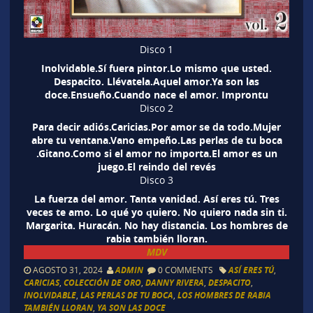
Disco 1
Inolvidable.Sí fuera pintor.Lo mismo que usted.
Despacito. Llévatela.Aquel amor.Ya son las
doce.Ensueño.Cuando nace el amor. Improntu
Disco 2
Para decir adiós.Caricias.Por amor se da todo.Mujer
abre tu ventana.Vano empeño.Las perlas de tu boca
.Gitano.Como si el amor no importa.El amor es un
juego.El reindo del revés
Disco 3
La fuerza del amor. Tanta vanidad. Así eres tú. Tres
veces te amo. Lo qué yo quiero. No quiero nada sin ti.
Margarita. Huracán. No hay distancia. Los hombres de
rabia también lloran.
MDV
AGOSTO 31, 2024
ADMIN
0 COMMENTS
ASÍ ERES TÚ
,
CARICIAS
,
COLECCIÓN DE ORO
,
DANNY RIVERA
,
DESPACITO
,
INOLVIDABLE
,
LAS PERLAS DE TU BOCA
,
LOS HOMBRES DE RABIA
TAMBIÉN LLORAN
,
YA SON LAS DOCE