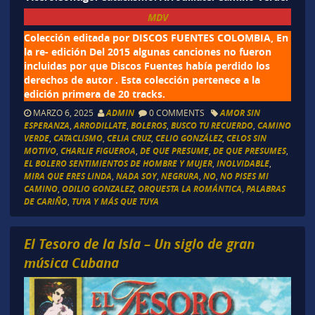
MDV
Colección editada por DISCOS FUENTES COLOMBIA, En
la re- edición Del 2015 algunas canciones no fueron
incluidas por que Discos Fuentes había perdido los
derechos de autor . Esta colección pertenece a la
edición primera de 20 tracks.
MARZO 6, 2025
ADMIN
0 COMMENTS
AMOR SIN
ESPERANZA
,
ARRODILLATE
,
BOLEROS
,
BUSCO TU RECUERDO
,
CAMINO
VERDE
,
CATACLISMO
,
CELIA CRUZ
,
CELIO GONZÁLEZ
,
CELOS SIN
MOTIVO
,
CHARLIE FIGUEROA
,
DE QUE PRESUME
,
DE QUE PRESUMES
,
EL BOLERO SENTIMIENTOS DE HOMBRE Y MUJER
,
INOLVIDABLE
,
MIRA QUE ERES LINDA
,
NADA SOY
,
NEGRURA
,
NO
,
NO PISES MI
CAMINO
,
ODILIO GONZALEZ
,
ORQUESTA LA ROMÁNTICA
,
PALABRAS
DE CARIÑO
,
TUYA Y MÁS QUE TUYA
El Tesoro de la Isla – Un siglo de gran
música Cubana