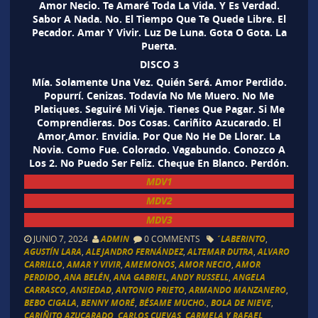
Amor Necio. Te Amaré Toda La Vida. Y Es Verdad.
Sabor A Nada. No. El Tiempo Que Te Quede Libre. El
Pecador. Amar Y Vivir. Luz De Luna. Gota O Gota. La
Puerta.
DISCO 3
Mía. Solamente Una Vez. Quién Será. Amor Perdido.
Popurrí. Cenizas. Todavía No Me Muero. No Me
Platiques. Seguiré Mi Viaje. Tienes Que Pagar. Si Me
Comprendieras. Dos Cosas. Cariñito Azucarado. El
Amor,Amor. Envidia. Por Que No He De Llorar. La
Novia. Como Fue. Colorado. Vagabundo. Conozco A
Los 2. No Puedo Ser Feliz. Cheque En Blanco. Perdón.
MDV1
MDV2
MDV3
JUNIO 7, 2024
ADMIN
0 COMMENTS
´LABERINTO
,
AGUSTÍN LARA
,
ALEJANDRO FERNÁNDEZ
,
ALTEMAR DUTRA
,
ALVARO
CARRILLO
,
AMAR Y VIVIR
,
AMEMONOS
,
AMOR NECIO
,
AMOR
PERDIDO
,
ANA BELÉN
,
ANA GABRIEL
,
ANDY RUSSELL
,
ANGELA
CARRASCO
,
ANSIEDAD
,
ANTONIO PRIETO
,
ARMANDO MANZANERO
,
BEBO CIGALA
,
BENNY MORÉ
,
BÉSAME MUCHO.
,
BOLA DE NIEVE
,
CARIÑITO AZUCARADO
,
CARLOS CUEVAS
,
CARMELA Y RAFAEL
,