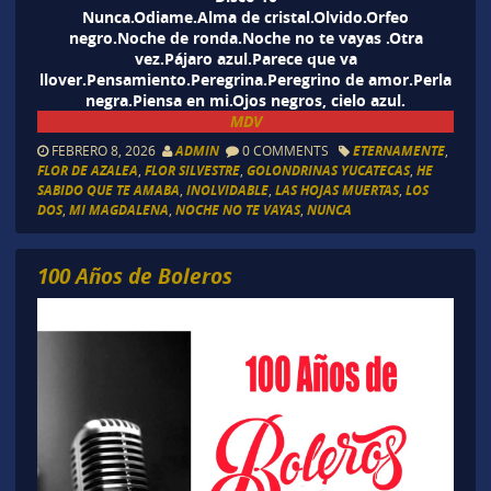
Nunca.Odiame.Alma de cristal.Olvido.Orfeo
negro.Noche de ronda.Noche no te vayas .Otra
vez.Pájaro azul.Parece que va
llover.Pensamiento.Peregrina.Peregrino de amor.Perla
negra.Piensa en mi.Ojos negros, cielo azul.
MDV
FEBRERO 8, 2026
ADMIN
0 COMMENTS
ETERNAMENTE
,
FLOR DE AZALEA
,
FLOR SILVESTRE
,
GOLONDRINAS YUCATECAS
,
HE
SABIDO QUE TE AMABA
,
INOLVIDABLE
,
LAS HOJAS MUERTAS
,
LOS
DOS
,
MI MAGDALENA
,
NOCHE NO TE VAYAS
,
NUNCA
100 Años de Boleros