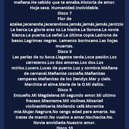
mañana.He sabido que te amaba.Historia de amor.
Hoja seca. Humanidad.Inolvidable.
Disco 7
Flor de
azalea.Jacaranda.Jacarandosa.Jamás,jamás,jamás.Janitzio
La barca.La gloria eres tú.La hiedra.La llorona.La novia
blanca.La puerta.La señal.La última copia.Ladrona de
besos.Lagrimas negras. Lamento borincano.Las hojas
muertas.
Disco 8
Las perlas de tu boca.Llegaste tarde.Loca pasión.Los
carreteros.Los dos amores.Los dos.Los
mirlos.Lucero.Luces de puerto.Luz y sombra.MAñana
de carnaval.Mañanita costeña.Mañanitas
camperas.Mañanitas de los Dandys.Mar y cielo.
Marchita el alma.María de la O.Mi delito.
Disco 9
Ensueño.Mi Magdalena.Mi segundo amor.Mi ultimo
fracaso.Mienteme.Mil violines.Miseriail
violinesMiseria.Moliendo café.Morenita
mia.Mujer.Negrura.No tengo edad para amarte. No
trates de mentir.No vuelvo a amar.Nochecita.No.
Novia envidiada.Nuestro amor.
Disco 10