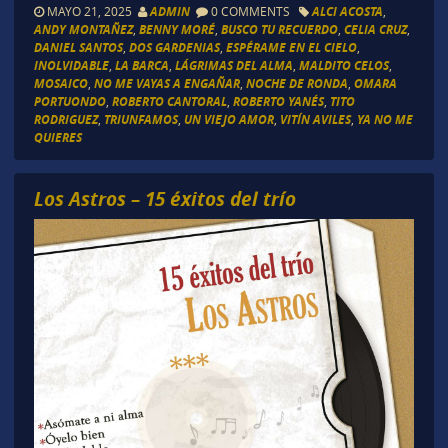
MAYO 21, 2025
ADMIN
0 COMMENTS
ALCI ACOSTA
,
ANDY MONTAÑEZ
,
BENNY MORÉ
,
BUSCO TU RECUERDO
,
CELIA CRUZ
,
DANIEL SANTOS
,
DOS GARDENIAS
,
ESPÉRAME EN EL CIELO
,
INOLVIDABLE
,
LA BARCA
,
LÁGRIMAS DEL ALMA
,
MALDITO CELOS
,
MOSAICO
,
NO ME VAYAS A ENGAÑAR
,
NOCHE DE RONDA
,
OMARA
PORTUONDO
,
ROBERTO CANTORAL
,
ROBERTO YANÉS
,
TITO
RODRIGUEZ
,
TRIUNFAMOS
,
UN VIEJO AMOR
,
VITÍN AVILES
,
YA NO ME
QUIERES
Los Astros – 15 éxitos del trío