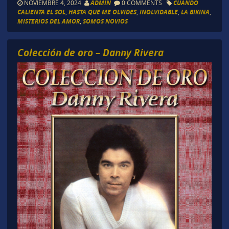
NOVIEMBRE 4, 2024
ADMIN
0 COMMENTS
CUANDO
CALIENTA EL SOL
,
HASTA QUE ME OLVIDES
,
INOLVIDABLE
,
LA BIKINA
,
MISTERIOS DEL AMOR
,
SOMOS NOVIOS
Colección de oro – Danny Rivera