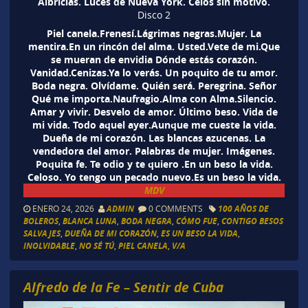
Albricias. Luces de Nueva York. Celos sin motivo.
Disco 2
Piel canela.Frenesí.Lágrimas negras.Mujer. La
mentira.En un rincón del alma. Usted.Vete de mi.Que
se mueran de envidia Dónde estás corazón.
Vanidad.Cenizas.Ya lo verás. Un poquito de tu amor.
Boda negra. Olvídame. Quién será. Peregrina. Señor
Qué me importa.Naufragio.Alma con Alma.Silencio.
Amar y vivir. Desvelo de amor. Último beso. Vida de
mi vida. Todo aquel ayer.Aunque me cueste la vida.
Dueña de mi corazón. Las blancas azucenas. La
vendedora del amor. Palabras de mujer. Imágenes.
Poquita fe. Te odio y te quiero .En un beso la vida.
Celoso. Yo tengo un pecado nuevo.Es un beso la vida.
MDV
ENERO 24, 2026
ADMIN
0 COMMENTS
100 AÑOS DE
BOLEROS
,
BLANCA LUNA
,
BODA NEGRA
,
CÓMO FUE
,
CONTIGO BESOS
SALVAJES
,
DUEÑA DE MI CORAZÓN
,
ES UN BESO LA VIDA
,
INOLVIDABLE
,
NO SÉ TÚ
,
PIEL CANELA
,
V/A
Alfredo de la Fe – Sentir de Cuba