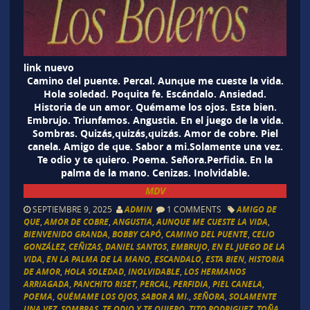
link nuevo
Camino del puente. Percal. Aunque me cueste la vida.
Hola soledad. Poquita fe. Escándalo. Ansiedad.
Historia de un amor. Quémame los ojos. Esta bien.
Embrujo. Triunfamos. Angustia. En el juego de la vida.
Sombras. Quizás,quizás,quizás. Amor de cobre. Piel
canela. Amigo de que. Sabor a mi.Solamente una vez.
Te odio y te quiero. Poema. Señora.Perfidia. En la
palma de la mano. Cenizas. Inolvidable.
MDV
SEPTIEMBRE 9, 2025
ADMIN
1 COMMENTS
AMIGO DE
QUE
,
AMOR DE COBRE
,
ANGUSTIA
,
AUNQUE ME CUESTE LA VIDA
,
BIENVENIDO GRANDA
,
BOBBY CAPÓ
,
CAMINO DEL PUENTE
,
CELIO
GONZÁLEZ
,
CEÑIZAS
,
DANIEL SANTOS
,
EMBRUJO
,
EN EL JUEGO DE LA
VIDA
,
EN LA PALMA DE LA MANO
,
ESCANDALO
,
ESTA BIEN
,
HISTORIA
DE AMOR
,
HOLA SOLEDAD
,
INOLVIDABLE
,
LOS HERMANOS
ARRIAGADA
,
PANCHITO RISET
,
PERCAL
,
PERFIDIA
,
PIEL CANELA
,
POEMA
,
QUÉMAME LOS OJOS
,
SABOR A MI.
,
SEÑORA
,
SOLAMENTE
UNA VEZ
,
SOMBRAS
,
TE ODIO Y TE QUIERO
,
TITO RODRIGUEZ
,
TOÑA