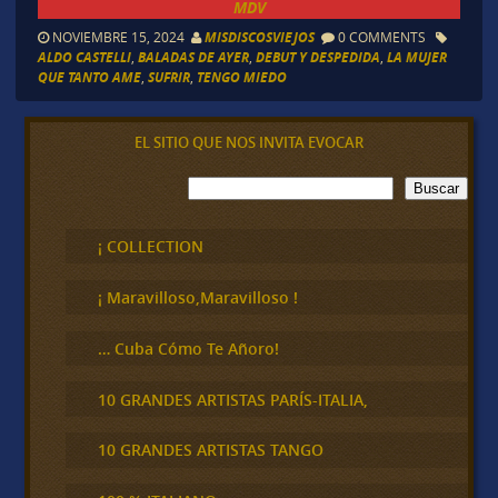
MDV
NOVIEMBRE 15, 2024
MISDISCOSVIEJOS
0 COMMENTS
ALDO CASTELLI
,
BALADAS DE AYER
,
DEBUT Y DESPEDIDA
,
LA MUJER
QUE TANTO AME
,
SUFRIR
,
TENGO MIEDO
EL SITIO QUE NOS INVITA EVOCAR
B
Buscar
u
s
c
¡ COLLECTION
a
r
¡ Maravilloso,Maravilloso !
… Cuba Cómo Te Añoro!
10 GRANDES ARTISTAS PARÍS-ITALIA,
10 GRANDES ARTISTAS TANGO