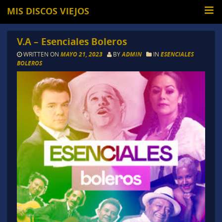
MIS DISCOS VIEJOS
V.A – Esenciales Boleros
WRITTEN ON
MAYO 21, 2023
BY
ADMIN
IN
ESENCIALES
BOLEROS