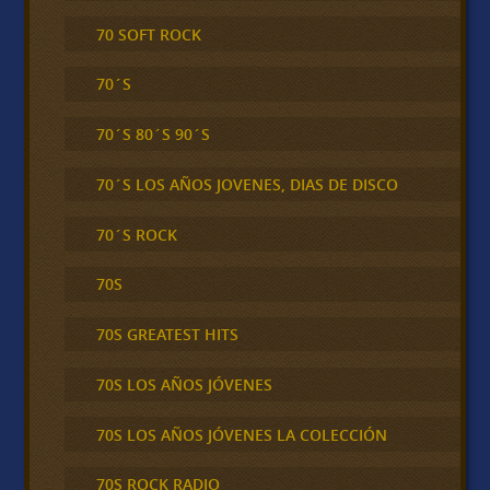
70 SOFT ROCK
70´S
70´S 80´S 90´S
70´S LOS AÑOS JOVENES, DIAS DE DISCO
70´S ROCK
70S
70S GREATEST HITS
70S LOS AÑOS JÓVENES
70S LOS AÑOS JÓVENES LA COLECCIÓN
70S ROCK RADIO