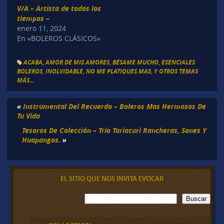
V/A – Artista de todos los
tiempos –
enero 11, 2024
En «BOLEROS CLÁSICOS»
ACABA
,
AMOR DE MIS AMORES
,
BÉSAME MUCHO
,
ESENCIALES
BOLEROS
,
INOLVIDABLE
,
NO ME PLATIQUES MAS
,
Y OTROS TEMAS
MÁS...
«
Instrumental Del Recuerdo – Boleros Mas Hermosos De
Tu Vida
Tesoros De Colección – Trío Tariacuri Rancheras, Sones Y
Huapangos.
»
EL SITIO QUE NOS INVITA EVOCAR
B
Buscar
u
s
c