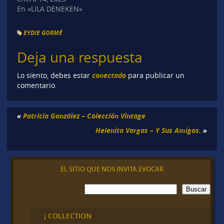
En «LILA DENEKEN»
EYDIE GORMÉ
Deja una respuesta
conectado
Lo siento, debes estar
para publicar un
comentario.
«
Patricia González – Colección Vintage
Helenita Vargas – Y Sus Amigos.
»
EL SITIO QUE NOS INVITA EVOCAR
B
Buscar
u
s
c
¡ COLLECTION
a