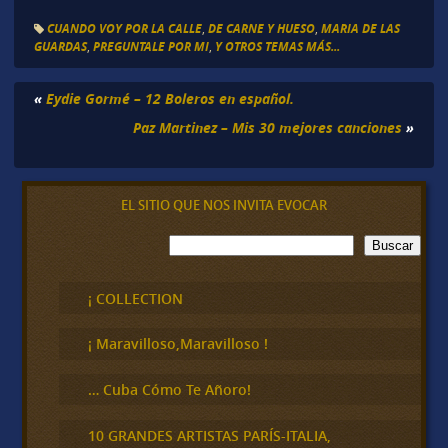
CUANDO VOY POR LA CALLE
,
DE CARNE Y HUESO
,
MARIA DE LAS
GUARDAS
,
PREGUNTALE POR MI
,
Y OTROS TEMAS MÁS...
«
Eydie Gormé – 12 Boleros en español.
Paz Martinez – Mis 30 mejores canciones
»
EL SITIO QUE NOS INVITA EVOCAR
B
Buscar
u
s
c
¡ COLLECTION
a
r
¡ Maravilloso,Maravilloso !
… Cuba Cómo Te Añoro!
10 GRANDES ARTISTAS PARÍS-ITALIA,