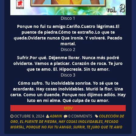
Disco 1
Porque no fui tu amigo.Cariño.Cuatro lágrimas.El
puente de piedra.Cómo te extraño.Lo que te
queda.Ovidarte nunca Que ironía. Y volveré. Pecado
mortal.
Disco 2
Sufrir.Por qué. Déjenme llorar. Nunca más podré
olvidarte. Vamos a platicar. Corazón de roca. Te juro
que te amo. El. Hipocresía. Sin tu amor.
Disco 3
Cómo sufro. Tu inolvidable sonrisa. Yo sé que te
acordarás. Hay cosas inolvidables. Murió la flor. Una
carta. Como un duende. Porque nos dijimos adiós. Hay
luto en mi alma. Qué culpa de tu amor.
MDV
OCTUBRE 9, 2024
ADMIN
0 COMMENTS
COLECCIÓN DE
ORO
,
EL PUENTE DE PIEDRA
,
HAY COSAS INOLVIDABLES
,
PECADO
MORTAL
,
PORQUE NO FUI TU AMIGO
,
SUFRIR
,
TE JURO QUE TE AMO