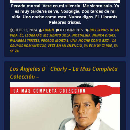
Pecado mortal. Vete en mi silencio. Me siento solo. Ya
es muy tarde.Ya se va. Nostalgia. Dos tardes de mi
vida. Una noche como esta. Nunca digas. El. Llorarás.
Palabras tristes.
JULIO 12, 2024
ADMIN
0 COMMENTS
DOS TARDES DE MI
VIDA
,
ÉL
,
LLORARÁS
,
ME SIENTO SOLA
,
NOSTALGIA
,
NUNCA DIGAS
,
PALABRAS TRISTES
,
PECADO MORTAL
,
UNA NOCHE COMO ESTA
,
V.A
GRUPOS ROMÁNTICOS
,
VETE EN MI SILENCIO
,
YA ES MUY TARDE
,
YA
SE VA
Los Ángeles D´ Charly – La Mas Completa
Colección –