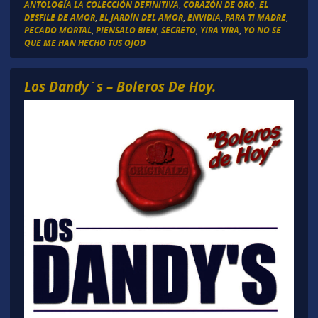
ANTOLOGÍA LA COLECCIÓN DEFINITIVA
,
CORAZÓN DE ORO
,
EL
DESFILE DE AMOR
,
EL JARDÍN DEL AMOR
,
ENVIDIA
,
PARA TI MADRE
,
PECADO MORTAL
,
PIENSALO BIEN
,
SECRETO
,
YIRA YIRA
,
YO NO SE
QUE ME HAN HECHO TUS OJOD
Los Dandy´s – Boleros De Hoy.