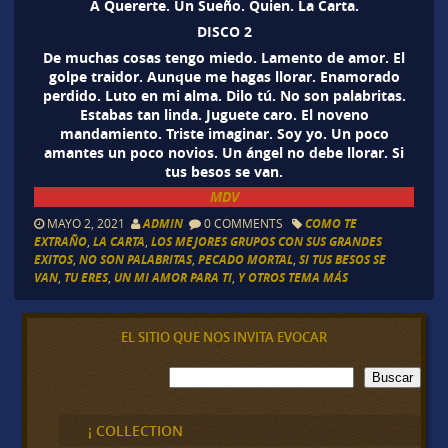
A Quererte. Un Sueño. Quien. La Carta.
DISCO 2
De muchas cosas tengo miedo. Lamento de amor. El
golpe traidor. Aunque me hagas llorar. Enamorado
perdido. Luto en mi alma. Dilo tú. No son palabritas.
Estabas tan linda. Juguete caro. El noveno
mandamiento. Triste imaginar. Soy yo. Un poco
amantes un poco novios. Un ángel no debe llorar. Si
tus besos se van.
MDV
MAYO 2, 2021
ADMIN
0 COMMENTS
COMO TE
EXTRAÑO
,
LA CARTA
,
LOS MEJORES GRUPOS CON SUS GRANDES
EXITOS
,
NO SON PALABRITAS
,
PECADO MORTAL
,
SI TUS BESOS SE
VAN
,
TU ERES
,
UN MI AMOR PARA TI
,
Y OTROS TEMA MÁS
EL SITIO QUE NOS INVITA EVOCAR
B
Buscar
u
s
c
¡ COLLECTION
a