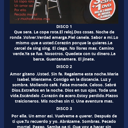
DISCO 1
Que sera. La copa rota.El reloj.Dos cosas. Noche de
ronda .Volver.Verdad amarga.Piel canela. Sabor a mi.Lo
mismo que a usted.Corazón porque la quieres.La
carcel de sing sing. El ciego. No llores mas. Camino
verde.Ya se fue. Nosotros. Quedate con tu dinero.La
barca. Guantanamera. El jinete.
DISCO 2
Amor gitano .Usted. Sin fe. Regalame esta noche.Maria
Isabel. Mienteme. Contigo en la distancia. Luz y
sombra. Moliendo café. Falsa moneda. Celoso. Sabrá
Dios.Extraños en la noche. Dios en tus ojos. Toda una
vida.Escándalo .Corazón de acero.Estoy perdido.Plazos
traicioneros. Mis noches sin ti. Una aventura mas.
DISCO 3
Por ella. Un amor asi. Vuelveme a querer. Después de
ti que.Tu recuerdo y yo. Abrázame. Sombras. Pecado
mortal. Pegao. Samba pa ti. Que voy a hacer sin