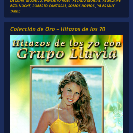
LA LUNA
,
MOSAICO
,
PANCHITO RISET
,
PECADO MORTAL
,
RÉGALAME
ESTA NOCHE
,
ROBERTO CANTORAL
,
SOMOS NOVIOS.
,
YA ES MUY
TARDE
Colección de Oro – Hitazos de los 70