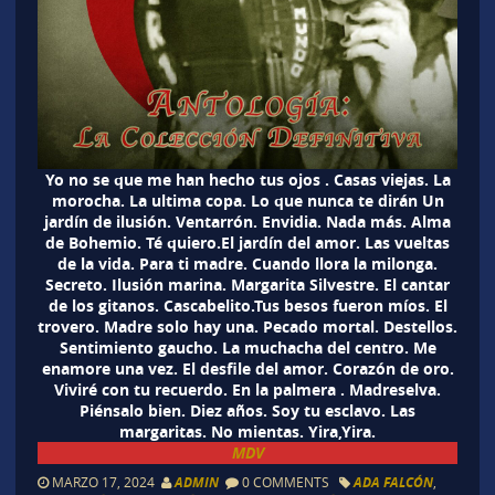
Yo no se que me han hecho tus ojos . Casas viejas. La
morocha. La ultima copa. Lo que nunca te dirán Un
jardín de ilusión. Ventarrón. Envidia. Nada más. Alma
de Bohemio. Té quiero.El jardín del amor. Las vueltas
de la vida. Para ti madre. Cuando llora la milonga.
Secreto. Ilusión marina. Margarita Silvestre. El cantar
de los gitanos. Cascabelito.Tus besos fueron míos. El
trovero. Madre solo hay una. Pecado mortal. Destellos.
Sentimiento gaucho. La muchacha del centro. Me
enamore una vez. El desfile del amor. Corazón de oro.
Viviré con tu recuerdo. En la palmera . Madreselva.
Piénsalo bien. Diez años. Soy tu esclavo. Las
margaritas. No mientas. Yira,Yira.
MDV
MARZO 17, 2024
ADMIN
0 COMMENTS
ADA FALCÓN
,