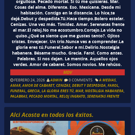
orgullosa. Pecado mortal. Si tú me quisieras. Mar.
Cosas del alma. Diferente. Eso. Mexicana. Desde mi
habitación. Contigo en la distancia. Lo hice,te
dejé.Debut y despedida.Tú.Hace tiempo.Bolero estelar.
Cenizas. Una vez más. Timidez. Amar. Serenatas frente
al mar.El reloj.No me acostumbro.Cortejo.La vida no
quiso.¿Qué se siente que me gustes tanto?. Ojitos
tristes. Envejecer. Un trío.Nunca vas a comprender.La
gloria eres tú.Funeral.Sabor a mí.Delirio.Nostalgia
habanera. Bésame mucho. Grecia. Farol. Como antes.
Palabras. Si nos dejan. La mentira. Aquellos ojos
verdes. Amor de cabaret. Somos novios. Me rehúso.
MDV
FEBRERO 24, 2026
ADMIN
0 COMMENTS
A MEDIAS
,
AMAR
,
AMOR DE CABARET
,
CENIZAS
,
DEBUT Y DESPEDIDA
,
FAROL
,
FUNERAL
,
GRECIA
,
LA GLORIA ERES TÚ
,
MAR
,
NOSTALGIA HABANERA
,
PALABRAS
,
PECADO MORTAL
,
RELOJ INGRATO
,
SERENATAS FRENTE
Alci Acosta en todos los éxitos.