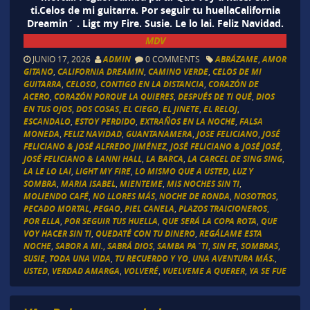
ti.Celos de mi guitarra. Por seguir tu huellaCalifornia
Dreamin´ . Ligt my Fire. Susie. Le lo lai. Feliz Navidad.
MDV
JUNIO 17, 2026
ADMIN
0 COMMENTS
ABRÁZAME
,
AMOR
GITANO
,
CALIFORNIA DREAMIN
,
CAMINO VERDE
,
CELOS DE MI
GUITARRA
,
CELOSO
,
CONTIGO EN LA DISTANCIA
,
CORAZÓN DE
ACERO
,
CORAZÓN PORQUE LA QUIERES
,
DESPUÉS DE TI QUÉ
,
DIOS
EN TUS OJOS
,
DOS COSAS
,
EL CIEGO
,
EL JINETE
,
EL RELOJ
,
ESCANDALO
,
ESTOY PERDIDO
,
EXTRAÑOS EN LA NOCHE
,
FALSA
MONEDA
,
FELIZ NAVIDAD
,
GUANTANAMERA
,
JOSE FELICIANO
,
JOSÉ
FELICIANO & JOSÉ ALFREDO JIMÉNEZ
,
JOSÉ FELICIANO & JOSÉ JOSÉ
,
JOSÉ FELICIANO & LANNI HALL
,
LA BARCA
,
LA CARCEL DE SING SING
,
LA LE LO LAI
,
LIGHT MY FIRE
,
LO MISMO QUE A USTED
,
LUZ Y
SOMBRA
,
MARIA ISABEL
,
MIENTEME
,
MIS NOCHES SIN TI
,
MOLIENDO CAFÉ
,
NO LLORES MÁS
,
NOCHE DE RONDA
,
NOSOTROS
,
PECADO MORTAL
,
PEGAO
,
PIEL CANELA
,
PLAZOS TRAICIONEROS
,
POR ELLA
,
POR SEGUIR TUS HUELLA
,
QUE SERÁ LA COPA ROTA
,
QUE
VOY HACER SIN TI
,
QUEDATÉ CON TU DINERO
,
REGÁLAME ESTA
NOCHE
,
SABOR A MI.
,
SABRÁ DIOS
,
SAMBA PA´TI
,
SIN FE
,
SOMBRAS
,
SUSIE
,
TODA UNA VIDA
,
TU RECUERDO Y YO
,
UNA AVENTURA MÁS.
,
USTED
,
VERDAD AMARGA
,
VOLVERÉ
,
VUELVEME A QUERER
,
YA SE FUE