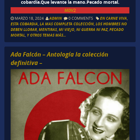
cobardía.Que levante la mano.Pecado mortal.
MDV
2
MARZO 18, 2024
ADMIN
0 COMMENTS
EN CARNE VIVA
,
ESTA COBARDIA
,
LA MAS COMPLETA COLECCIÓN
,
LOS HOMBRES NO
DEBEN LLORAR
,
MENTIRAS
,
MI VIEJO
,
NI GUERRA NI PAZ
,
PECADO
MORTAL
,
Y OTROS TEMAS MÁS...
Ada Falcón – Antología la colección
definitiva –