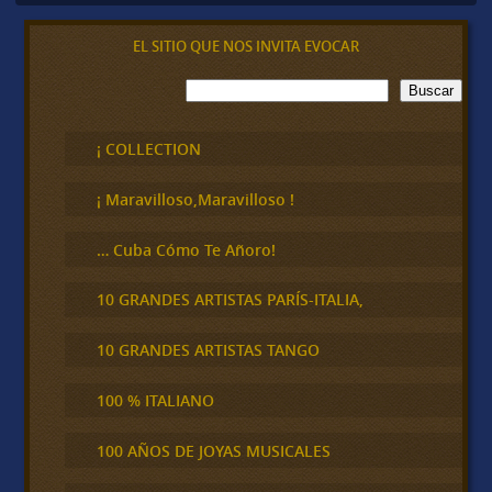
EL SITIO QUE NOS INVITA EVOCAR
B
Buscar
u
s
c
¡ COLLECTION
a
r
¡ Maravilloso,Maravilloso !
… Cuba Cómo Te Añoro!
10 GRANDES ARTISTAS PARÍS-ITALIA,
10 GRANDES ARTISTAS TANGO
100 % ITALIANO
100 AÑOS DE JOYAS MUSICALES