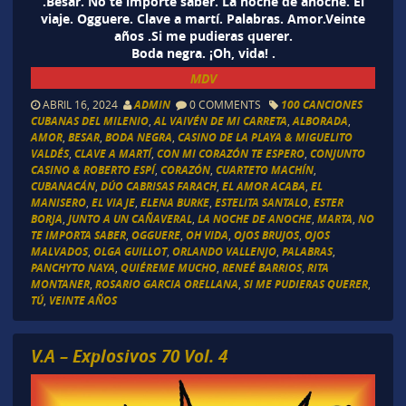
.Besar. No te importe saber. La noche de anoche. El
viaje. Ogguere. Clave a martí. Palabras. Amor.Veinte
años .Si me pudieras querer.
Boda negra. ¡Oh, vida! .
MDV
ABRIL 16, 2024
ADMIN
0 COMMENTS
100 CANCIONES
CUBANAS DEL MILENIO
,
AL VAIVÉN DE MI CARRETA
,
ALBORADA
,
AMOR
,
BESAR
,
BODA NEGRA
,
CASINO DE LA PLAYA & MIGUELITO
VALDÉS
,
CLAVE A MARTÍ
,
CON MI CORAZÓN TE ESPERO
,
CONJUNTO
CASINO & ROBERTO ESPÍ
,
CORAZÓN
,
CUARTETO MACHÍN
,
CUBANACÁN
,
DÚO CABRISAS FARACH
,
EL AMOR ACABA
,
EL
MANISERO
,
EL VIAJE
,
ELENA BURKE
,
ESTELITA SANTALO
,
ESTER
BORJA
,
JUNTO A UN CAÑAVERAL
,
LA NOCHE DE ANOCHE
,
MARTA
,
NO
TE IMPORTA SABER
,
OGGUERE
,
OH VIDA
,
OJOS BRUJOS
,
OJOS
MALVADOS
,
OLGA GUILLOT
,
ORLANDO VALLENJO
,
PALABRAS
,
PANCHYTO NAYA
,
QUIÉREME MUCHO
,
RENEÉ BARRIOS
,
RITA
MONTANER
,
ROSARIO GARCIA ORELLANA
,
SI ME PUDIERAS QUERER
,
TÚ
,
VEINTE AÑOS
V.A – Explosivos 70 Vol. 4