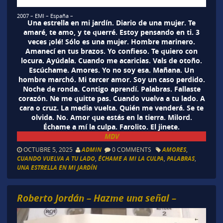
2007 – EMI – España –
Una estrella en mi jardín. Diario de una mujer. Te
amaré, te amo, y te querré. Estoy pensando en ti. 3
veces ¡olé! Sólo es una mujer. Hombre marinero.
Amanecí en tus brazos. Yo confieso. Te quiero con
locura. Ayúdala. Cuando me acaricias. Vals de otoño.
Escúchame. Amores. Yo no soy esa. Mañana. Un
hombre marchó. Mi tercer amor. Soy un caso perdido.
Noche de ronda. Contigo aprendí. Palabras. Fallaste
corazón. Ne me quitte pas. Cuando vuelva a tu lado. A
cara o cruz. La media vuelta. Quién me venderá. Se te
olvida. No. Amor que estás en la tierra. Milord.
Échame a mí la culpa. Farolito. El jinete.
MDV
OCTUBRE 5, 2025
ADMIN
0 COMMENTS
AMORES
,
CUANDO VUELVA A TU LADO
,
ÉCHAME A MI LA CULPA
,
PALABRAS
,
UNA ESTRELLA EN MI JARDÍN
Roberto Jordán – Hazme una señal –