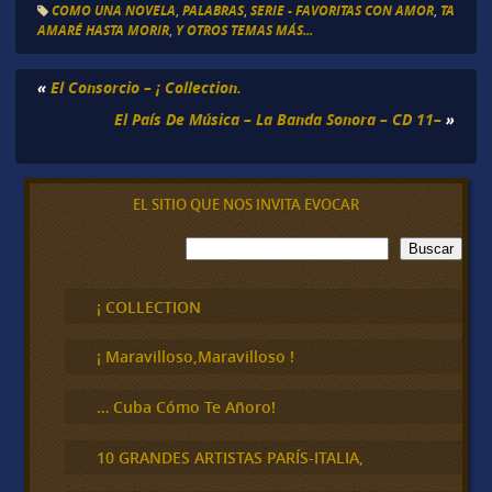
COMO UNA NOVELA
,
PALABRAS
,
SERIE - FAVORITAS CON AMOR
,
TA
AMARÉ HASTA MORIR
,
Y OTROS TEMAS MÁS...
«
El Consorcio – ¡ Collection.
El País De Música – La Banda Sonora – CD 11–
»
EL SITIO QUE NOS INVITA EVOCAR
B
Buscar
u
s
c
¡ COLLECTION
a
r
¡ Maravilloso,Maravilloso !
… Cuba Cómo Te Añoro!
10 GRANDES ARTISTAS PARÍS-ITALIA,