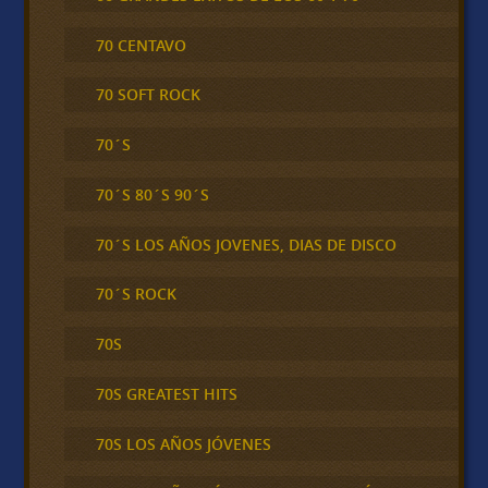
70 CENTAVO
70 SOFT ROCK
70´S
70´S 80´S 90´S
70´S LOS AÑOS JOVENES, DIAS DE DISCO
70´S ROCK
70S
70S GREATEST HITS
70S LOS AÑOS JÓVENES