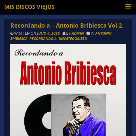
MIS DISCOS VIEJOS
Recordando a – Antonio Bribiesca Vol 2.
WRITTEN ON
JULIO 6, 2026
BY
ADMIN
IN
ANTONIO
BRIBIESCA
,
RECORDANDO A
,
UNCATEGORIZED