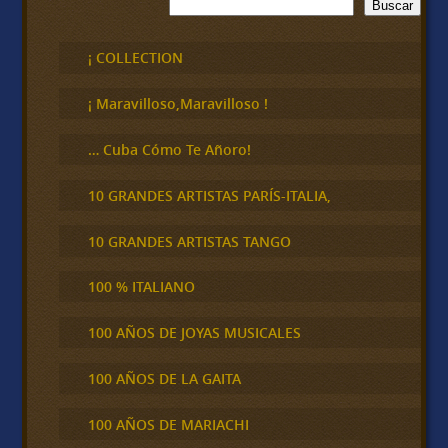
B
Buscar
u
s
c
¡ COLLECTION
a
r
¡ Maravilloso,Maravilloso !
… Cuba Cómo Te Añoro!
10 GRANDES ARTISTAS PARÍS-ITALIA,
10 GRANDES ARTISTAS TANGO
100 % ITALIANO
100 AÑOS DE JOYAS MUSICALES
100 AÑOS DE LA GAITA
100 AÑOS DE MARIACHI