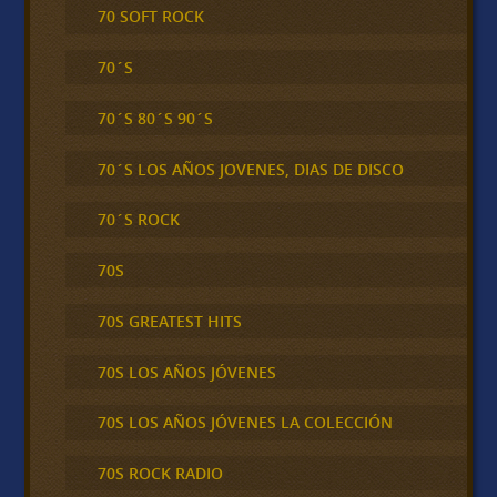
70 SOFT ROCK
70´S
70´S 80´S 90´S
70´S LOS AÑOS JOVENES, DIAS DE DISCO
70´S ROCK
70S
70S GREATEST HITS
70S LOS AÑOS JÓVENES
70S LOS AÑOS JÓVENES LA COLECCIÓN
70S ROCK RADIO