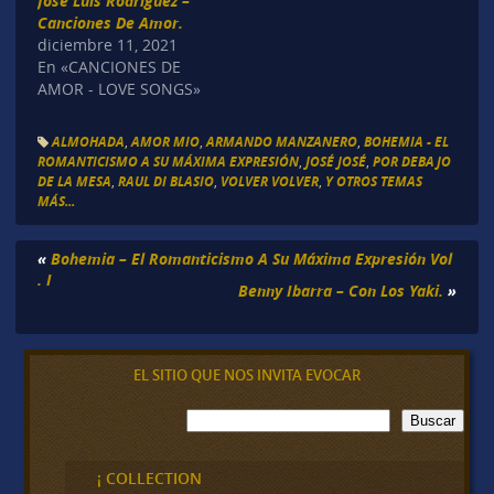
José Luis Rodriguez –
Canciones De Amor.
diciembre 11, 2021
En «CANCIONES DE
AMOR - LOVE SONGS»
ALMOHADA
,
AMOR MIO
,
ARMANDO MANZANERO
,
BOHEMIA - EL
ROMANTICISMO A SU MÁXIMA EXPRESIÓN
,
JOSÉ JOSÉ
,
POR DEBAJO
DE LA MESA
,
RAUL DI BLASIO
,
VOLVER VOLVER
,
Y OTROS TEMAS
MÁS...
«
Bohemia – El Romanticismo A Su Máxima Expresión Vol
. I
Benny Ibarra – Con Los Yaki.
»
EL SITIO QUE NOS INVITA EVOCAR
B
Buscar
u
s
c
¡ COLLECTION
a