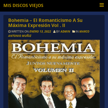
MIS DISCOS VIEJOS
Bohemia – El Romanticismo A Su
Máxima Expresión Vol . II
WRITTEN ON
ENERO 13, 2022
BY
ADMIN
IN
MARCO
ANTONIO MUÑIZ