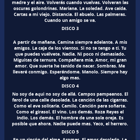
madre y el aire. Volverás cuando vuelvas. Volveran las
oscuras golondrinas. Mariana. La soledad. Ave caída.
Cartas a mi viejo. Distancia. El abuelo. Las palmeras.
Cuando un amigo se va.
DISCO 3
A partir de mañana. Camina siempre adelante. A mis
amigos. La caja de los vientos. Si no te tengo a ti. Tu
que puedes vuélvete. Nadia. Ni poco ni demasiado.
Miguitas de ternura. Compañera mia. Amor, mi gran
amor. Que suerte he tenido de nacer. Sombras. Me
llevaré conmigo. Esperándome. Manolo. Siempre hay
algo mas.
DISCO 4
No soy de aqui no soy de allá. Campos pampeanos. El
farol de una calle desolada. La canción de las cigarras.
Como el ave solitaria. Camilo. Canción para soñarte.
Como el girasol. El vino. Los demás. Roza Reyes el
indio. Los demás. El hombre de una sola oreja. Es
posible que ahora. Nadie puede mas. Yaco, el herrero.
DISCO 5
En un rincón del alma. Aromas. El amor desolado. La