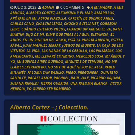
JULIO 3, 2022
ADMIN
0 COMMENTS
A MI MADRE
,
A MIS
AMIGOS
,
ALBERTO CORTEZ
,
ALFONSINA Y EL MAR
,
AMARILLOS
,
APÓYATE EN MI
,
ASTOR PIAZOLLA
,
CAFETÍN DE BUENOS AIRES
,
CARLOS CANO
,
CHALCHALEROS
,
CHUCHO AVELLANET
,
CORAZÓN
LIBRE
,
CUÁNDO ESTEMOS VIEJOS
,
CUANDO UN AMIGO SE VA
,
DANY
MARTIN
,
DIJO DE MI
,
DIME QUE TIRAS AL AGUA
,
DISTANCIA
,
EL
ADIÓS
,
EN UN RINCÓN DEL ALMA
,
ESTÁ LA PUERTA ABIERTA
,
ESTELA
RAVAL
,
JUAN MANUEL SERRAT
,
JUEGOS DE MUERTE
,
LA CAJA DE LOS
VIENTOS
,
LA VIDA
,
LAS NANAS DE LA CEBOLLA
,
LAS PALMERAS
,
LOS
AMERICANOS
,
ME LLEVARÉ CONMIGO
,
MERCEDES SOSA
,
MI ÁRBOL Y
YO
,
MI BUENOS AIRES QUERIDO
,
MIGUITAS DE TERNURA
,
NO ME
LLAMES EXTRANJERO
,
NO SOY DE AQUÍ NI SOY DE ALLÁ
,
PABLO
MILANÉS
,
PALOMA SAN BASILIO
,
PIERO
,
PREGONERA
,
QUINTETO
SANTA FÉ
,
RAFAEL AMOR
,
RAPHAEL
,
RAÚL VALE
,
RICARDO ARJONA
,
SUSANA RINALDI
,
TIERRA QUERIDA
,
UNA PALOMA BLANCA
,
VICTOR
HEREDIA
,
YO QUIERO SER BOMBERO
Alberto Cortez – ¡ Colecction.