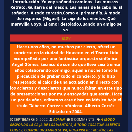
Introducción. Yo voy soñando caminos. Las moscas.
Retrato. Guitarra del mesón. Las nanas de la cebolla. El
soñador. A todo corazón.Como el primer día. A modo
de responso (Miguel). La caja de los vientos. Qué
maravilla Goyo. El amor desolado.Cuando un amigo se
va.
MDV
Hace unos años, no muchos por cierto, ofrecí un
concierto en la ciudad de Houston en el Teatro Lido
acompañado por una fantástica orquesta sinfónica.
Angel Gómez, técnico de sonido que lleva casi treinta
años colaborando conmigo, aquella noche tomó la
precaución de grabar todo el concierto, y lo hizo
respetando el calor de una actuación en directo con
los aciertos y desaciertos que nunca faltan en este tipo
de presentaciones por muy ensayadas que estén. Hace
un par de años, editamos este disco en México bajo el
título “Alberto Cortez sinfónico». Alberto Cortéz.
Editado en 2004.
SEPTIEMBRE 6, 2022
ADMIN
0 COMMENTS
A MODO
RESPONDO LA CAJA DE LOS VIENTOPS
,
A TODO CORAZÓN
,
ALBERTO
CORTEZ
,
CUANDO UN AMIGO SE VA
,
GUITARRA DEL MESÓN
,
LAS