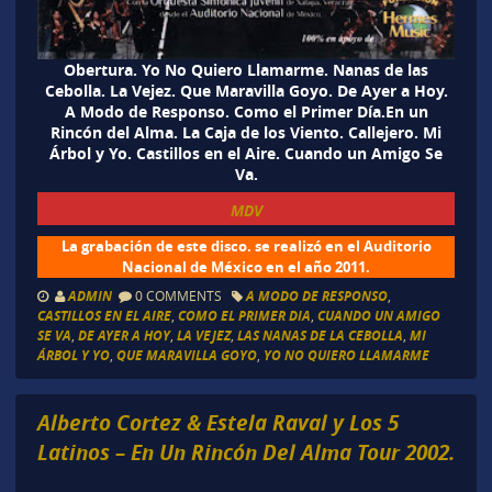
Obertura. Yo No Quiero Llamarme. Nanas de las
Cebolla. La Vejez. Que Maravilla Goyo. De Ayer a Hoy.
A Modo de Responso. Como el Primer Día.En un
Rincón del Alma. La Caja de los Viento. Callejero. Mi
Árbol y Yo. Castillos en el Aire. Cuando un Amigo Se
Va.
MDV
La grabación de este disco. se realizó en el Auditorio
Nacional de México en el año 2011.
ADMIN
0 COMMENTS
A MODO DE RESPONSO
,
CASTILLOS EN EL AIRE
,
COMO EL PRIMER DIA
,
CUANDO UN AMIGO
SE VA
,
DE AYER A HOY
,
LA VEJEZ
,
LAS NANAS DE LA CEBOLLA
,
MI
ÁRBOL Y YO
,
QUE MARAVILLA GOYO
,
YO NO QUIERO LLAMARME
Alberto Cortez & Estela Raval y Los 5
Latinos – En Un Rincón Del Alma Tour 2002.