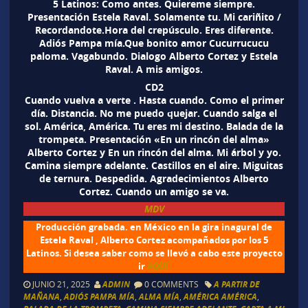
5 Latinos: Como antes. Quiereme siempre.
Presentación Estela Raval. Solamente tu. Mi cariñito /
Recordandote.Hora del crepúsculo. Eres diferente.
Adiós Pampa mía.Que bonito amor Cucurrucucu
paloma. Vagabundo. Dialogo Alberto Cortez y Estela
Raval. A mis amigos.
CD2
Cuando vuelva a verte . Hasta cuando. Como el primer
día. Distancia. No me puedo quejar. Cuando salga el
sol. América, América. Tu eres mi destino. Balada de la
trompeta. Presentación «En un rincón del alma»
Alberto Cortez y En un rincón del alma. Mi árbol y yo.
Camina siempre adelante. Castillos en el aire. Miguitas
de ternura. Despedida. Agradecimientos Alberto
Cortez. Cuando un amigo se va.
MDV
Producción grabada. en México en la gira inagural de
Estela Raval , Alberto Cortez acompañados por los 5
Latinos. Si desea saber como se llevó a cabo este proyecto
ir
AQUÍ.
JUNIO 21, 2025
ADMIN
0 COMMENTS
A PARTIR DE
MAÑANA
,
ADIÓS PAMPA MÍA
,
ALMA MÍA
,
AMÉRICA AMÉRICA
,