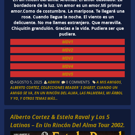
bordadora de la luz. Un amor es un amor.Mi primer
amor.Como de costumbre. La mariposa. Te llegará una
rosa. Cuando llegue la noche. El viento es un
delicuente. No me llames extranjero. Que maravilla.
Chiquitín grandulón. Gracias a la vida. Pudiera ser que
pudiera.
MDV1
MDV2
MDV3
MDV4
MDV5
AGOSTO 5, 2025
ADMIN
0 COMMENTS
A MIS AMIGOS
,
ALBERTO CORTEZ
,
COLECCIONES READER´S DIGEST
,
CUANDO UN
AMIGO SE VA
,
EN UN RINCÓN DEL ALMA
,
LAS PALMERAS
,
MI ÁRBOL
Y YO
,
Y OTROS TEMAS MÁS...
Alberto Cortez & Estela Raval y Los 5
Latinos – En Un Rincón Del Alma Tour 2002.