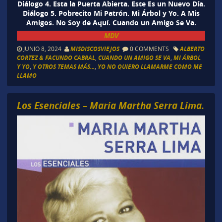
Diálogo 4. Esta la Puerta Abierta. Este Es un Nuevo Día.
Diálogo 5. Pobrecito Mi Patrón. Mi Árbol y Yo. A Mis
Amigos. No Soy de Aquí. Cuando un Amigo Se Va.
MDV
JUNIO 8, 2024
MISDISCOSVIEJOS
0 COMMENTS
ALBERTO
CORTEZ & FACUNDO CABRAL
,
CUANDO UN AMIGO SE VA
,
MI ÁRBOL
Y YO
,
Y OTROS TEMAS MÁS...
,
YO NO QUIERO LLAMARME COMO ME
LLAMO
Los Esenciales – Maria Martha Serra Lima.