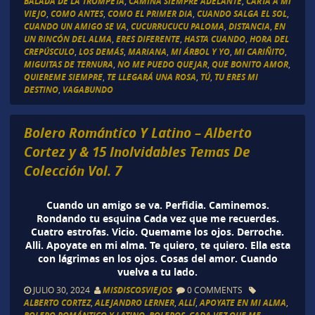
BALADA DE LA TROMPETA
,
CAMINA SIEMPRE ADELANTE
,
CARTA A MI
VIEJO
,
COMO ANTES
,
COMO EL PRIMER DIA
,
CUANDO SALGA EL SOL
,
CUANDO UN AMIGO SE VA
,
CUCURRUCUCU PALOMA
,
DISTANCIA
,
EN
UN RINCÓN DEL ALMA
,
ERES DIFERENTE
,
HASTA CUANDO
,
HORA DEL
CREPÚSCULO
,
LOS DEMÁS
,
MARIANA
,
MI ÁRBOL Y YO
,
MI CARIÑITO
,
MIGUITAS DE TERNURA
,
NO ME PUEDO QUEJAR
,
QUE BONITO AMOR
,
QUIEREME SIEMPRE
,
TE LLEGARÁ UNA ROSA
,
TÚ
,
TU ERES MI
DESTINO
,
VAGABUNDO
Bolero Romántico Y Latino – Alberto
Cortez y & 15 Inolvidables Temas De
Colección Vol. 7
Cuando un amigo se va. Perfidia. Caminemos.
Rondando tu esquina Cada vez que me recuerdes.
Cuatro estrofas. Vicio. Quemame los ojos. Derroche.
Alli. Apoyate en mi alma. Te quiero, te quiero. Ella esta
con lágrimas en los ojos. Cosas del amor. Cuando
vuelva a tu lado.
JULIO 30, 2024
MISDISCOSVIEJOS
0 COMMENTS
ALBERTO CORTEZ
,
ALEJANDRO LERNER
,
ALLÍ
,
APOYATE EN MI ALMA
,