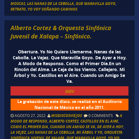
MOSCAS
,
LAS NANAS DE LA CEBOLLA
,
QUE MARAVILLA GOYO
,
RETRATO
,
YO VOY SOÑANDO CAMINOS
Alberto Cortez & Orquesta Sinfónica
Juvenil de Xalapa – Sinfónico.
Obertura. Yo No Quiero Llamarme. Nanas de las
Cebolla. La Vejez. Que Maravilla Goyo. De Ayer a Hoy.
A Modo de Responso. Como el Primer Día.En un
Rincón del Alma. La Caja de los Viento. Callejero. Mi
Árbol y Yo. Castillos en el Aire. Cuando un Amigo Se
Va.
MDV
La grabación de este disco. se realizó en el Auditorio
Nacional de México en el año 2011.
AGOSTO 27, 2022
MISDISCOSVIEJOS
0 COMMENTS
A
MODO DE RESPONSO
,
ALBERTO CORTEZ
,
CASTILLOS EN EL AIRE
,
COMO EL PRIMER DIA
,
CUANDO UN AMIGO SE VA
,
DE AYER A HOY
,
LA VEJEZ
,
LAS NANAS DE LA CEBOLLA
,
MI ÁRBOL Y YO
,
ORQUESTA
SINFÓNICA JUVENIL DE XALAPA
,
QUE MARAVILLA GOYO
,
YO NO