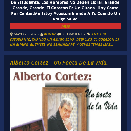
De Estudiante. Los Hombres No Deben Llorar. Grande,
Grande, Grande. El Corazon Es Un Gitano. Hoy Canto
Por Cantar.Me Estoy Acostumbrando A Ti. Cuando Un
Amigo Se Va.
MDV
MAYO 28, 2026
ADMIN
0 COMMENTS
AMOR DE
ESTUDIANTE
,
CUANDO UN AMIGO SE VA
,
DETALLES
,
EL CORAZÓN ES
UN GITANO
,
EL TRISTE
,
NO RENUNCIARÉ
,
Y OTROS TEMAS MÁS...
Alberto Cortez – Un Poeta De La Vida.