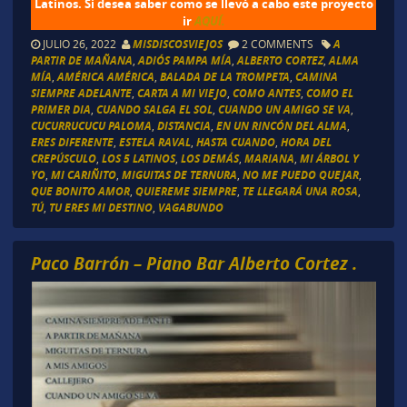
Latinos. Si desea saber como se llevó a cabo este proyecto
ir
AQUÍ.
JULIO 26, 2022
MISDISCOSVIEJOS
2 COMMENTS
A
PARTIR DE MAÑANA
,
ADIÓS PAMPA MÍA
,
ALBERTO CORTEZ
,
ALMA
MÍA
,
AMÉRICA AMÉRICA
,
BALADA DE LA TROMPETA
,
CAMINA
SIEMPRE ADELANTE
,
CARTA A MI VIEJO
,
COMO ANTES
,
COMO EL
PRIMER DIA
,
CUANDO SALGA EL SOL
,
CUANDO UN AMIGO SE VA
,
CUCURRUCUCU PALOMA
,
DISTANCIA
,
EN UN RINCÓN DEL ALMA
,
ERES DIFERENTE
,
ESTELA RAVAL
,
HASTA CUANDO
,
HORA DEL
CREPÚSCULO
,
LOS 5 LATINOS
,
LOS DEMÁS
,
MARIANA
,
MI ÁRBOL Y
YO
,
MI CARIÑITO
,
MIGUITAS DE TERNURA
,
NO ME PUEDO QUEJAR
,
QUE BONITO AMOR
,
QUIEREME SIEMPRE
,
TE LLEGARÁ UNA ROSA
,
TÚ
,
TU ERES MI DESTINO
,
VAGABUNDO
Paco Barrón – Piano Bar Alberto Cortez .