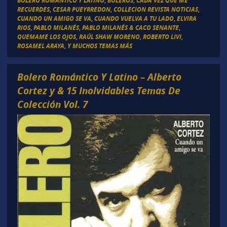
BOLERO ROMÁNTICO Y LATINO
,
BOLEROS
,
CADA VEZ QUE ME
RECUERDES
,
CESAR PUEYRREDON
,
COLLECION REVISTA NOTICIAS
,
CUANDO UN AMIGO SE VA
,
CUANDO VUELVA A TU LADO
,
ELVIRA
RIOS
,
PABLO MILANÉS
,
PABLO MILANÉS & CACO SENANTE
,
QUEMAME LOS OJOS
,
RAÚL SHAW MORENO
,
ROBERTO LIVI
,
ROSAMEL ARAYA
,
Y MUCHOS TEMAS MÁS
Bolero Romántico Y Latino – Alberto
Cortez y & 15 Inolvidables Temas De
Colección Vol. 7