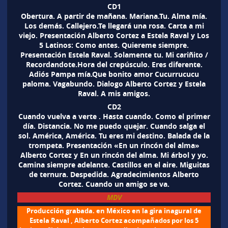
CD1
Obertura. A partir de mañana. Mariana.Tu. Alma mía.
Los demás. Callejero.Te llegará una rosa. Carta a mi
viejo. Presentación Alberto Cortez a Estela Raval y Los
5 Latinos: Como antes. Quiereme siempre.
Presentación Estela Raval. Solamente tu. Mi cariñito /
Recordandote.Hora del crepúsculo. Eres diferente.
Adiós Pampa mía.Que bonito amor Cucurrucucu
paloma. Vagabundo. Dialogo Alberto Cortez y Estela
Raval. A mis amigos.
CD2
Cuando vuelva a verte . Hasta cuando. Como el primer
día. Distancia. No me puedo quejar. Cuando salga el
sol. América, América. Tu eres mi destino. Balada de la
trompeta. Presentación «En un rincón del alma»
Alberto Cortez y En un rincón del alma. Mi árbol y yo.
Camina siempre adelante. Castillos en el aire. Miguitas
de ternura. Despedida. Agradecimientos Alberto
Cortez. Cuando un amigo se va.
MDV
Producción grabada. en México en la gira inagural de
Estela Raval , Alberto Cortez acompañados por los 5