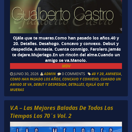
Ojála que te mueras.Como han pasado los años.40 y
20. Detalles. Desahogo. Concavo y convexo. Debut y
despedida. Amnesia. Cuenta conmigo. Farolero.Jamás
te dejare.Mujeriego.En un rincón del alma.Cuando un
amigo se va.Manolo.
MDV
JUNIO 30, 2026
ADMIN
0 COMMENTS
40 Y 20
,
AMNESIA
,
COMO HAN PASADO LOS AÑOS
,
CONCAVO Y CONVEXO
,
CUANDO UN
AMIGO SE VA
,
DEBUT Y DESPEDIDA
,
DETALLES
,
OJALÁ QUE TE
MUERAS
V.A – Las Mejores Baladas De Todos Los
Tiempos Los 70´s Vol. 2