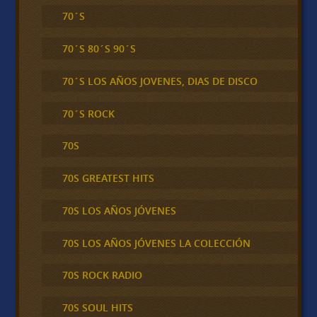
70´S
70´S 80´S 90´S
70´S LOS AÑOS JOVENES, DIAS DE DISCO
70´S ROCK
70S
70S GREATEST HITS
70S LOS AÑOS JÓVENES
70S LOS AÑOS JÓVENES LA COLECCIÓN
70S ROCK RADIO
70S SOUL HITS