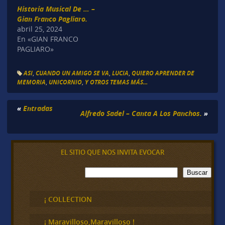
Historia Musical De … –
Gian Franco Pagliaro.
abril 25, 2024
En «GIAN FRANCO
PAGLIARO»
ASI
,
CUANDO UN AMIGO SE VA
,
LUCIA
,
QUIERO APRENDER DE
MEMORIA
,
UNICORNIO
,
Y OTROS TEMAS MÁS...
«
Entradas
Alfredo Sadel – Canta A Los Panchos.
»
EL SITIO QUE NOS INVITA EVOCAR
B
Buscar
u
s
c
¡ COLLECTION
a
r
¡ Maravilloso,Maravilloso !