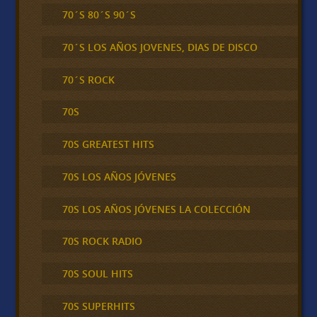
70´S 80´S 90´S
70´S LOS AÑOS JOVENES, DIAS DE DISCO
70´S ROCK
70S
70S GREATEST HITS
70S LOS AÑOS JÓVENES
70S LOS AÑOS JÓVENES LA COLECCIÓN
70S ROCK RADIO
70S SOUL HITS
70S SUPERHITS