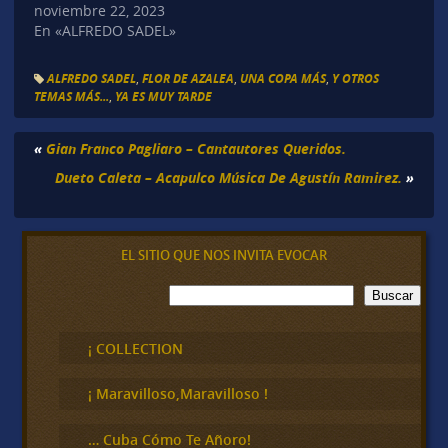
noviembre 22, 2023
En «ALFREDO SADEL»
ALFREDO SADEL
,
FLOR DE AZALEA
,
UNA COPA MÁS
,
Y OTROS
TEMAS MÁS...
,
YA ES MUY TARDE
«
Gian Franco Pagliaro – Cantautores Queridos.
Dueto Caleta – Acapulco Música De Agustín Ramirez.
»
EL SITIO QUE NOS INVITA EVOCAR
B
Buscar
u
s
c
¡ COLLECTION
a
r
¡ Maravilloso,Maravilloso !
… Cuba Cómo Te Añoro!