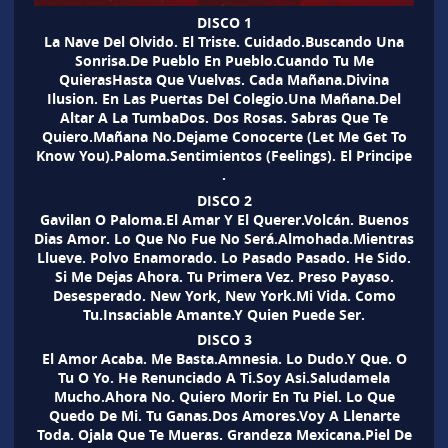
DISCO 1
La Nave Del Olvido. El Triste. Cuidado.Buscando Una
Sonrisa.De Pueblo En Pueblo.Cuando Tu Me
QuierasHasta Que Vuelvas. Cada Mañana.Divina
Ilusion. En Las Puertas Del Colegio.Una Mañana.Del
Altar A La TumbaDos. Dos Rosas. Sabras Que Te
Quiero.Mañana No.Dejame Conocerte (Let Me Get To
Know You).Paloma.Sentimientos (Feelings). El Principe
.
DISCO 2
Gavilan O Paloma.El Amar Y El Querer.Volcán. Buenos
Dias Amor. Lo Que No Fue No Será.Almohada.Mientras
Llueve. Polvo Enamorado. Lo Pasado Pasado. He Sido.
Si Me Dejas Ahora. Tu Primera Vez. Preso Payaso.
Desesperado. New York, New York.Mi Vida. Como
Tu.Insaciable Amante.Y Quien Puede Ser.
DISCO 3
El Amor Acaba. Me Basta.Amnesia. Lo Dudo.Y Que. O
Tu O Yo. He Renunciado A Ti.Soy Asi.Saludamela
Mucho.Ahora No. Quiero Morir En Tu Piel. Lo Que
Quedo De Mi. Tu Ganas.Dos Amores.Voy A Llenarte
Toda. Ojala Que Te Mueras. Grandeza Mexicana.Piel De