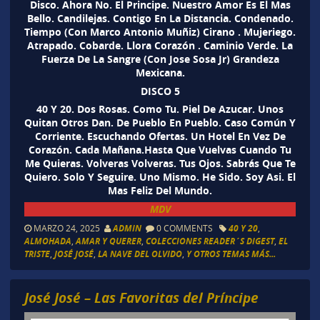
Disco. Ahora No. El Principe. Nuestro Amor Es El Mas
Bello. Candilejas. Contigo En La Distancia. Condenado.
Tiempo (Con Marco Antonio Muñiz) Cirano . Mujeriego.
Atrapado. Cobarde. Llora Corazón . Caminio Verde. La
Fuerza De La Sangre (Con Jose Sosa Jr) Grandeza
Mexicana.
DISCO 5
40 Y 20. Dos Rosas. Como Tu. Piel De Azucar. Unos
Quitan Otros Dan. De Pueblo En Pueblo. Caso Común Y
Corriente. Escuchando Ofertas. Un Hotel En Vez De
Corazón. Cada Mañana.Hasta Que Vuelvas Cuando Tu
Me Quieras. Volveras Volveras. Tus Ojos. Sabrás Que Te
Quiero. Solo Y Seguire. Uno Mismo. He Sido. Soy Asi. El
Mas Feliz Del Mundo.
MDV
MARZO 24, 2025
ADMIN
0 COMMENTS
40 Y 20
,
ALMOHADA
,
AMAR Y QUERER
,
COLECCIONES READER´S DIGEST
,
EL
TRISTE
,
JOSÉ JOSÉ
,
LA NAVE DEL OLVIDO
,
Y OTROS TEMAS MÁS...
José José – Las Favoritas del Príncipe