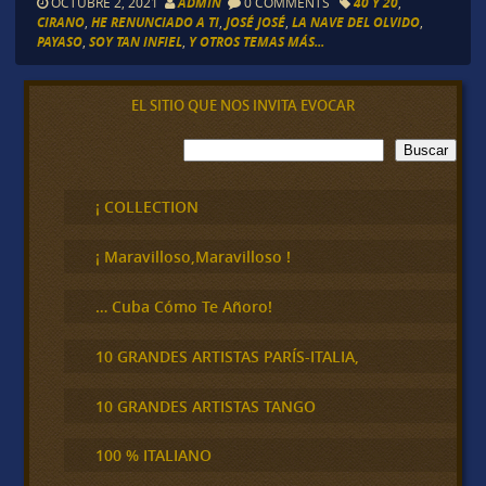
OCTUBRE 2, 2021
ADMIN
0 COMMENTS
40 Y 20
,
CIRANO
,
HE RENUNCIADO A TI
,
JOSÉ JOSÉ
,
LA NAVE DEL OLVIDO
,
PAYASO
,
SOY TAN INFIEL
,
Y OTROS TEMAS MÁS...
EL SITIO QUE NOS INVITA EVOCAR
B
Buscar
u
s
c
¡ COLLECTION
a
r
¡ Maravilloso,Maravilloso !
… Cuba Cómo Te Añoro!
10 GRANDES ARTISTAS PARÍS-ITALIA,
10 GRANDES ARTISTAS TANGO
100 % ITALIANO