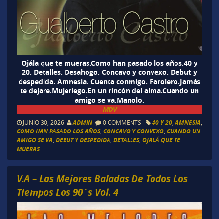
Ojála que te mueras.Como han pasado los años.40 y
20. Detalles. Desahogo. Concavo y convexo. Debut y
despedida. Amnesia. Cuenta conmigo. Farolero.Jamás
te dejare.Mujeriego.En un rincón del alma.Cuando un
amigo se va.Manolo.
MDV
JUNIO 30, 2026
ADMIN
0 COMMENTS
40 Y 20
,
AMNESIA
,
COMO HAN PASADO LOS AÑOS
,
CONCAVO Y CONVEXO
,
CUANDO UN
AMIGO SE VA
,
DEBUT Y DESPEDIDA
,
DETALLES
,
OJALÁ QUE TE
MUERAS
V.A – Las Mejores Baladas De Todos Los
Tiempos Los 90´s Vol. 4