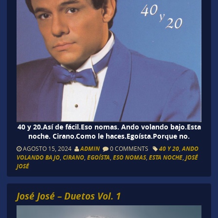
40 y 20.Así de fácil.Eso nomas. Ando volando bajo.Esta
noche. Cirano.Como le haces.Egoísta.Porque no.
AGOSTO 15, 2024
ADMIN
0 COMMENTS
40 Y 20
,
ANDO
VOLANDO BAJO
,
CIRANO
,
EGOÍSTA
,
ESO NOMAS
,
ESTA NOCHE
,
JOSÉ
JOSÉ
José José – Duetos Vol. 1