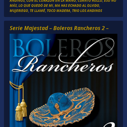
ANDINOS
,
CON EL CORAZÓN EN LA MANO
,
CUANTO ROLLO
,
ESO NO
MÁS
,
LO QUE QUEDÓ DE MI
,
MA HAS ECHADO AL OLVIDO
,
MUJERIEGO
,
TE LLAMÉ
,
TOCO MADERA
,
TRIO LOS ANDINOS
Serie Majestad – Boleros Rancheros 2 –