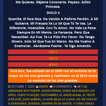
Me Quieras. Déjame Conocerte. Payaso. Adiós
Princesa.
DISCO 3
Querida. El Noa Noa. He Venido A Pedirte Perdón. A Mi
Guitarra. Mi Fracaso.Ya Lo Sé Que Tú Te Vas. La
Diferencia. Insensible. Con Tu Amor. No Vale La Pena.
Siempre En Mi Mente. La Farsante. Pero Que
Necesidad. Asi Fue. Te Lo Pido Por Favor. No Tengo
Dinero. Solo Sé Que Fue En Marzo. No Me Vuelvo A
Enamorar.. Abrázame Fuerte . Te Sigo Amando.
MDV1
MDV2
MDV3
Este box, fue editado en el 2008 con el nombre de lo
mejor de los tres grandes y reeditado en el 2014 como
Lo esencial de los tres grandes.
OCTUBRE 7, 2025
ADMIN
0 COMMENTS
40 Y 20
,
ABRÁZAME MUY FUERTE
,
AMOR ETERNO
,
COMO HAN PASADO LOS
AÑOS
,
COMO TU MUJER
,
COSTUMBRES
,
EL AMOR ACABA
,
EL TRISTE
,
JOSÉ JOSÉ
,
JUAN GABRIEL
,
LA GATA BAJO LA LLUVIA
,
NO ME VUELVO
A ENAMORAR
,
QUERIDA
,
SIEMPRE EN MI MENTE
,
Y OTROS TEMAS