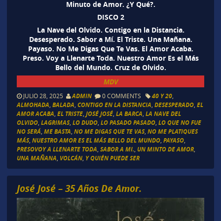
Minuto de Amor. ¿Y Qué?.
DISCO 2
La Nave del Olvido. Contigo en la Distancia.
Desesperado. Sabor a Mí. El Triste. Una Mañana.
Payaso. No Me Digas Que Te Vas. El Amor Acaba.
Preso. Voy a Llenarte Toda. Nuestro Amor Es el Más
Bello del Mundo. Cruz de Olvido.
MDV
JULIO 28, 2025
ADMIN
0 COMMENTS
40 Y 20
,
ALMOHADA
,
BALADA
,
CONTIGO EN LA DISTANCIA
,
DESESPERADO
,
EL
AMOR ACABA
,
EL TRISTE
,
JOSÉ JOSÉ
,
LA BARCA
,
LA NAVE DEL
OLVIDO
,
LAGRIMAS
,
LO DUDO
,
LO PASADO PASADO
,
LO QUE NO FUE
NO SERÁ
,
ME BASTA
,
NO ME DIGAS QUE TE VAS
,
NO ME PLATIQUES
MÁS
,
NUESTRO AMOR ES EL MÁS BELLO DEL MUNDO
,
PAYASO
,
PRESOVOY A LLENARTE TODA
,
SABOR A MI.
,
UN MINTO DE AMOR
,
UNA MAÑANA
,
VOLCÁN
,
Y QUIÉN PUEDE SER
José José – 35 Años De Amor.