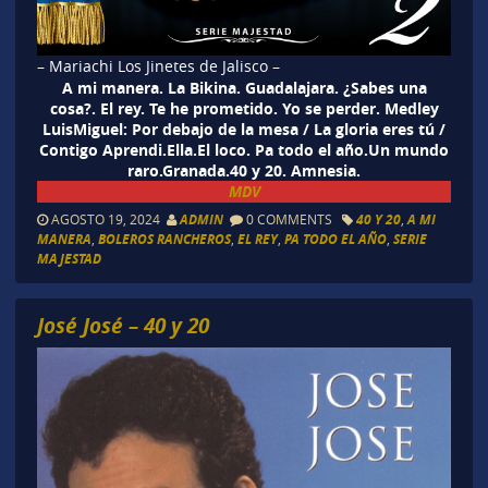
– Mariachi Los Jinetes de Jalisco –
A mi manera. La Bikina. Guadalajara. ¿Sabes una
cosa?. El rey. Te he prometido. Yo se perder. Medley
LuisMiguel: Por debajo de la mesa / La gloria eres tú /
Contigo Aprendi.Ella.El loco. Pa todo el año.Un mundo
raro.Granada.40 y 20. Amnesia.
MDV
AGOSTO 19, 2024
ADMIN
0 COMMENTS
40 Y 20
,
A MI
MANERA
,
BOLEROS RANCHEROS
,
EL REY
,
PA TODO EL AÑO
,
SERIE
MAJESTAD
José José – 40 y 20