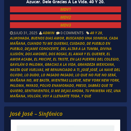
Azucar. Dele Gracias A La Vida. 40 Y 20.
MDV1
MDV2
MDV3
JULIO 31, 2025
ADMIN
0 COMMENTS
40 Y 20
,
ALMOHADA
,
BUENOS DIAS AMOR
,
BUSCANDO UNA SONRISA
,
CADA
MAÑANA
,
CUANDO TU ME QUIERAS
,
CUIDADO
,
DE PUEBLO EN
PUEBLO
,
DEJAME CONOCERTE
,
DEL ALTAR A LA TUMBA
,
DIVINA
ILUSIÓN
,
DOS AMORES
,
DOS ROSAS
,
EL AMAR Y EL QUERER
,
EL
AMOR ACABA
,
EL PRICIPE
,
EL TRISTE
,
EN LAS PUERTAS DEL COLEGIO
,
GAVILÁN O PALOMA
,
GRACIAS A LA VIDA
,
GRANDEZA MEXICANA
,
HASTA QUE VUELVAS
,
HE RENUNCIADO A TI
,
JOSÉ JOSÉ
,
LA NAVE DEL
OLVIDO
,
LO DUDO
,
LO PASADO PASADO
,
LO QUE NO FUE NO SERÁ
,
MAÑANA NO
,
ME BASTA
,
MIENTRAS LLUEVE
,
NEW YORK NEW YORK
,
PALOMA
,
PAYASO
,
POLVO ENAMORADO
,
PRESO
,
SABRÁS QUE TE
QUIERO
,
SENTIMIENTOS
,
SI ME DEJAS AHORA
,
TU PRIMERA VEZ
,
UNA
MAÑANA
,
VOLCÁN
,
VOY A LLENARTE TODA
,
Y QUE
José José – Sinfónico