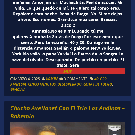
mañana. Amor, amor. Muchachita. Piel de azúcar. Mi
vida. Lo que quedó de mí. Te quiero tal como eres.
Regálame esta noche. Rosa de fuego. Yo. Si me dejas
ahora. Eso nomás. Grandeza mexicana. Gracias.
Disco 2
Amnesia.No es a mí.Cuando tú me
quieras.Almohada.Gotas de fuego.Por este amor que
siento.Pero te extraño. 40 y 20. Contigo en la
distancia.Amantes.Gavilán o paloma.New York,New
York.No valió la pena.Ya viví.La fuerza de la Sangre.La
nave del olvido. Desesperado. De pueblo en pueblo. El
triste. Seré
MDV
MARZO 4, 2025
ADMIN
0 COMMENTS
40 Y 20
,
AMNESIA
,
CINCO MINUTOS
,
DESESPERADO
,
GOTAS DE FUEGO
,
GRACIAS
Chucho Avellanet Con El Trío Los Andinos –
Bohemio.