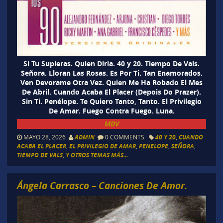
Si Tu Supieras. Quien Diria. 40 y 20. Tiempo De Vals.
Señora. Lloran Las Rosas. Es Por Ti. Tan Enamorados.
Ven Devorame Otra Vez. Quien Me Ha Robado El Mes
De Abril. Cuando Acaba El Placer (Depois Do Prazer).
Sin Ti. Penélope. Te Quiero Tanto, Tanto. El Privilegio
De Amar. Fuego Contra Fuego. Luna.
MDV
MAYO 28, 2026
ADMIN
0 COMMENTS
40 Y 20
,
CUANDO
ACABA EL PLACER
,
EL PRIVILEGIO DE AMAR
,
PENELOPE
,
SEÑORA
,
TIEMPO DE VALS
,
Y OTROS TEMAS MÁS...
Ángela Carrasco – Canciones De Amor.