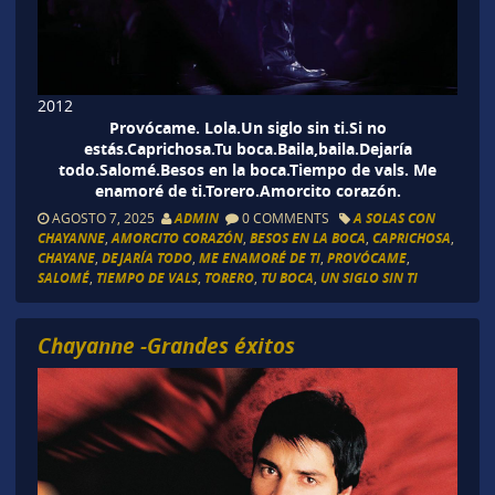
2012
Provócame. Lola.Un siglo sin ti.Si no
estás.Caprichosa.Tu boca.Baila,baila.Dejaría
todo.Salomé.Besos en la boca.Tiempo de vals. Me
enamoré de ti.Torero.Amorcito corazón.
AGOSTO 7, 2025
ADMIN
0 COMMENTS
A SOLAS CON
CHAYANNE
,
AMORCITO CORAZÓN
,
BESOS EN LA BOCA
,
CAPRICHOSA
,
CHAYANE
,
DEJARÍA TODO
,
ME ENAMORÉ DE TI
,
PROVÓCAME
,
SALOMÉ
,
TIEMPO DE VALS
,
TORERO
,
TU BOCA
,
UN SIGLO SIN TI
Chayanne -Grandes éxitos