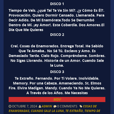
DISCO 1
Tiempo de Vals. ¿qué Tal Te Va Sin Mí?. ¿y Cómo Es Él?.
Provocación. Quiero Dormir Cansado. Llamarada. Para
Decir Adiós. De Mí Enamórate.Todo Se Derrumbó
Dentro de Mí. ¡ay Amor!. Esta Cobardía. Dos Amores.El
Día Que Me Quieras
DISCO 2
Creí. Cosas de Enamorados. Entrega Total. He Sabido
Que Te Amaba.. No Sé Tú. Esclavo y Amo. Es
Demasiado Tarde. Cielo Rojo. Compréndeme. Sombras.
No Sigas Llorando. Historia de un Amor. Cuando Sale
la Luna.
DISCO 3
Te Extraño. Fernando. Por Ti Volare. Inolvidable.
Memory. Por una Cabeza. Amaneciendo. St. Elmos
Fire. Elvira Madigan. Mandy. Cuando Ya No Me Quieras.
A Través de los Años. Me Necesitas
MDV
OCTUBRE 7, 2024
ADMIN
0 COMMENTS
COSAS DE
ENAMORADAS
,
CUANDO SALE LA LUNA
,
TE EXTRAÑO
,
TIEMPO DE