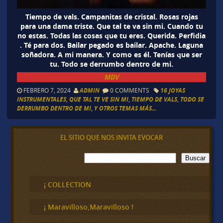
Tiempo de vals. Campanitas de cristal. Rosas rojas
para una dama triste. Que tal te va sin mi. Cuando tu
no estas. Todas las cosas que tu eres. Querida. Perfidia
. Té para dos. Bailar pegado es bailar. Apache. Laguna
soñadora. A mi manera. Y como es él. Tenías que ser
tu. Todo se derrumbo dentro de mi.
MDV
FEBRERO 7, 2024
ADMIN
0 COMMENTS
16 JOYAS
INSTRUMENTALES
,
QUE TAL TE VE SIN MI
,
TIEMPO DE VALS
,
TODO SE
DERRUMBO DENTRO DE MI
,
Y OTROS TEMAS MÁS...
EL SITIO QUE NOS INVITA EVOCAR
B
Buscar
u
s
c
¡ COLLECTION
a
r
¡ Maravilloso,Maravilloso !