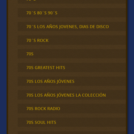
70´S 80´S 90´S
70´S LOS AÑOS JOVENES, DIAS DE DISCO
70´S ROCK
70S
70S GREATEST HITS
70S LOS AÑOS JÓVENES
70S LOS AÑOS JÓVENES LA COLECCIÓN
70S ROCK RADIO
70S SOUL HITS