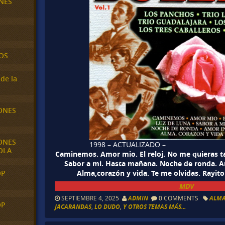
NES
OS
de la
ONES
ONES
1998 – ACTUALIZADO –
OLA
Caminemos. Amor mio. El reloj. No me quieras ta
Sabor a mi. Hasta mañana. Noche de ronda. Am
Alma,corazón y vida. Te me olvidas. Rayito
OP
MDV
SEPTIEMBRE 4, 2025
ADMIN
0 COMMENTS
ALMA
OP
JACARANDAS
,
LO DUDO
,
Y OTROS TEMAS MÁS...