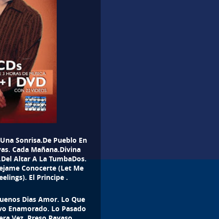
o Una Sonrisa.De Pueblo En
as. Cada Mañana.Divina
.Del Altar A La TumbaDos.
ejame Conocerte (Let Me
ings). El Principe .
Buenos Dias Amor. Lo Que
lvo Enamorado. Lo Pasado
era Vez. Preso Payaso.