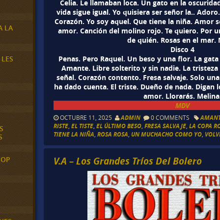
Celia. Le llamaban loca. Un gato en la oscurida
vida sigue igual. Yo quisiera ser señor la.. Adoro
Corazón. Yo soy aquel. Que tiene la niña. Amor se
A LA
amor. Canción del molino rojo. Te quiero. Por u
de quién. Rosas en el mar.
Disco 4
 LES
Penas. Pero Raquel. Un beso y una flor. La gata 
Amante. Libre solterito y sin nadie. La triste
señal. Corazón contento. Fresa salvaje. Solo una
ha dado cuenta. El triste. Dueño de nada. Digan
amor. Llorarás. Melina
MDV
OCTUBRE 11, 2025
ADMIN
0 COMMENTS
AMAN
RISTE
,
EL TISTE
,
EL ÚLTIMO BESO
,
FRESA SALVAJE
,
LA COPA R
S
TIENE LA NIÑA
,
ROSA ROSA
,
UN MUCHACHO COMO YO
,
VOLV
S
V.A – Los Grandes Tríos Del Bolero
POP