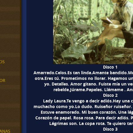
OS
Disco 1
Amarrado.Celos.Es tan linda.Amante bandido.Mu
otra.Eres tú. Prometimos no llorar. Hagamos un 
MOR
yo. Detalles. Amor gitano. Fuiste mía un v
rebelde.Júrame.Papeles. Llámame . An
Disco 2
Lady Laura.Te vengo a decir adiós.Hay una 
muchacho como yo.Lo dudo. Ruiseñor ruiseñor. 
Estuve enamorado. Mi buen corazón. Una lágr
Corazón de papel. Rosa rosa. Para decir adiós. 
Lágrimas son. La copa rota. Te quiero tan
Disco 3
BANAS