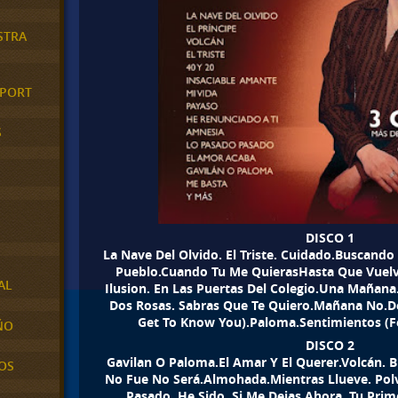
STRA
XPORT
S
DISCO 1
La Nave Del Olvido. El Triste. Cuidado.Buscand
Pueblo.Cuando Tu Me QuierasHasta Que Vuelv
AL
Ilusion. En Las Puertas Del Colegio.Una Mañana
Dos Rosas. Sabras Que Te Quiero.Mañana No.D
Get To Know You).Paloma.Sentimientos (Feel
ÑO
DISCO 2
Gavilan O Paloma.El Amar Y El Querer.Volcán. 
OS
No Fue No Será.Almohada.Mientras Llueve. Po
Pasado. He Sido. Si Me Dejas Ahora. Tu Prim