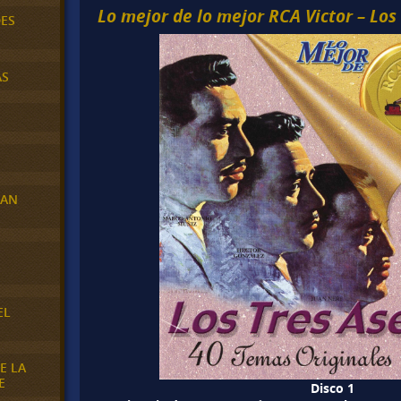
Lo mejor de lo mejor RCA Victor – Los 
DES
AS
RAN
E
EL
E LA
E
Disco 1