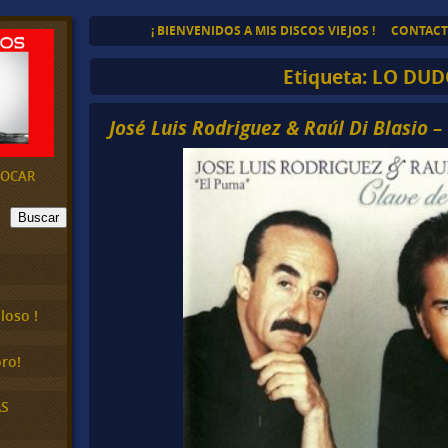
¡ BIENVENIDOS A MIS DISCOS VIEJOS !
CONTAC
Etiqueta:
LO DUD
José Luis Rodriguez & Raúl Di Blasio 
EVOCAR
Buscar
loso !
ro!
AS