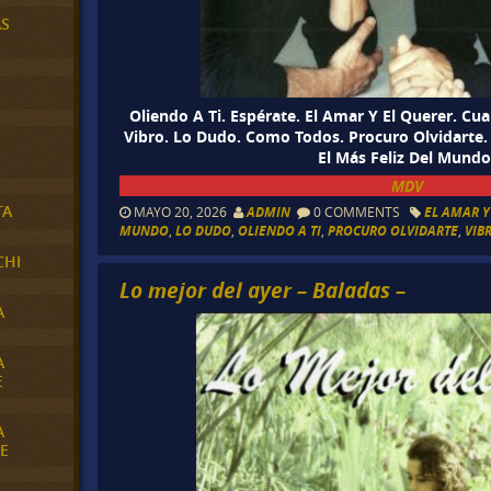
AS
Oliendo A Ti. Espérate. El Amar Y El Querer. C
Vibro. Lo Dudo. Como Todos. Procuro Olvidarte.
El Más Feliz Del Mundo
MDV
TA
MAYO 20, 2026
ADMIN
0 COMMENTS
EL AMAR Y
MUNDO
,
LO DUDO
,
OLIENDO A TI
,
PROCURO OLVIDARTE
,
VIB
CHI
Lo mejor del ayer – Baladas –
A
A
E
A
E