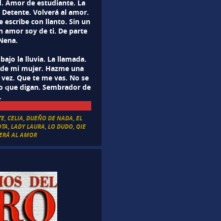
d. Amor de estudiante. La
. Detente. Volverá al amor.
 escribe con llanto. Sin un
n amor soy de ti. De parte
 Nena.
bajo la lluvia. La llamada.
za de mi mujer. Hazme una
 vez. Que te me vas. No se
 lo que digan. Sembrador de
.
TE
,
CELIA
,
DUEÑO DE NADA
,
EL
OTA
,
LADY LAURA
,
LO DUDO
,
QIE
ERÁ AL AMOR