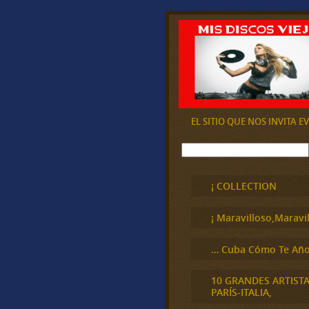
EL SITIO QUE NOS INVITA 
B
u
s
c
¡ COLLECTION
a
r
¡ Maravilloso,Maravil
… Cuba Cómo Te Año
10 GRANDES ARTIST
PARÍS-ITALIA,