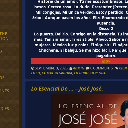
Historia de un amor. Tú me acostumbraste. 
besos. Cerezo rosa. Lo dudo. Pretender (Pretend
Mil congojas. Mi única verdad. Estoy perdido. Q
árbol. Aunque pasen los años. Ella. Enamorado de
ausencia.
Disco 2
 THE
La puerta. Delirio. Contigo en la distancia. Tu 
TION
más. Tan sin amor. Irresistible. Alivio. Sabor a 
mujeres. México luz y color. El siquisiri. El pája
Chuchena. El balajú. Se me hizo fácil. Pa’ qué 
O
pagadora.
MDV
SEPTIEMBRE 3, 2025
ADMIN
0 COMMENTS
CIEN
LOCO
,
LA MAL PAGADORA
,
LO DUDO
,
OFRENDA
OS
Lo Esencial De … – José José.
ONES
LDIES