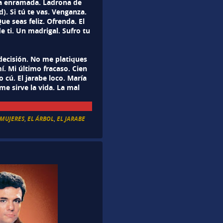
La enramada. Ladrona de
). Si tú te vas. Venganza.
ue seas feliz. Ofrenda. El
 ti. Un madrigal. Sufro tu
indecisión. No me platiques
mí. Mi último fracaso. Cien
ro cú. El jarabe loco. María
me sirve la vida. La mal
 MUJERES
,
EL ÁRBOL
,
EL JARABE