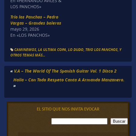
En «HERNANDO AVILÉS &
LOS PANCHOS»
Trío los Panchos – Pedro
Vargas – Grandes boleros
mayo 29, 2026
En «LOS PANCHOS»
CAMINEMOS
,
LA ULTIMA COPA
,
LO DUDO
,
TRIO LOS PANCHOS
,
Y
OTROS TEMAS MÁS...
«
V.A – The World Of The Spanish Guitar Vol. 1 Disco 2
Haila – Con Todo Respeto Canta A Armando Manzanero.
»
EL SITIO QUE NOS INVITA EVOCAR
B
Buscar
u
s
c