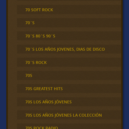
70 SOFT ROCK
70´S
70´S 80´S 90´S
70´S LOS AÑOS JOVENES, DIAS DE DISCO
70´S ROCK
70S
70S GREATEST HITS
70S LOS AÑOS JÓVENES
70S LOS AÑOS JÓVENES LA COLECCIÓN
70S ROCK RADIO