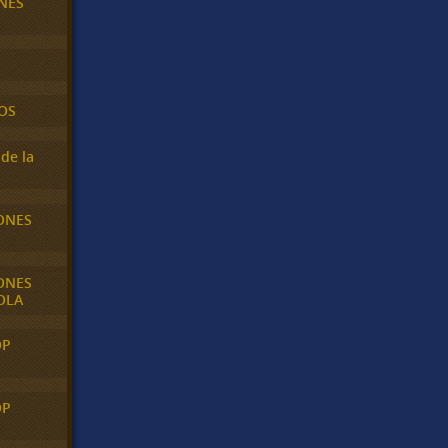
NES
OS
de la
ONES
ONES
OLA
OP
OP