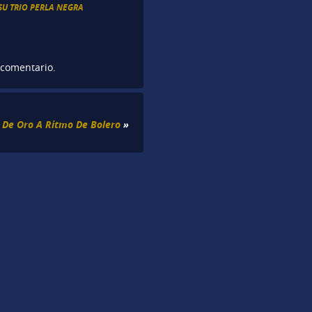
SU TRIO PERLA NEGRA
 comentario.
os De Oro A Ritmo De Bolero
»