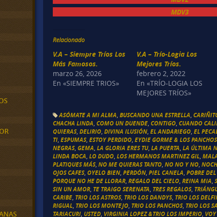
MDV3
Relacionado
V.A – Siempre Tríos Los
V.A – Trío-Logia Los
Más Famosos.
Mejores Tríos.
marzo 26, 2026
febrero 2, 2022
En «SIEMPRE TRIOS»
En «TRÍO-LOGIA LOS
MEJORES TRÍOS»
OS
ASÓMATE A MI ALMA
,
BUSCANDO UNA ESTRELLA
,
CARIÑI
CHACHA LINDA
,
COMO UN DUENDE
,
CONTIGO
,
CUANDO CALI
MOR
QUIERAS
,
DELIRIO
,
DIVINA ILUSIÓN
,
EL ANDARIEGO
,
EL PEC
TI
,
ESPUMAS
,
ESTOY PERDIDO
,
EYDIE GORME & LOS PANCHO
NEGRAS
,
GEMA
,
LA GLORIA ERES TU
,
LA PUERTA
,
LA ÚLTIMA 
LINDA BOCA
,
LO DUDO
,
LOS HERMANOS MARTINEZ GIL
,
MAL
PLATIQUES MÁS
,
NO ME QUIERAS TANTO
,
NO NO Y NO
,
NOCH
OJOS CAFES
,
OYELO BIEN
,
PERDÓN
,
PIEL CANELA
,
POBRE DEL
PORQUE NO HE DE LLORAR
,
REGALO DEL CIELO
,
REINA MIA
,
SIN UN AMOR
,
TE TRAIGO SERENATA
,
TRES REGALOS
,
TRIÁNG
CARIBE
,
TRIO LOS ASTROS
,
TRIO LOS DANDYS
,
TRIO LOS DELF
RIGUAL
,
TRIO LOS MONTEJO
,
TRIO LOS PANCHOS
,
TRIO LOS 
BANAS
TARIACURI
,
USTED
,
VIRGINIA LOPEZ &TRIO LOS IMPERIO
,
VOY