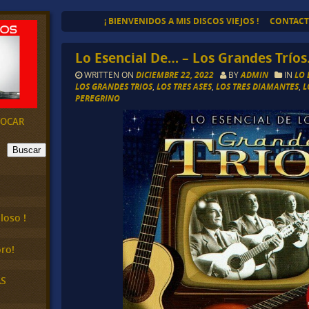
¡ BIENVENIDOS A MIS DISCOS VIEJOS !
CONTAC
Lo Esencial De… – Los Grandes Tríos
WRITTEN ON
DICIEMBRE 22, 2022
BY
ADMIN
IN
LO 
LOS GRANDES TRIOS
,
LOS TRES ASES
,
LOS TRES DIAMANTES
,
L
PEREGRINO
EVOCAR
Buscar
loso !
ro!
AS