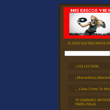
EL SITIO QUE NOS INVITA 
B
u
s
c
¡ COLLECTION
a
r
¡ Maravilloso,Maravil
… Cuba Cómo Te Año
10 GRANDES ARTIST
PARÍS-ITALIA,