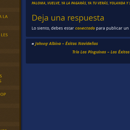
PALOMA
,
VUELVE
,
YA LA PAGARÁS
,
YA TU VERÁS
,
YOLANDA Y 
Deja una respuesta
A LA
conectado
Lo siento, debes estar
para publicar un
 LES
«
Johnny Albino – Éxitos Navideños
Trío Los Pinguinos – Los Éxit
S
S
POP