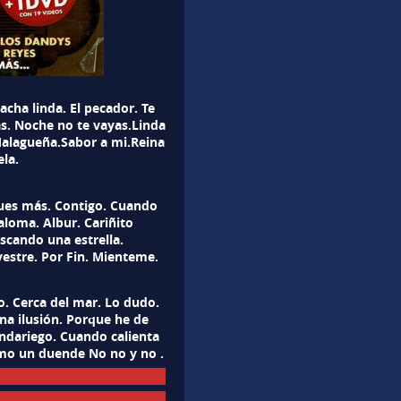
Chacha linda. El pecador. Te
ras. Noche no te vayas.Linda
 Malagueña.Sabor a mi.Reina
ela.
ques más. Contigo. Cuando
loma. Albur. Cariñito
scando una estrella.
estre. Por Fin. Mienteme.
o. Cerca del mar. Lo dudo.
na ilusión. Porque he de
andariego. Cuando calienta
Como un duende No no y no .