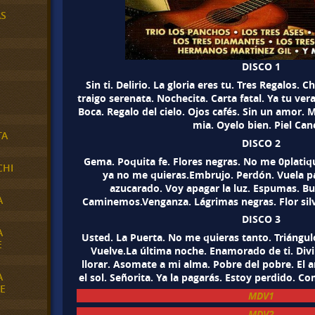
AS
DISCO 1
Sin ti. Delirio. La gloria eres tu. Tres Regalos. 
traigo serenata. Nochecita. Carta fatal. Ya tu ve
Boca. Regalo del cielo. Ojos cafés. Sin un amor.
mia. Oyelo bien. Piel Can
TA
DISCO 2
Gema. Poquita fe. Flores negras. No me 0plati
CHI
ya no me quieras.Embrujo. Perdón. Vuela pa
azucarado. Voy apagar la luz. Espumas. Bu
A
Caminemos.Venganza. Lágrimas negras. Flor silv
DISCO 3
A
Usted. La Puerta. No me quieras tanto. Triángul
E
Vuelve.La última noche. Enamorado de ti. Divi
llorar. Asomate a mi alma. Pobre del pobre. El 
A
el sol. Señorita. Ya la pagarás. Estoy perdido. 
E
MDV1
MDV2