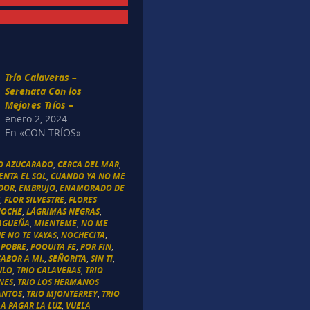
Trío Calaveras –
Serenata Con los
Mejores Tríos –
enero 2, 2024
En «CON TRÍOS»
TO AZUCARADO
,
CERCA DEL MAR
,
ENTA EL SOL
,
CUANDO YA NO ME
ADOR
,
EMBRUJO
,
ENAMORADO DE
S
,
FLOR SILVESTRE
,
FLORES
NOCHE
,
LÁGRIMAS NEGRAS
,
AGUEÑA
,
MIENTEME
,
NO ME
E NO TE VAYAS
,
NOCHECITA
,
 POBRE
,
POQUITA FE
,
POR FIN
,
SABOR A MI.
,
SEÑORITA
,
SIN TI
,
ULO
,
TRIO CALAVERAS
,
TRIO
INES
,
TRIO LOS HERMANOS
SANTOS
,
TRIO MJONTERREY
,
TRIO
 A PAGAR LA LUZ
,
VUELA