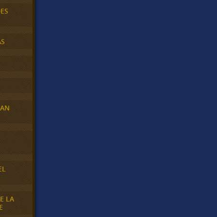
DES
AS
RAN
E
EL
E LA
E