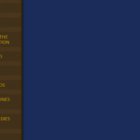
 THE
TION
O
OS
ONES
LDIES