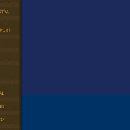
STRA
XPORT
S
AL
ÑO
OS