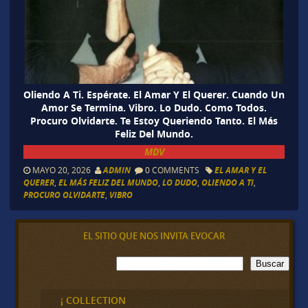
Oliendo A Ti. Espérate. El Amar Y El Querer. Cuando Un
Amor Se Termina. Vibro. Lo Dudo. Como Todos.
Procuro Olvidarte. Te Estoy Queriendo Tanto. El Más
Feliz Del Mundo.
MDV
MAYO 20, 2026
ADMIN
0 COMMENTS
EL AMAR Y EL
QUERER
,
EL MÁS FELIZ DEL MUNDO
,
LO DUDO
,
OLIENDO A TI
,
PROCURO OLVIDARTE
,
VIBRO
EL SITIO QUE NOS INVITA EVOCAR
B
Buscar
u
s
c
¡ COLLECTION
a