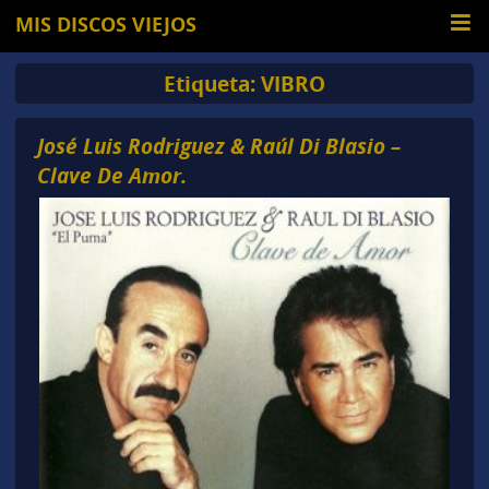
MIS DISCOS VIEJOS
Etiqueta:
VIBRO
José Luis Rodriguez & Raúl Di Blasio –
Clave De Amor.