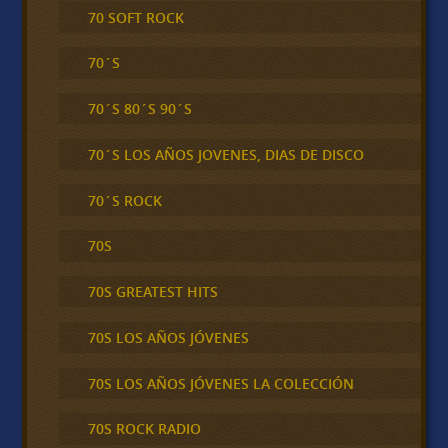
70 SOFT ROCK
70´S
70´S 80´S 90´S
70´S LOS AÑOS JOVENES, DIAS DE DISCO
70´S ROCK
70S
70S GREATEST HITS
70S LOS AÑOS JÓVENES
70S LOS AÑOS JÓVENES LA COLECCIÓN
70S ROCK RADIO