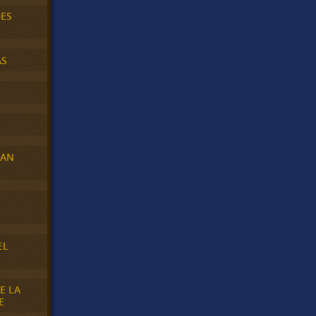
DES
AS
RAN
E
EL
E LA
E