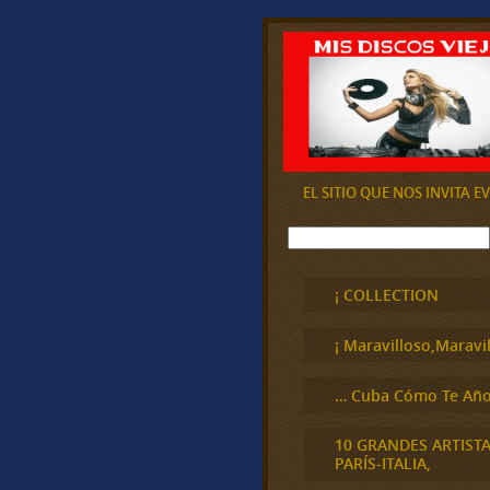
EL SITIO QUE NOS INVITA 
B
u
s
c
¡ COLLECTION
a
r
¡ Maravilloso,Maravil
… Cuba Cómo Te Año
10 GRANDES ARTIST
PARÍS-ITALIA,