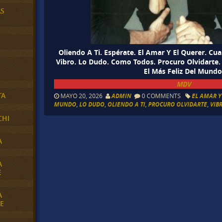
AS
Oliendo A Ti. Espérate. El Amar Y El Querer. C
Vibro. Lo Dudo. Como Todos. Procuro Olvidarte.
El Más Feliz Del Mundo
MDV
TA
MAYO 20, 2026
ADMIN
0 COMMENTS
EL AMAR Y
MUNDO
,
LO DUDO
,
OLIENDO A TI
,
PROCURO OLVIDARTE
,
VIB
CHI
A
A
E
A
E