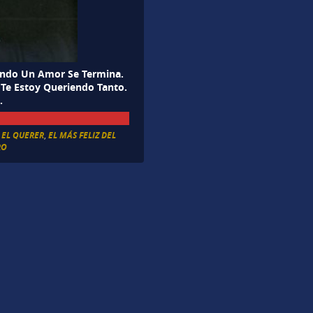
uando Un Amor Se Termina.
 Te Estoy Queriendo Tanto.
.
 EL QUERER
,
EL MÁS FELIZ DEL
RO