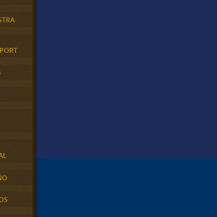
STRA
XPORT
S
AL
ÑO
OS