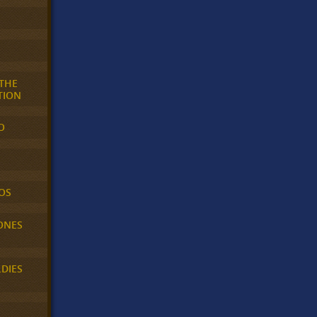
 THE
TION
O
OS
ONES
LDIES