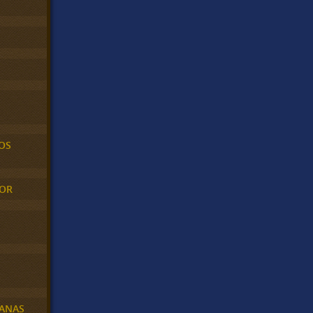
OS
MOR
BANAS