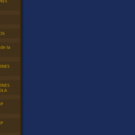
NES
OS
de la
ONES
ONES
OLA
OP
OP