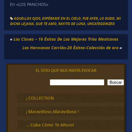
En «LOS PANCHOS»
AQUELLOS OJOS
,
ESPÉRAME EN EL CIELO
,
FUE AYER
,
LO DUDO
,
MI
DICHA LEJANA
,
QUE TE AMO
,
RAYITO DE LUNA
,
UNCATEGORIZED
«
Los Cisnes – 16 Éxitos De Los Mejores Tríos Mexicanos
Los Hermanos Carrión-20 Éxitos-Colección de oro
»
EL SITIO QUE NOS INVITA EVOCAR
B
Buscar
u
s
c
¡ COLLECTION
a
r
¡ Maravilloso,Maravilloso !
… Cuba Cómo Te Añoro!