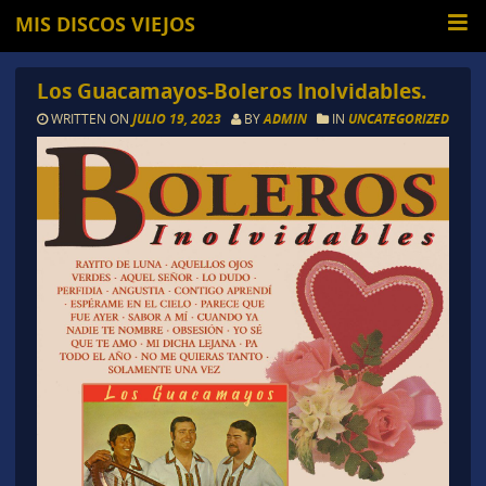
MIS DISCOS VIEJOS
Los Guacamayos-Boleros Inolvidables.
WRITTEN ON
JULIO 19, 2023
BY
ADMIN
IN
UNCATEGORIZED