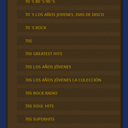
70´S 80´S 90´S
70´S LOS AÑOS JOVENES, DIAS DE DISCO
70´S ROCK
70S
70S GREATEST HITS
70S LOS AÑOS JÓVENES
70S LOS AÑOS JÓVENES LA COLECCIÓN
70S ROCK RADIO
70S SOUL HITS
70S SUPERHITS