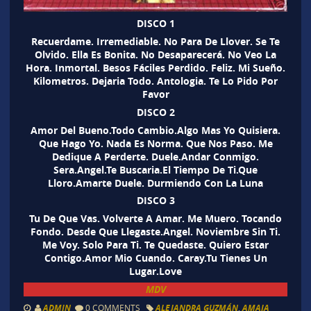
DISCO 1
Recuerdame. Irremediable. No Para De Llover. Se Te
Olvido. Ella Es Bonita. No Desaparecerá. No Veo La
Hora. Inmortal. Besos Fáciles Perdido. Feliz. Mi Sueño.
Kilometros. Dejaria Todo. Antologia. Te Lo Pido Por
Favor
DISCO 2
Amor Del Bueno.Todo Cambio.Algo Mas Yo Quisiera.
Que Hago Yo. Nada Es Norma. Que Nos Paso. Me
Dedique A Perderte. Duele.Andar Conmigo.
Sera.Angel.Te Buscaria.El Tiempo De Ti.Que
Lloro.Amarte Duele. Durmiendo Con La Luna
DISCO 3
Tu De Que Vas. Volverte A Amar. Me Muero. Tocando
Fondo. Desde Que Llegaste.Angel. Noviembre Sin Ti.
Me Voy. Solo Para Ti. Te Quedaste. Quiero Estar
Contigo.Amor Mio Cuando. Caray.Tu Tienes Un
Lugar.Love
MDV
ADMIN
0 COMMENTS
ALEJANDRA GUZMÁN
,
AMAIA