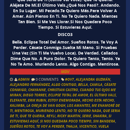
Aléjate De Mí.El Último Vals.¿Qué Nos Pasó?. Andando.
En Su Lugar. Mi Pecado.Te Quiero Más.Para Volver A
Amar. Aún Pienso En Ti. No Te Quiero Nada. Mientes
Tan Bien. Si Me Ves Llorar.Si Nos Quedara Poco
Tiempo. Si Estuvieras Aquí.
DISCO3
Bella. Eclipse Total Del Amor. Sueños Rotos. Te Voy A
Perder. Cásate Conmigo.Suelta Mi Mano. Si Pruebas
Una Vez (Sin Ti Me Vuelvo Loca). De Verdad. Callados
Dime Que No. A Puro Dolor. Te Quiero Tanto, Tanto. Ya
No Te Amo. Muriendo Lento. Algo Contigo. Mentirosa.
MDV
ADMIN
0 COMMENTS
#OV7
,
ALEJANDRA GUZMÁN
,
ALEJANDRO FERNÁNDEZ
,
ALGO CONTIGO
,
BELLA
,
CAMILA
,
CÁSATE
CONMIGO
,
CHAYANNE
,
CHRISTIAN CASTRO
,
CUANDO TUS OJOS ME
MIRAN
,
DIEGO TORRES
,
ECLIPSE TOTAL DE AMOR
,
EL ÚLTIMO VALS
,
ELEFANTE
,
ERIK RUBIN
,
ESTOY ENEMORADA
,
HECHO ESTA HECHO
,
KALIMBA
,
LA OREJA DE VAN GOGH
,
LOS AMANTES
,
ME ENAMORÉ DE
TI
,
MENTIROSA
,
MURIENDO LENTO
,
NO TE QUIERO NADA
,
QUE SERIA
DE TI
,
QUE TE QUERIA
,
REYLI
,
RICKY MARTIN
,
SERIE
,
SHAKIRA
,
SI
ESTUVIERAS AQUÍ
,
SI NOS QUEDARA POCO TIEMPO
,
SIN BANDERA
,
SUEÑOS ROTOS
,
TE VOY A PERDER
,
THALIA
,
VICENTICO
,
VUELA