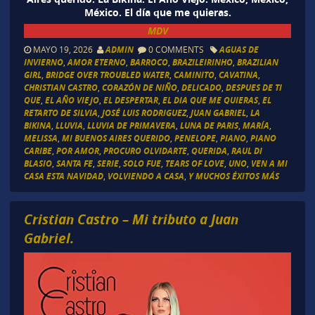
México. El día que me quieras.
MDV
MAYO 19, 2026
ADMIN
0 COMMENTS
AGUAS DE
INVIERNO
,
AMOR ETERNO
,
BARROCO
,
BRAZILEIRINHO
,
BRAZILIAN
GIRL
,
BRIDGE OVER TROUBLED WATER
,
CAMINITO
,
CAVATINA
,
CHRISTIAN CASTRO
,
CORAZÓN DE NIÑO
,
DELICADO
,
DESPUES DE TI
QUE
,
EL AÑO VIEJO
,
EL DESPERTAR
,
EL DIA QUE ME QUIERAS
,
EL
RETARTO DE SILVIA
,
JOSÉ LUIS RODRIGUEZ
,
JUAN GABRIEL
,
LA
BIKINA
,
LLUVIA
,
LLUVIA DE PRIMAVERA
,
LUNA DE PARIS
,
MARÍA
,
MELISSA
,
MI BUENOS AIRES QUERIDO
,
PENELOPE
,
PIANO
,
PIANO
CARIBE
,
POR AMOR
,
PROCURO OLVIDARTE
,
QUERIDA
,
RAUL DI
BLASIO
,
SANTA FE
,
SERIE
,
SOLO FUE
,
TEARS OF LOVE
,
UNO
,
VEN A MI
CASA ESTA NAVIDAD
,
VOLVIENDO A CASA
,
Y MUCHOS ÉXITOS MÁS
Cristian Castro – Mi tributo a Juan
Gabriel.