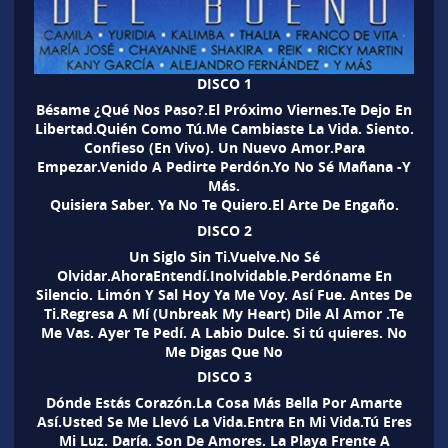
DISCO 1
Bésame ¿Qué Nos Paso?.El Próximo Viernes.Te Dejo En
Libertad.Quién Como Tú.Me Cambiaste La Vida. Siento.
Confieso (En Vivo). Un Nuevo Amor.Para
Empezar.Venido A Pedirte Perdón.Yo No Sé Mañana -Y
Más.
Quisiera Saber. Ya No Te Quiero.El Arte De Engaño.
DISCO 2
Un Siglo Sin Ti.Vuelve.No Sé
Olvidar.AhoraEntendí.Inolvidable.Perdóname En
Silencio. Limón Y Sal Hoy Ya Me Voy. Así Fue. Antes De
Ti.Regresa A Mí (Unbreak My Heart) Dile Al Amor .Te
Me Vas. Ayer Te Pedí. A Labio Dulce. Si tú quieres. No
Me Digas Que No
DISCO 3
Dónde Estás Corazón.La Cosa Más Bella Por Amarte
Así.Usted Se Me Llevó La Vida.Entra En Mi Vida.Tú Eres
Mi Luz. Daría. Son De Amores. La Playa Frente A