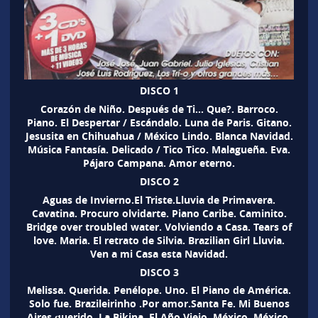
DISCO 1
Corazón de Niño. Después de Ti… Que?. Barroco.
Piano. El Despertar / Escándalo. Luna de Paris. Gitano.
Jesusita en Chihuahua / México Lindo. Blanca Navidad.
Música Fantasía. Delicado / Tico Tico. Malagueña. Eva.
Pájaro Campana. Amor eterno.
DISCO 2
Aguas de Invierno.El Triste.Lluvia de Primavera.
Cavatina. Procuro olvidarte. Piano Caribe. Caminito.
Bridge over troubled water. Volviendo a Casa. Tears of
love. Maria. El retrato de Silvia. Brazilian Girl Lluvia.
Ven a mi Casa esta Navidad.
DISCO 3
Melissa. Querida. Penélope. Uno. El Piano de América.
Solo fue. Brazileirinho .Por amor.Santa Fe. Mi Buenos
Aires querido. La Bikina. El Año Viejo. México, México,