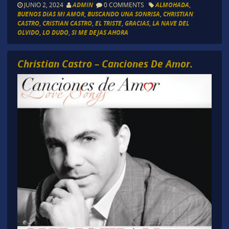
JUNIO 2, 2024
ADMIN
0 COMMENTS
ALMOHADA
,
BUENOS DIAS MI AMOR
,
BUSCANDO UNA SONRISA
,
CHRISTIAN
CASTRO
,
CRISTIAN CASTRO
,
EL TRISTE
,
GRACIAS
,
LA NAVE DEL
OLVIDO
,
LO DUDO
,
SI ME DEJAS AHORA
Christian Castro – Canciones De Amor.