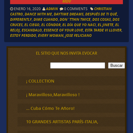
MDV
ENERO 16, 2020
ADMIN
0 COMMENTS
CHRISTIAN
CASTRO
,
DANCE WITH ME
,
DAYTIME DREAMS
,
DESPUÉS DE TI QUÉ
,
DIFFERENTLY
,
DIME CUANDO
,
DON´TTHIN TWICE
,
DOS COSAS
,
DOS
CRUCES
,
EL CIEGO
,
EL CÓNDOR
,
EL DÍA QUE YO NACI
,
EL JINETE
,
EL
RELOJ
,
ESCANDALO
,
ESSENCE OF YOUR LOVE
,
ESTA TARDE VI LLOVER
,
ESTOY PERDIDO
,
EVERY WOMAN
,
JOSE FELICIANO
EL SITIO QUE NOS INVITA EVOCAR
B
Buscar
u
s
c
¡ COLLECTION
a
r
¡ Maravilloso,Maravilloso !
… Cuba Cómo Te Añoro!
10 GRANDES ARTISTAS PARÍS-ITALIA,