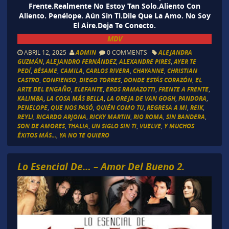
Frente.Realmente No Estoy Tan Solo.Aliento Con
Aliento. Penélope. Aún Sin Ti.Dile Que La Amo. No Soy
El Aire.Deja Te Conecto.
MDV
ABRIL 12, 2025
ADMIN
0 COMMENTS
ALEJANDRA
GUZMÁN
,
ALEJANDRO FERNÁNDEZ
,
ALEXANDRE PIRES
,
AYER TE
PEDÍ
,
BÉSAME
,
CAMILA
,
CARLOS RIVERA
,
CHAYANNE
,
CHRISTIAN
CASTRO
,
CONFIENSO
,
DIEGO TORRES
,
DONDE ESTÁS CORAZÓN
,
EL
ARTE DEL ENGAÑO
,
ELEFANTE
,
EROS RAMAZOTTI
,
FRENTE A FRENTE
,
KALIMBA
,
LA COSA MÁS BELLA
,
LA OREJA DE VAN GOGH
,
PANDORA
,
PENELOPE
,
QUE NOS PASÓ
,
QUIÉN COMO TU
,
REGRESA A MI
,
REIK
,
REYLI
,
RICARDO ARJONA
,
RICKY MARTIN
,
RIO ROMA
,
SIN BANDERA
,
SON DE AMORES
,
THALIA
,
UN SIGLO SIN TI
,
VUELVE
,
Y MUCHOS
ÉXITOS MÁS...
,
YA NO TE QUIERO
Lo Esencial De… – Amor Del Bueno 2.