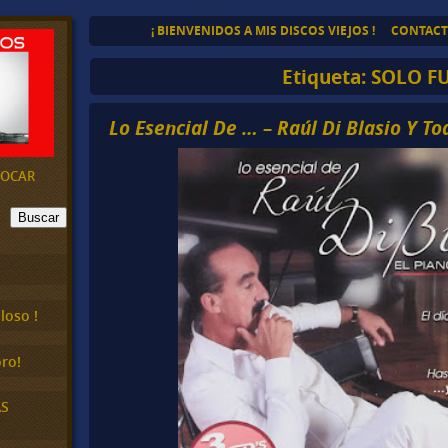
¡ BIENVENIDOS A MIS DISCOS VIEJOS !
CONTAC
Etiqueta:
SOLO F
Lo Esencial De … – Raúl Di Blasio Y To
EVOCAR
Buscar
loso !
ro!
AS