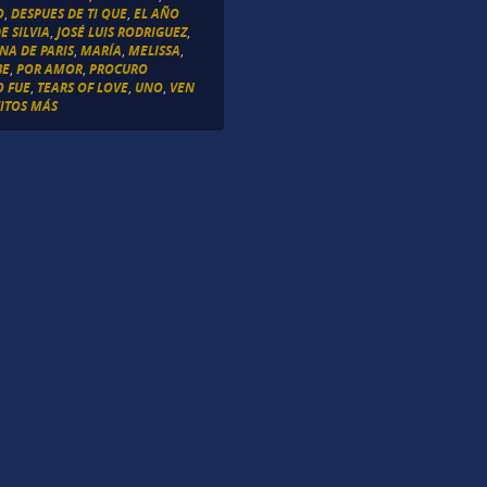
O
,
DESPUES DE TI QUE
,
EL AÑO
E SILVIA
,
JOSÉ LUIS RODRIGUEZ
,
NA DE PARIS
,
MARÍA
,
MELISSA
,
BE
,
POR AMOR
,
PROCURO
O FUE
,
TEARS OF LOVE
,
UNO
,
VEN
ITOS MÁS