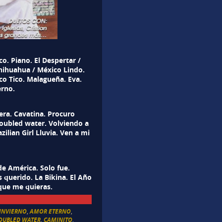
o. Piano. El Despertar /
Chihuahua / México Lindo.
co Tico. Malagueña. Eva.
rno.
era. Cavatina. Procuro
roubled water. Volviendo a
azilian Girl Lluvia. Ven a mi
de América. Solo fue.
 querido. La Bikina. El Año
 que me quieras.
 INVIERNO
,
AMOR ETERNO
,
ROUBLED WATER
,
CAMINITO
,