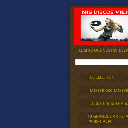
EL SITIO QUE NOS INVITA 
B
u
s
c
¡ COLLECTION
a
r
¡ Maravilloso,Maravil
… Cuba Cómo Te Año
10 GRANDES ARTIST
PARÍS-ITALIA,