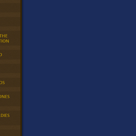
 THE
TION
O
OS
ONES
LDIES