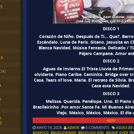
AS
DISCO 1
Corazón de Niño. Después de Ti… Que?. Barroc
Escándalo. Luna de Paris. Gitano. Jesusita en 
Blanca Navidad. Música Fantasía. Delicado / Ti
Pájaro Campana. Amor ete
TA
DISCO 2
Aguas de Invierno.El Triste.Lluvia de Primav
CHI
olvidarte. Piano Caribe. Caminito. Bridge over t
Casa. Tears of love. Maria. El retrato de Silvia. Br
A
Casa esta Navidad.
DISCO 3
A
Melissa. Querida. Penélope. Uno. El Piano 
E
Brazileirinho .Por amor.Santa Fe. Mi Buenos Aires
Viejo. México, México, México. El día
A
MDV
E
MAYO 19, 2026
ADMIN
0 COMMENTS
AGUAS DE
BARROCO
,
BRAZILEIRINHO
,
BRAZILIAN GIRL
,
BRIDGE OVER T