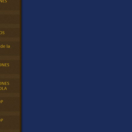
NES
OS
de la
ONES
ONES
OLA
OP
OP