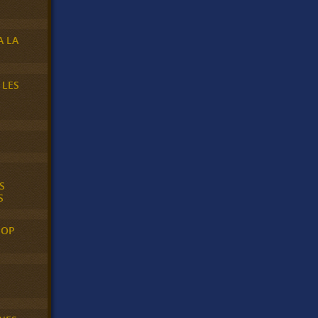
A LA
 LES
S
S
POP