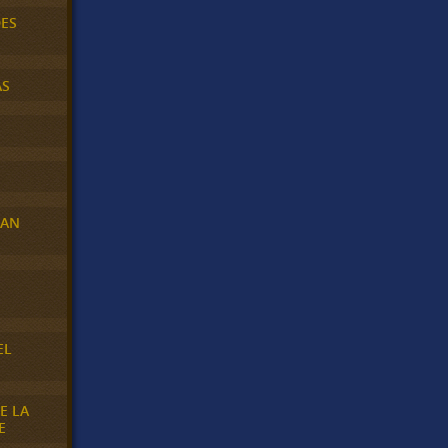
DES
AS
RAN
E
EL
E LA
E