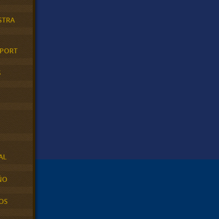
STRA
XPORT
S
AL
ÑO
OS