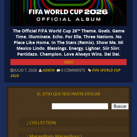
The Official FIFA World Cup 26™ Theme. Goals. Game
Time. Illuminate. Echo. Por Ella. Three Nations. No
Place Like Home. In The Stars (Remix). Show Me. Mi
Mexico Lindo. Blessings. Energy. Lighter. Siir Siirr.
Partidazo. Champion. Love Always Wins. Dai Dai.
MDV
JULIO 7, 2026
ADMIN
0 COMMENTS
FIFA WORLD CUP
2026
EL SITIO QUE NOS INVITA EVOCAR
B
Buscar
u
s
c
¡ COLLECTION
a
r
¡ Maravilloso,Maravilloso !