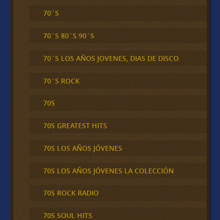
70´S
70´S 80´S 90´S
70´S LOS AÑOS JOVENES, DIAS DE DISCO
70´S ROCK
70S
70S GREATEST HITS
70S LOS AÑOS JÓVENES
70S LOS AÑOS JÓVENES LA COLECCIÓN
70S ROCK RADIO
70S SOUL HITS