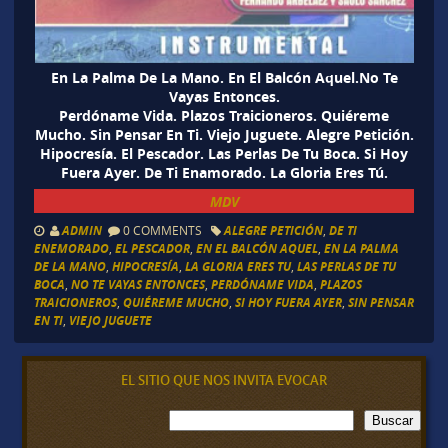
En La Palma De La Mano. En El Balcón Aquel.No Te
Vayas Entonces.
Perdóname Vida. Plazos Traicioneros. Quiéreme
Mucho. Sin Pensar En Ti. Viejo Juguete. Alegre Petición.
Hipocresía. El Pescador. Las Perlas De Tu Boca. Si Hoy
Fuera Ayer. De Ti Enamorado. La Gloria Eres Tú.
MDV
ADMIN
0 COMMENTS
ALEGRE PETICIÓN
,
DE TI
ENEMORADO
,
EL PESCADOR
,
EN EL BALCÓN AQUEL
,
EN LA PALMA
DE LA MANO
,
HIPOCRESÍA
,
LA GLORIA ERES TU
,
LAS PERLAS DE TU
BOCA
,
NO TE VAYAS ENTONCES
,
PERDÓNAME VIDA
,
PLAZOS
TRAICIONEROS
,
QUIÉREME MUCHO
,
SI HOY FUERA AYER
,
SIN PENSAR
EN TI
,
VIEJO JUGUETE
EL SITIO QUE NOS INVITA EVOCAR
B
Buscar
u