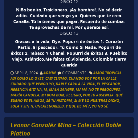
DISCO 12
Niña bonita. Traicionero. ¡Ay hombre!. No sé decir
adiós. Cuidado que vengo yo. Quieres que te crea.
Canalla. Tú la tienes que pagar. Recuerdo de cumbia.
Te aprovechas de mí. Por querete así.
DISCO 13
Gracias a la vida. Oye. Popurrí de éxitos 1. Corazón
Partío. El pescador. Tú Como Si Nada. Popurrí de
éxitos 2. Tabaco Y Chanel. Popurrí de éxitos 3. Pueblito
viejo. Atlántico.Me faltas tú.Violencia. Colombia tierra
querida
ABRIL 8, 2024
ADMIN
0 COMMENTS
AMOR TROPICAL
,
ASÍ COMO LO OYES
,
CATACLISMO
,
CUANDO VOY POR LA CALLE
,
CUIDADO QUE VENGO YO
,
DARLE CARA A LA VIDA
,
EL PESCADOR
,
HERENCIA GITANA
,
M
,
MALA SANGRE
,
MAMÁ NO TE PREOCUPES
,
MARÍA CANDELA
,
MI BOM BOM
,
PELIGRO
,
POR TU AUSENCIA
,
QUÉ
BUENO ES EL AMOR
,
SÉ TU HISTORIA
,
SI ME LO HUBIERAS DICHO
,
SOLA Y SIN TI
,
UNCATEGORIZED
,
Y QUE DE MÍ ?
,
YO NO SÉ
Leonor Gonzaléz Mina – Colección Doble
Platino