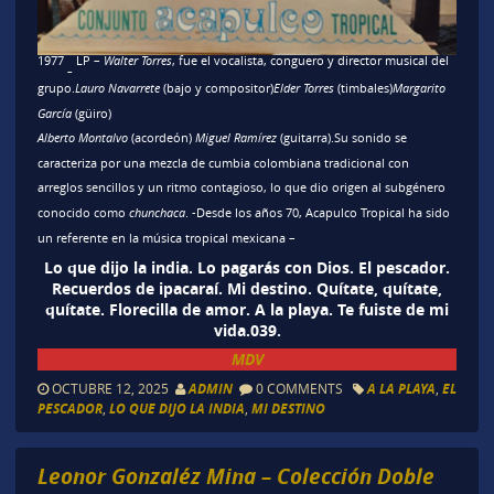
1977
LP –
Walter Torres
, fue el vocalista, conguero y director musical del
–
grupo.
Lauro Navarrete
(bajo y compositor)
Elder Torres
(timbales)
Margarito
García
(güiro)
Alberto Montalvo
(acordeón)
Miguel Ramírez
(guitarra).Su sonido se
caracteriza por una mezcla de
cumbia colombiana tradicional
con
arreglos sencillos y un ritmo contagioso, lo que dio origen al subgénero
conocido como
chunchaca
. -Desde los años 70, Acapulco Tropical ha sido
un referente en la música tropical mexicana –
Lo que dijo la india. Lo pagarás con Dios. El pescador.
Recuerdos de ipacaraí. Mi destino. Quítate, quítate,
quítate. Florecilla de amor. A la playa. Te fuiste de mi
vida.039.
MDV
OCTUBRE 12, 2025
ADMIN
0 COMMENTS
A LA PLAYA
,
EL
PESCADOR
,
LO QUE DIJO LA INDIA
,
MI DESTINO
Leonor Gonzaléz Mina – Colección Doble