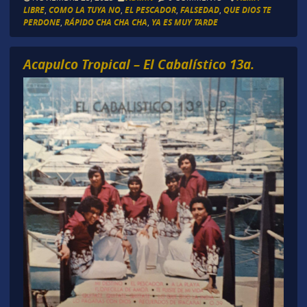
LIBRE
,
COMO LA TUYA NO
,
EL PESCADOR
,
FALSEDAD
,
QUE DIOS TE
PERDONE
,
RÁPIDO CHA CHA CHA
,
YA ES MUY TARDE
Acapulco Tropical – El Cabalístico 13a.