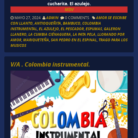
cucharita. El azulejo.
MDV
MAYO 27, 2024
ADMIN
0 COMMENTS
AMOR SE ESCRIBE
CON LLANTO
,
ANTIOQUEÑITA
,
BAMBUCO
,
COLOMBIA
INSTRUMENTAL
,
EL AZULEJO
,
EL PESCADOR
,
ESPUMAS
,
GALERON
LLANERO
,
LA CUMBIA CIÉNAGUERA
,
LA PATA PELA
,
LLORANDO POR
AMOR
,
MARIQUETEÑA
,
SAN PEDRO EN EL ESPINAL
,
TRAGO PARA LOS
MUSICOS
V/A . Colombia instrumental.