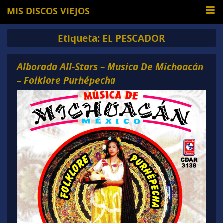
MIS DISCOS VIEJOS
Etiqueta:
EL PESCADOR
Alborada All-Stars – Musica De Michoacán
– Folklore Purhépecha