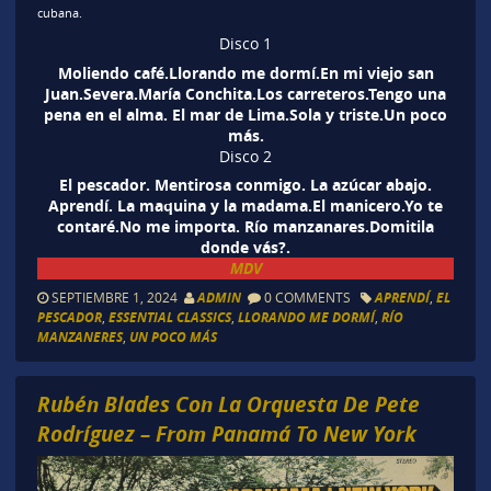
cubana.
Disco 1
Moliendo café.Llorando me dormí.En mi viejo san
Juan.Severa.María Conchita.Los carreteros.Tengo una
pena en el alma. El mar de Lima.Sola y triste.Un poco
más.
Disco 2
El pescador. Mentirosa conmigo. La azúcar abajo.
Aprendí. La maquina y la madama.El manicero.Yo te
contaré.No me importa. Río manzanares.Domitila
donde vás?.
MDV
SEPTIEMBRE 1, 2024
ADMIN
0 COMMENTS
APRENDÍ
,
EL
PESCADOR
,
ESSENTIAL CLASSICS
,
LLORANDO ME DORMÍ
,
RÍO
MANZANERES
,
UN POCO MÁS
Rubén Blades Con La Orquesta De Pete
Rodríguez – From Panamá To New York