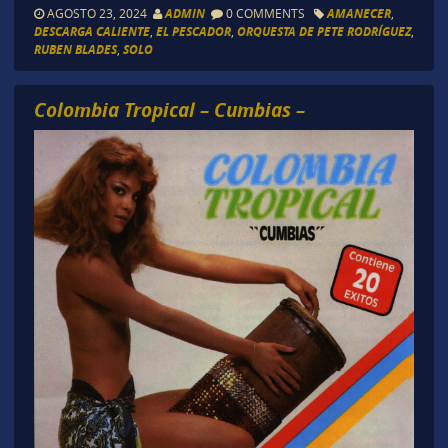
AGOSTO 23, 2024
ADMIN
0 COMMENTS
AMANECER
,
DESCARGA CALIENTE
,
EL PESCADOR
,
ORQUESTA DE PETE RODRÍGUEZ
,
RUBEN BLADES
,
SOLO
Colombia Tropical – Cumbias –