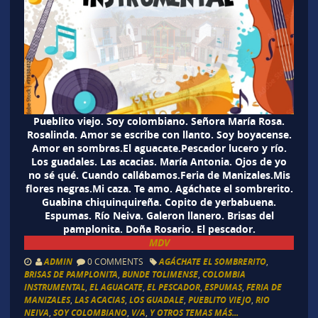
Pueblito viejo. Soy colombiano. Señora María Rosa.
Rosalinda. Amor se escribe con llanto. Soy boyacense.
Amor en sombras.El aguacate.Pescador lucero y río.
Los guadales. Las acacias. María Antonia. Ojos de yo
no sé qué. Cuando callábamos.Feria de Manizales.Mis
flores negras.Mi caza. Te amo. Agáchate el sombrerito.
Guabina chiquinquireña. Copito de yerbabuena.
Espumas. Río Neiva. Galeron llanero. Brisas del
pamplonita. Doña Rosario. El pescador.
MDV
ADMIN
0 COMMENTS
AGÁCHATE EL SOMBRERITO
,
BRISAS DE PAMPLONITA
,
BUNDE TOLIMENSE
,
COLOMBIA
INSTRUMENTAL
,
EL AGUACATE
,
EL PESCADOR
,
ESPUMAS
,
FERIA DE
MANIZALES
,
LAS ACACIAS
,
LOS GUADALE
,
PUEBLITO VIEJO
,
RIO
NEIVA
,
SOY COLOMBIANO
,
V/A
,
Y OTROS TEMAS MÁS...