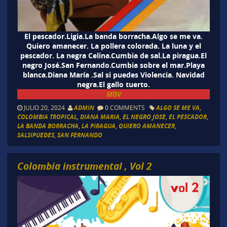
El pescador.Ligia.La banda borracha.Algo se me va.
Quiero amanecer. La pollera colorada. La luna y el
pescador. La negra Celina.Cumbia de sal.La piragua.El
negro José.San Fernando.Cumbia sobre el mar.Playa
blanca.Diana María .Sal si puedes Violencia. Navidad
negra.El gallo tuerto.
MDV
JULIO 20, 2024
ADMIN
0 COMMENTS
ALGO SE ME VA
,
COLOMBIA TROPICAL
,
DIANA MARIA
,
EL NEGRO JOSE
,
EL PESCADOR
,
LA BANDA BORRACHA
,
LA PIRAGUA
,
QUIERO AMANECER
,
SALSIPUEDES
,
SAN FERNANDO
Colombia instrumental , Vol 2