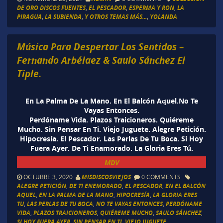
DE ORO DISCOS FUENTES
,
EL PESCADOR
,
ESPERMA Y RON
,
LA
PIRAGUA
,
LA SUBIENDA
,
Y OTROS TEMAS MÁS...
,
YOLANDA
Música Para Despertar Los Sentidos –
Fernando Arbélaez & Saulo Sánchez El
Tiple.
En La Palma De La Mano. En El Balcón Aquel.No Te
Vayas Entonces.
Perdóname Vida. Plazos Traicioneros. Quiéreme
Mucho. Sin Pensar En Ti. Viejo Juguete. Alegre Petición.
Hipocresía. El Pescador. Las Perlas De Tu Boca. Si Hoy
Fuera Ayer. De Ti Enamorado. La Gloria Eres Tú.
MDV
OCTUBRE 3, 2020
MISDISCOSVIEJOS
0 COMMENTS
ALEGRE PETICIÓN
,
DE TI ENEMORADO
,
EL PESCADOR
,
EN EL BALCÓN
AQUEL
,
EN LA PALMA DE LA MANO
,
HIPOCRESÍA
,
LA GLORIA ERES
TU
,
LAS PERLAS DE TU BOCA
,
NO TE VAYAS ENTONCES
,
PERDÓNAME
VIDA
,
PLAZOS TRAICIONEROS
,
QUIÉREME MUCHO
,
SAULO SÁNCHEZ
,
SI HOY FUERA AYER
,
SIN PENSAR EN TI
,
VIEJO JUGUETE