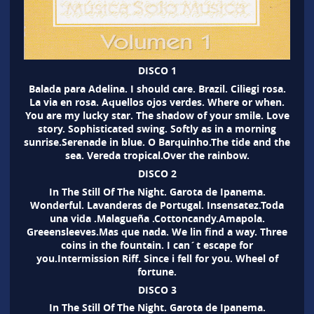
DISCO 1
Balada para Adelina. I should care. Brazil. Ciliegi rosa.
La via en rosa. Aquellos ojos verdes. Where or when.
You are my lucky star. The shadow of your smile. Love
story. Sophisticated swing. Softly as in a morning
sunrise.Serenade in blue. O Barquinho.The tide and the
sea. Vereda tropical.Over the rainbow.
DISCO 2
In The Still Of The Night. Garota de Ipanema.
Wonderful. Lavanderas de Portugal. Insensatez.Toda
una vida .Malagueña .Cottoncandy.Amapola.
Greeensleeves.Mas que nada. We lin find a way. Three
coins in the fountain. I can´t escape for
you.Intermission Riff. Since i fell for you. Wheel of
fortune.
DISCO 3
In The Still Of The Night. Garota de Ipanema.