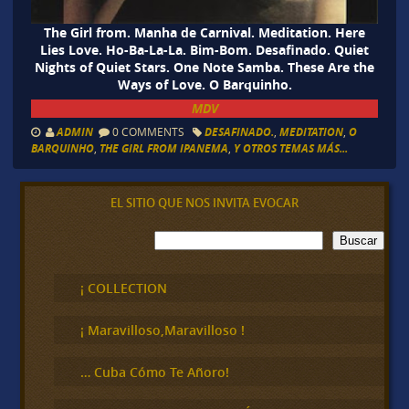
The Girl from. Manha de Carnival. Meditation. Here
Lies Love. Ho-Ba-La-La. Bim-Bom. Desafinado. Quiet
Nights of Quiet Stars. One Note Samba. These Are the
Ways of Love. O Barquinho.
MDV
ADMIN
0 COMMENTS
DESAFINADO.
,
MEDITATION
,
O
BARQUINHO
,
THE GIRL FROM IPANEMA
,
Y OTROS TEMAS MÁS...
EL SITIO QUE NOS INVITA EVOCAR
B
Buscar
u
s
c
¡ COLLECTION
a
r
¡ Maravilloso,Maravilloso !
… Cuba Cómo Te Añoro!