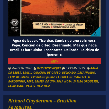
Agua de beber. Tico tico. Samba de una sola nota.
Pepe. Canción de orfeo. Desafinado. Más que nada.
Brasil. O barquinho. Insensatez. Delicado. La chica de
Ipanema.
MDV
MAYO 26, 2026
MISDISCOSVIEJOS
0 COMMENTS
AGUA
DE BEBER
,
BRASIL
,
CANCIÓN DE ORFEO
,
DELICADO
,
DESAFINADO
,
ECOS DE BRASIL
,
EVERALDO JOBIM
,
LA CHICA DE IPANEMA
,
O
BARQUINHO
,
PEPE
,
SAMBA DE UNA SOLA NOTA
,
SAMBA ORQUESTA
,
SERIE ECOS - PERFIL
,
TICO TICO
Richard Clayderman – Brazilian
Favourites.