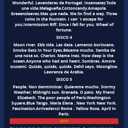
Wonderful. Lavanderas de Portugal. Insensatez.Toda
una vida.Malagueña.Cottoncandy.Amapola.
Greeensleeves.Mas que nada. We lin find a way. Three
coins in the fountain. I can´t escape for
you.Intermission Riff. Since i fell for you. Wheel of
fortune.
DISCO 4
Moon river. Ebb tide. Las date. Lamento borincano.
Smoke Gets In Your Eyes.Bésame mucho. Samba de
una nota so. Chariot. Mama Inez. How deep is the
ocean.Anyone who had and heart. Sombras. Amore
scusami. Quizás, quizás, quizás. Dahil sayo. Moonglow.
Lawrence de Arabia.
DISCO 5
People. Non denminticar. Quiereme mucho. Stormy
Weather; Midnight sun. Granada. O pato. My friend
Elizabeth. The poor people of Paris.Washington
Square.Blue Tango. Maria Elena . New York New York.
Fascination.Arrivedercci Rome . Yellow Rose. April in
Paris.
MDV