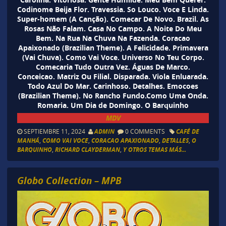
Codinome Beija Flor. Travessia. So Louco. Voce E Linda.
Super-homem (A Canção). Comecar De Novo. Brazil. As
Rosas Não Falam. Casa No Campo. A Noite Do Meu
Bem. Na Rua Na Chuva Na Fazenda. Coracao
Apaixonado (Brazilian Theme). A Felicidade. Primavera
(Vai Chuva). Como Vai Voce. Universo No Teu Corpo.
Comecaria Tudo Outra Vez. Águas De Marco.
Conceicao. Matriz Ou Filial. Disparada. Viola Enluarada.
Todo Azul Do Mar. Carinhoso. Detalhes. Emocoes
(Brazilian Theme). No Rancho Fundo.Como Uma Onda.
Romaria. Um Dia de Domingo. O Barquinho
MDV
SEPTIEMBRE 11, 2024
ADMIN
0 COMMENTS
CAFÉ DE
MANHÁ
,
COMO VAI VOCE
,
CORACAO APAXIONADO
,
DETALLES
,
O
BARQUINHO
,
RICHARD CLAYDERMAN
,
Y OTROS TEMAS MÁS...
Globo Collection – MPB