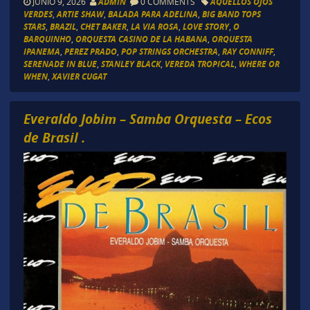
JUNIO 9, 2026
ADMIN
0 COMMENTS
AQUELLOS OJOS
VERDES
,
ARTIE SHAW
,
BALADA PARA ADELINA
,
BIG BAND TOPS
STARS
,
BRAZIL
,
CHET BAKER
,
LA VIA ROSA
,
LOVE STORY
,
O
BARQUINHO
,
ORQUESTA CASINO DE LA HABANA
,
ORQUESTA
IPANEMA
,
PEREZ PRADO
,
POP STRINGS ORCHESTRA
,
RAY CONNIFF
,
SERENADE IN BLUE
,
STANLEY BLACK
,
VEREDA TROPICAL
,
WHERE OR
WHEN
,
XAVIER CUGAT
Everaldo Jobim – Samba Orquesta – Ecos
de Brasil .