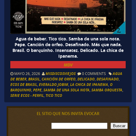
Agua de beber. Tico tico. Samba de una sola nota.
Pepe. Canción de orfeo. Desafinado. Más que nada.
Brasil. O barquinho. Insensatez. Delicado. La chica de
Ipanema.
MDV
MAYO 26, 2026
MISDISCOSVIEJOS
0 COMMENTS
AGUA
DE BEBER
,
BRASIL
,
CANCIÓN DE ORFEO
,
DELICADO
,
DESAFINADO
,
ECOS DE BRASIL
,
EVERALDO JOBIM
,
LA CHICA DE IPANEMA
,
O
BARQUINHO
,
PEPE
,
SAMBA DE UNA SOLA NOTA
,
SAMBA ORQUESTA
,
SERIE ECOS - PERFIL
,
TICO TICO
EL SITIO QUE NOS INVITA EVOCAR
B
Buscar
u
s