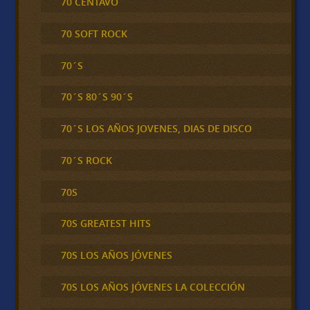
70 CENTAVO
70 SOFT ROCK
70´S
70´S 80´S 90´S
70´S LOS AÑOS JOVENES, DIAS DE DISCO
70´S ROCK
70S
70S GREATEST HITS
70S LOS AÑOS JÓVENES
70S LOS AÑOS JÓVENES LA COLECCIÓN